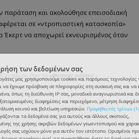
ν παράταση και ακολούθησε επεισοδιακή
αφέρεται σε
«
ντρο
πια
στική
κατα
σκο
πία
»
α
Έκερτ
να αποχωρεί εκνευρισμένος όταν
χρήση των δεδομένων σας
θετε πρώτοι όλες τις
αθλητικές ειδήσεις
εργάτες μας χρησιμοποιούμε cookies και παρόμοιες τεχνολογίες 
ι να έχουμε πρόσβαση σε πληροφορίες στη συσκευή σας και να
ένα, όπως τη διεύθυνση IP σας, μοναδικά αναγνωριστικά και 
εξατομικευμένες διαφημίσεις και περιεχόμενο, μέτρηση διαφημίσ
νάλυση κοινού και βελτίωση υπηρεσιών.
Προμηθευτές τρίτων (1
ργάζονται τα δεδομένα σας για αυτούς και άλλους σκοπούς,
ένης της χρήσης ακριβών δεδομένων γεωεντοπισμού και χαρακ
ιλογές σας ισχύουν μόνο για αυτόν τον ιστότοπο. Ορισμένοι πρ
 έννομο συμφέρον αντί για συγκατάθεση· έχετε το δικαίωμα να