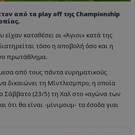
ον από τα play off της Championship
οπίας.
υ είχαν καταθέσει οι
«
Άγιοι
»
κατά της
ιατηρείται τόσο η αποβολή όσο και η
νο πρωτάθλημα.
μεσα από τους πάντα ευρηματικούς
να δικαιώνει τη
Μίντλεσμπρο
, η οποία
ο Σάββατο (23/5) τη Χαλ στο
«
αγώνα των
ι ότι θα είναι -μίνιμουμ- τα έσοδα
γιαι