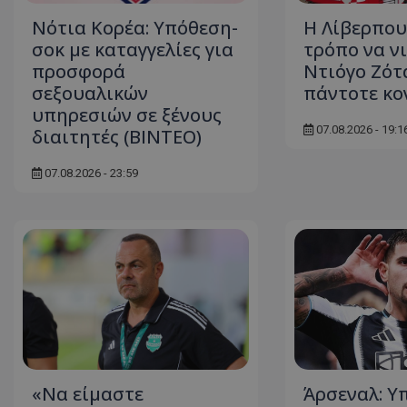
Νότια Κορέα: Υπόθεση-
Η Λίβερπου
σοκ με καταγγελίες για
τρόπο να ν
προσφορά
Ντιόγο Ζότα
σεξουαλικών
πάντοτε κον
υπηρεσιών σε ξένους
07.08.2026 - 19:1
διαιτητές (BINTEO)
07.08.2026 - 23:59
«Να είμαστε
Άρσεναλ: Υ