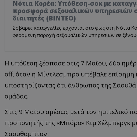
Νότια Κορέα: Υπόθεση-σοκ με καταγγ
προσφορά σεξουαλικών υπηρεσιών σ
διαιτητές (BINTEO)
Σοβαρές καταγγελίες έρχονται στο φως στη Νότια Κο
φερόμενη παροχή σεξουαλικών υπηρεσιών σε ξένους
Η υπόθεση ξέσπασε στις 7 Μαΐου, δύο ημέ
off
, όταν η
Μίντλεσμπρο
υπέβαλε επίσημη κ
υποστηρίζοντας ότι άνθρωπος της
Σαουθά
ομάδας.
Στις 9 Μαΐου αμέσως μετά τον ημιτελικό π
προπονητής της
«
Μπόρο
»
Κιμ
Χέλμπεργκ
μ
Σαουθάμπτον
.