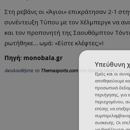
Στη ρεβάνς οι
«
Άγιοι
»
επικράτησαν 2-1 στη
συνέντευξη Τύπου με τον
Χέλμπεργκ
να αν
και τον προπονητή της
Σαουθάμπτον
Τόντ
ρωτήθηκε… ωμά:
«
Είστε κλέφτες;
»!
Πηγή: monobala.gr
Υπεύθυνη 
Ακολουθήστε το
Themasports.com στο Google News
και μά
Εμείς και οι συν
αποθηκεύουμε κα
προσωπικά δεδομ
περιήγησης, για 
περιεχομένου, α
επίσης να επεξε
συμπεριλαμβανομ
συσκευής. Οι επ
να βασίζονται σε