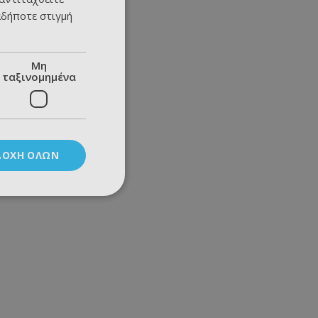
αδήποτε στιγμή
Μη
ταξινομημένα
ΔΟΧΉ ΌΛΩΝ