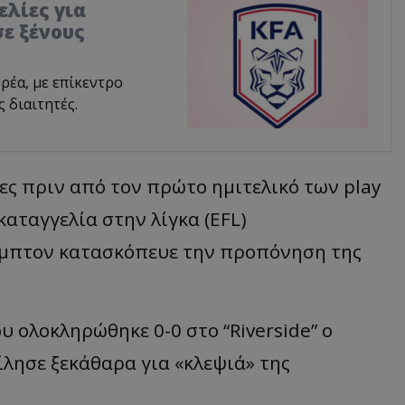
ελίες για
ε ξένους
ρέα, με επίκεντρο
 διαιτητές.
ρες πριν από τον πρώτο ημιτελικό των
play
αταγγελία στην λίγκα (EFL)
μπτον
κατασκόπευε την προπόνηση της
ου ολοκληρώθηκε 0-0 στο “
Riverside
” ο
ίλησε ξεκάθαρα για
«
κλεψιά
»
της