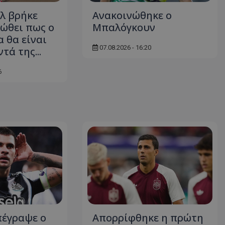
λ βρήκε
Ανακοινώθηκε ο
ιώθει πως ο
Μπαλόγκουν
 θα είναι
07.08.2026 - 16:20
τά της...
6
πέγραψε ο
Απορρίφθηκε η πρώτη