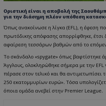
Οριστική είναι η αποβολή της Σαουθάμπτ
για την διάσημη πλέον υπόθεση κατασκ
Όπως ανακοίνωσε η λίγκα (EFL), η έφεση πο
πρωτόδικης απόφασης απορρίφθηκε, έτσι δ
αφαίρεση τεσσάρων βαθμών από το επόμε
Το σκάνδα
λο
«
spygate
»
όπως βαφτίστηκε ά
Άγγλους, ολοκληρώθηκε σήμερα με την EFL 
πέρασε στον τελικό και θα αντιμετωπίσει τ
250 εκα
τομμυρίων
ευρώ
».
Τόσα υπολογίζετα
όποια ομάδα ανεβεί στην
Premier
League
.