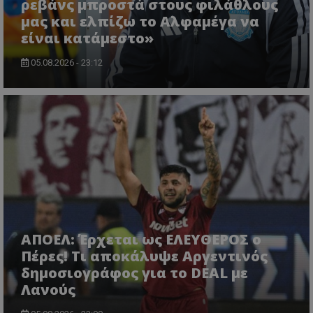
ρεβάνς μπροστά στους φιλάθλους
μας και ελπίζω το Αλφαμέγα να
είναι κατάμεστο»
05.08.2026 - 23:12
ΑΠΟΕΛ: Έρχεται ως ΕΛΕΥΘΕΡΟΣ ο
Πέρες! Τι αποκάλυψε Αργεντινός
δημοσιογράφος για το DEAL με
Λανούς