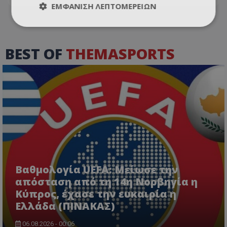
ΕΜΦΆΝΙΣΗ ΛΕΠΤΟΜΕΡΕΙΏΝ
BEST OF
THEMASPORTS
Βαθμολογία UEFA: Μείωσε την
απόσταση από τη 14η Νορβηγία η
Κύπρος, έχασε την ευκαιρία η
Ελλάδα (ΠΙΝΑΚΑΣ)
06.08.2026 - 00:06