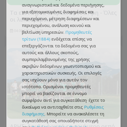
αναγνωριστικά και δεδομένα περιήγησης,
για εξατομικευμένες διαφημίσεις και
Τα εισιτήρια διαρκείας του Άρη - Όλες
περιεχόμενο, μέτρηση διαφημίσεων και
οι λεπτομέρειες
περιεχομένου, ανάλυση κοινού και
04.08.2026 - 10:08
βελτίωση υπηρεσιών.
Προμηθευτές
τρίτων (1884)
ενδέχεται επίσης να
επεξεργάζονται τα δεδομένα σας για
αυτούς και άλλους σκοπούς,
συμπεριλαμβανομένης της χρήσης
ακριβών δεδομένων γεωεντοπισμού και
χαρακτηριστικών συσκευής. Οι επιλογές
σας ισχύουν μόνο για αυτόν τον
ιστότοπο. Ορισμένοι προμηθευτές
μπορεί να βασίζονται σε έννομο
συμφέρον αντί για συγκατάθεση· έχετε το
δικαίωμα να αντιταχθείτε στις
Ρυθμίσεις
διαφήμισης
. Μπορείτε να ανακαλέσετε τη
συγκατάθεσή σας οποιαδήποτε στιγμή
ΑΡΗΣ: Δουλειά μετά το τριήμερο ρεπό