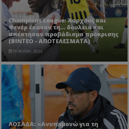
Champions League: Άαρχους και
Φενέρ έκαναν τη... δουλειά και
απέκτησαν προβάδισμα πρόκρισης
(ΒΙΝΤΕΟ - ΑΠΟΤΕΛΕΣΜΑΤΑ)
05.08.2026 - 23:23
ΛΟΣΑΔΑ: «Ανυπομονώ για τη