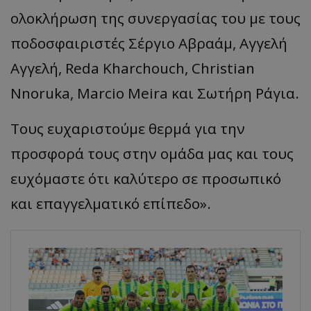
ολοκλήρωση
της
συνεργ
α
σί
ας
του
με
τους
π
οδοσφ
α
ιριστές
Σέργιο
Αβρα
άμ
,
Αγγελή
Αγγελή
, Reda
Kharchouch
, Christian
Nnoruka
, Marcio Meira και
Σωτήρη
Ράγι
α.
Τους
ευχ
α
ριστούμε
θερμά
γι
α
την
π
ροσφορά
τους
στην
ομάδ
α μας και
τους
ευχόμ
α
στε
ότι
κα
λύτερο
σε
π
ροσω
π
ικό
και επα
γγελμ
α
τικό
επίπ
εδο»
.