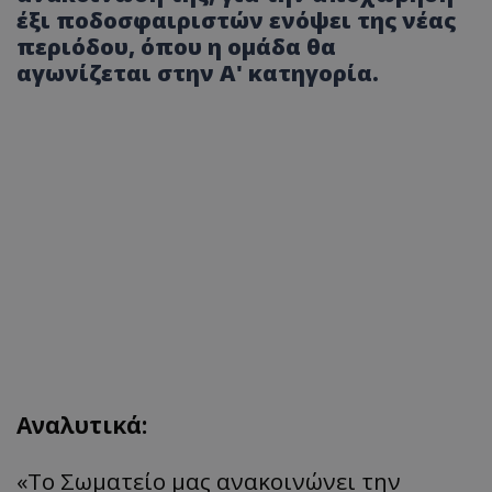
έξι ποδοσφαιριστών ενόψει της νέας
περιόδου, όπου η ομάδα θα
αγωνίζεται στην Α' κατηγορία.
Αναλυτικά:
«
Το
Σωμ
α
τείο
μας ανα
κοινώνει
την