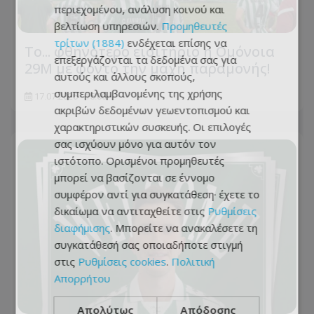
περιεχομένου, ανάλυση κοινού και
βελτίωση υπηρεσιών.
Προμηθευτές
τρίτων (1884)
ενδέχεται επίσης να
Το... φθηνότερο εισιτήριο η Ομόνοια
επεξεργάζονται τα δεδομένα σας για
29Μ με φόντο την μάχη παραμονής!
αυτούς και άλλους σκοπούς,
συμπεριλαμβανομένης της χρήσης
17.07.2026 - 15:00
ακριβών δεδομένων γεωεντοπισμού και
χαρακτηριστικών συσκευής. Οι επιλογές
σας ισχύουν μόνο για αυτόν τον
ιστότοπο. Ορισμένοι προμηθευτές
μπορεί να βασίζονται σε έννομο
συμφέρον αντί για συγκατάθεση· έχετε το
δικαίωμα να αντιταχθείτε στις
Ρυθμίσεις
διαφήμισης
. Μπορείτε να ανακαλέσετε τη
συγκατάθεσή σας οποιαδήποτε στιγμή
στις
Ρυθμίσεις cookies
.
Πολιτική
Απορρήτου
Απολύτως
Απόδοσης