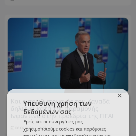
×
Και ο πρωθυπουργός του Καναδά
Υπεύθυνη χρήση των
δηλώνει κατά της παραμονής
δεδομένων σας
Ινφαντίνο στην προεδρία της FIFA!
Εμείς και οι συνεργάτες μας
06.08.2026 - 12:27
χρησιμοποιούμε cookies και παρόμοιες