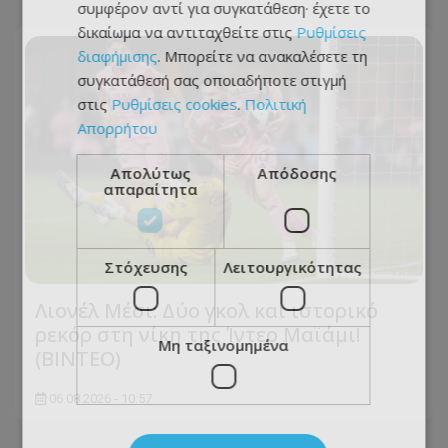
συμφέρον αντί για συγκατάθεση· έχετε το
δικαίωμα να αντιταχθείτε στις
Ρυθμίσεις
διαφήμισης
. Μπορείτε να ανακαλέσετε τη
συγκατάθεσή σας οποιαδήποτε στιγμή
στις
Ρυθμίσεις cookies
.
Πολιτική
Απορρήτου
Απολύτως
Απόδοσης
απαραίτητα
Στόχευσης
Λειτουργικότητας
Λιονέλ Μέσι: Δύο γκολ και ιστορικό
ρεκόρ στη νίκη της Ίντερ Μαϊάμι!
Μη ταξινομημένα
(ΒΙΝΤΕΟ)
06.08.2026 - 10:57