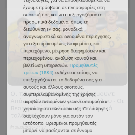
τεχνολογίες για να αποθηκεύουμε και να
έχουμε πρόσβαση σε πληροφορίες στη
συσκευή σας και να επεξεργαζόμαστε
προσωπικά δεδομένα, όπως τη
διεύθυνση IP σας, μοναδικά
αναγνωριστικά και δεδομένα περιήγησης,
για εξατομικευμένες διαφημίσεις και
περιεχόμενο, μέτρηση διαφημίσεων και
περιεχομένου, ανάλυση κοινού και
βελτίωση υπηρεσιών.
Προμηθευτές
τρίτων (1884)
ενδέχεται επίσης να
επεξεργάζονται τα δεδομένα σας για
αυτούς και άλλους σκοπούς,
Οι πέντε ΕΛΛΗΝΕΣ της Ντόρτμουντ:
συμπεριλαμβανομένης της χρήσης
Από τον Καρέτσα στον Κώστογλου - Οι
ακριβών δεδομένων γεωεντοπισμού και
Βεστφαλοί επενδύουν σε ελληνικά
χαρακτηριστικών συσκευής. Οι επιλογές
ταλέντα!
σας ισχύουν μόνο για αυτόν τον
ιστότοπο. Ορισμένοι προμηθευτές
06.08.2026 - 11:37
μπορεί να βασίζονται σε έννομο