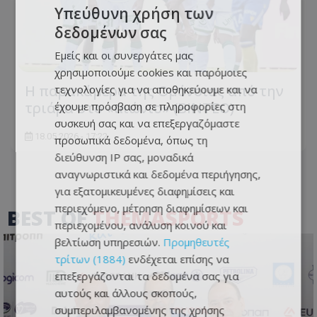
Υπεύθυνη χρήση των
δεδομένων σας
Εμείς και οι συνεργάτες μας
χρησιμοποιούμε cookies και παρόμοιες
Η παρακάμερα της Ομόνοιας από την
τεχνολογίες για να αποθηκεύουμε και να
τριάρα στο «αιώνιο» (ΒΙΝΤΕΟ)
έχουμε πρόσβαση σε πληροφορίες στη
συσκευή σας και να επεξεργαζόμαστε
18.05.2026 - 17:22
προσωπικά δεδομένα, όπως τη
διεύθυνση IP σας, μοναδικά
αναγνωριστικά και δεδομένα περιήγησης,
για εξατομικευμένες διαφημίσεις και
περιεχόμενο, μέτρηση διαφημίσεων και
BEST OF
THEMASPORTS
περιεχομένου, ανάλυση κοινού και
βελτίωση υπηρεσιών.
Προμηθευτές
τρίτων (1884)
ενδέχεται επίσης να
επεξεργάζονται τα δεδομένα σας για
αυτούς και άλλους σκοπούς,
συμπεριλαμβανομένης της χρήσης