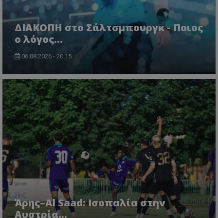
ΔΙΑΚΟΠΗ στο Σάλτσμπουργκ - Ποιος
ο λόγος...
06.08.2026 - 20:15
Άρης–Al Saad: Ισοπαλία στην
Αυστρία...