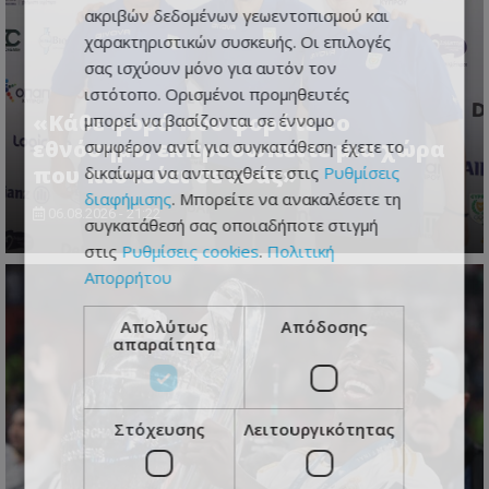
ακριβών δεδομένων γεωεντοπισμού και
χαρακτηριστικών συσκευής. Οι επιλογές
σας ισχύουν μόνο για αυτόν τον
ιστότοπο. Ορισμένοι προμηθευτές
«Κάθε φορά που φοράτε το
μπορεί να βασίζονται σε έννομο
εθνόσημο, εκπροσωπείτε μια χώρα
συμφέρον αντί για συγκατάθεση· έχετε το
που πιστεύει σε εσάς»
δικαίωμα να αντιταχθείτε στις
Ρυθμίσεις
διαφήμισης
. Μπορείτε να ανακαλέσετε τη
06.08.2026 - 21:22
συγκατάθεσή σας οποιαδήποτε στιγμή
στις
Ρυθμίσεις cookies
.
Πολιτική
Απορρήτου
Απολύτως
Απόδοσης
απαραίτητα
Στόχευσης
Λειτουργικότητας