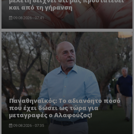
μελέτη δείχνει ότι μας προστατεύει
και από τη γήρανση
09.08.2026 - 07:41
Παναθηναϊκός: Το αδιανόητο ποσό
που έχει δώσει ως τώρα για
μεταγραφές ο Αλαφούζος!
09.08.2026 - 07:35