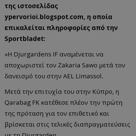
της
ιστοσελίδ
ας
ypervorioi.blogspot.com, η οποία
επ
ικ
α
λείτ
αι π
ληροφορίες
από
την
Sportbladet:
«Η
Djurga
rdens
IF
αναμένεται να
αποχωριστεί τον
Zakaria
Sawo
μετά τον
δανεισμό του στην AEL
Limassol
.
Μετά την επιτυχία του στην Κύπρο, η
Qarabag
FK
κατέθεσε πλέον την πρώτη
της πρόταση για τον επιθετικό και
βρίσκεται στις τελικές διαπραγματεύσεις
με τη
Djurga
rden
.