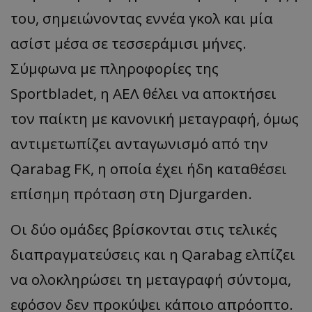
του, σημειώνοντας εννέα γκολ και μία
ασίστ
μέσα σε τεσσεράμισι μήνες.
Σύμφωνα με πληροφορίες της
Sportbladet
, η ΑΕΛ θέλει να αποκτήσει
τον παίκτη με κανονική μεταγραφή, όμως
αντιμετωπίζει ανταγωνισμό από την
Qarabag
FK,
η οποία έχει ήδη καταθέσει
επίσημη πρόταση στη
Djurga
rden
.
Οι
δύο
ομάδες
β
ρίσκοντ
αι
στις
τελικές
δι
απρα
γμ
α
τεύσεις
και η
Qarabag
ελ
π
ίζει
να
ολοκληρώσει
τη
μετ
α
γρ
α
φή
σύντομ
α,
εφόσον
δεν
π
ροκύψει
κά
π
οιο
απ
ρόο
π
το
.