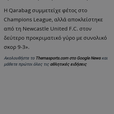
Η
Qarabag
συμμετείχε
φέτος
στο
Champions League, α
λλά
απ
οκλείστηκε
από
τη
Newcastle United F.C.
στον
δεύτερο
π
ροκριμ
α
τικό
γύρο
με
συνολικό
σκορ
9-3».
Ακολουθήστε το
Themasports.com στο Google News
και
μάθετε πρώτοι όλες τις
αθλητικές ειδήσεις