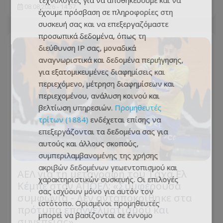
τεχνολογίες για να αποθηκεύουμε και να
08.08.2026 - 14:57
έχουμε πρόσβαση σε πληροφορίες στη
συσκευή σας και να επεξεργαζόμαστε
προσωπικά δεδομένα, όπως τη
διεύθυνση IP σας, μοναδικά
αναγνωριστικά και δεδομένα περιήγησης,
για εξατομικευμένες διαφημίσεις και
περιεχόμενο, μέτρηση διαφημίσεων και
περιεχομένου, ανάλυση κοινού και
βελτίωση υπηρεσιών.
Προμηθευτές
τρίτων (1884)
ενδέχεται επίσης να
επεξεργάζονται τα δεδομένα σας για
αυτούς και άλλους σκοπούς,
συμπεριλαμβανομένης της χρήσης
ακριβών δεδομένων γεωεντοπισμού και
ΑΕΛ για τη μεταγραφή του Τάχα Ελ
χαρακτηριστικών συσκευής. Οι επιλογές
Κέμπε στον ΑΠΟΕΛ: «Συμφέρουσα
σας ισχύουν μόνο για αυτόν τον
συμφωνία - Δεν ανταποκρίθηκε στα
ιστότοπο. Ορισμένοι προμηθευτές
πρότυπα επαγγελματισμού και
μπορεί να βασίζονται σε έννομο
συνέπειας»