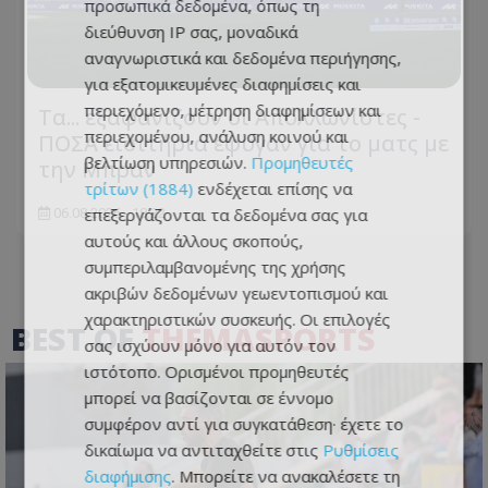
προσωπικά δεδομένα, όπως τη
διεύθυνση IP σας, μοναδικά
αναγνωριστικά και δεδομένα περιήγησης,
για εξατομικευμένες διαφημίσεις και
περιεχόμενο, μέτρηση διαφημίσεων και
Τα... εξαφανίζουν οι Απολλωνίστες -
περιεχομένου, ανάλυση κοινού και
ΠΟΣΑ εισιτήρια έφυγαν για το ματς με
βελτίωση υπηρεσιών.
Προμηθευτές
την Μπραν
τρίτων (1884)
ενδέχεται επίσης να
επεξεργάζονται τα δεδομένα σας για
06.08.2026 - 18:22
αυτούς και άλλους σκοπούς,
συμπεριλαμβανομένης της χρήσης
ακριβών δεδομένων γεωεντοπισμού και
χαρακτηριστικών συσκευής. Οι επιλογές
BEST OF
THEMASPORTS
σας ισχύουν μόνο για αυτόν τον
ιστότοπο. Ορισμένοι προμηθευτές
μπορεί να βασίζονται σε έννομο
συμφέρον αντί για συγκατάθεση· έχετε το
δικαίωμα να αντιταχθείτε στις
Ρυθμίσεις
διαφήμισης
. Μπορείτε να ανακαλέσετε τη