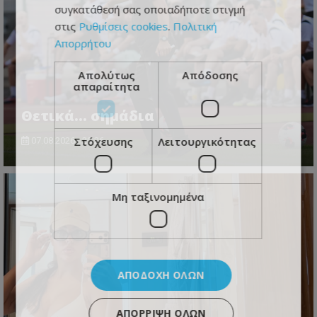
συγκατάθεσή σας οποιαδήποτε στιγμή
στις
Ρυθμίσεις cookies
.
Πολιτική
Απορρήτου
Απολύτως
Απόδοσης
απαραίτητα
Θετικά... σημάδια
Στόχευσης
Λειτουργικότητας
07.08.2026 - 20:26
Μη ταξινομημένα
ΑΠΟΔΟΧΉ ΌΛΩΝ
ΑΠΌΡΡΙΨΗ ΌΛΩΝ