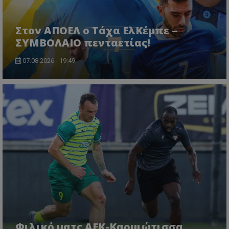
Στον ΑΠΟΕΛ ο Τάχα ΕλΚέμπε –
ΣΥΜΒΟΛΑΙΟ πενταετίας!
07.08.2026 - 19:49
Φιλικό ματς ΑΕΚ-Καρμιώτισσα