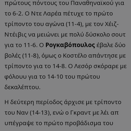
πρώτους πόντους του Παναθηναϊκού για
το 6-2. Ο Ντε Λαρέα πέτυχε το πρώτο
τρίποντο του αγώνα (11-4), με τον Χέιζ-
Ντέιβις να μειώνει με πολύ δύσκολο σουτ
για το 11-6. Ο
Ρογκαβόπουλος
έβαλε δύο
βολές (11-8), όμως ο Κοστέλο απάντησε με
τρίποντο για το 14-8. Ο Λεσόρ σκόραρε με
φόλουυ για το 14-10 του πρώτου
δεκαλέπτου.
Η δεύτερη περίοδος άρχισε με τρίποντο
του Ναν (14-13), ενώ ο Γκραντ με λέι απ
υπέγραψε το πρώτο προβάδισμα του