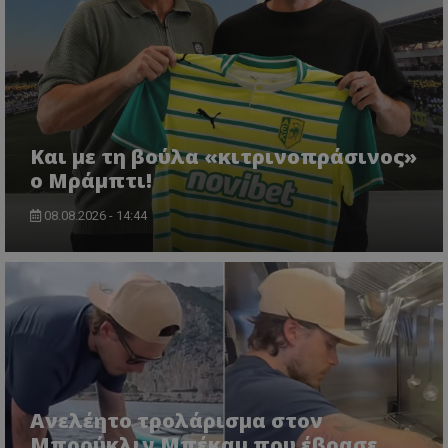
Και με τη βούλα «κιτρινοπράσινος»
ο Μράμπτι!
08.08.2026 - 14:44
Ανελέητο τρολάρισμα στον
Μπρούκλιν Μπέκαμ που έβρασε