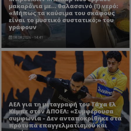
μακαρόνια με... θαλασσινό (!) νερό:
«Μήπως τα καύσιμα του σκάφους
είναι το μυστικό συστατικό;» του
γράφουν
08.08.2026 - 14:41
ΑΕΛ για τη μεταγραφή του Τάχα Ελ
Κέμπε στον ΑΠΟΕΛ: «Συμφέρουσα
συμφωνία - Δεν ανταποκρίθηκε στα
πρότυπα επαγγελματισμού και