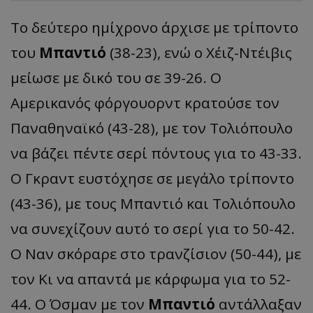
Το δεύτερο ημίχρονο άρχισε με τρίποντο
του
Μπαντιό
(38-23), ενώ ο Χέιζ-Ντέιβις
μείωσε με δικό του σε 39-26. Ο
Αμερικανός φόργουορντ κρατούσε τον
Παναθηναϊκό (43-28), με τον Τολιόπουλο
να βάζει πέντε σερί πόντους για το 43-33.
Ο Γκραντ ευστόχησε σε μεγάλο τρίποντο
(43-36), με τους Μπαντιό και Τολιόπουλο
να συνεχίζουν αυτό το σερί για το 50-42.
Ο Ναν σκόραρε στο τρανζίσιον (50-44), με
τον Κι να απαντά με κάρφωμα για το 52-
44. Ο Όσμαν με τον
Μπαντιό
αντάλλαξαν