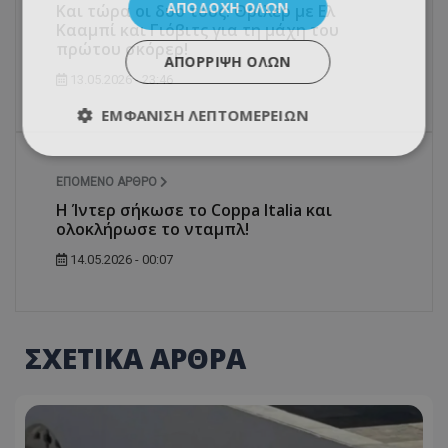
ΑΠΟΔΟΧΉ ΌΛΩΝ
Και τώρα οι δυο τους: Θρίλερ με Ελ
Κααμπί και Γιόβιτς για τη μάχη του
πρώτου σκόρερ!
ΑΠΌΡΡΙΨΗ ΌΛΩΝ
13.05.2026 - 23:46
ΕΜΦΆΝΙΣΗ ΛΕΠΤΟΜΕΡΕΙΏΝ
ΕΠΌΜΕΝΟ ΆΡΘΡΟ
Η Ίντερ σήκωσε το Coppa Italia και
ολοκλήρωσε το νταμπλ!
14.05.2026 - 00:07
ΣΧΕΤΙΚΑ ΑΡΘΡΑ