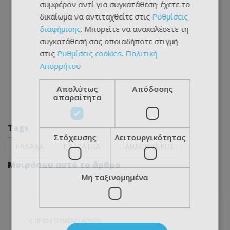
συμφέρον αντί για συγκατάθεση· έχετε το
δικαίωμα να αντιταχθείτε στις
Ρυθμίσεις
διαφήμισης
. Μπορείτε να ανακαλέσετε τη
συγκατάθεσή σας οποιαδήποτε στιγμή
στις
Ρυθμίσεις cookies
.
Πολιτική
Απορρήτου
Απολύτως
Απόδοσης
απαραίτητα
Tags
Στόχευσης
Λειτουργικότητας
ΕΛΛΑΔΑ
ΕΥΡΩΛΙΓΚΑ
ΠΑΝΑΘΗΝΑΙΚΟΣ
Μοιράσου αυτό το άρθρο
Μη ταξινομημένα
ΠΡΟΗΓΟΎΜΕΝΟ ΆΡΘΡΟ