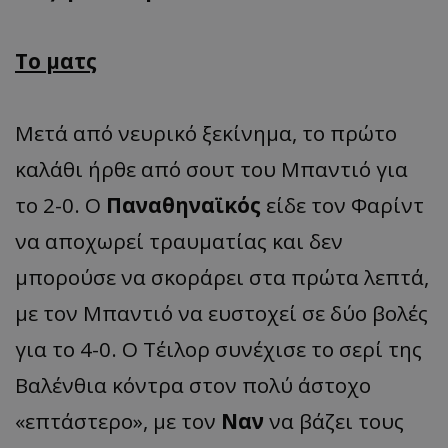
Το ματς
Μετά από νευρικό ξεκίνημα, το πρώτο
καλάθι ήρθε από σουτ του Μπαντιό για
το 2-0. Ο
Παναθηναϊκός
είδε τον Φαρίντ
να αποχωρεί τραυματίας και δεν
μπορούσε να σκοράρει στα πρώτα λεπτά,
με τον Μπαντιό να ευστοχεί σε δύο βολές
για το 4-0. Ο Τέιλορ συνέχισε το σερί της
Βαλένθια κόντρα στον πολύ άστοχο
«επτάστερο», με τον
Ναν
να βάζει τους