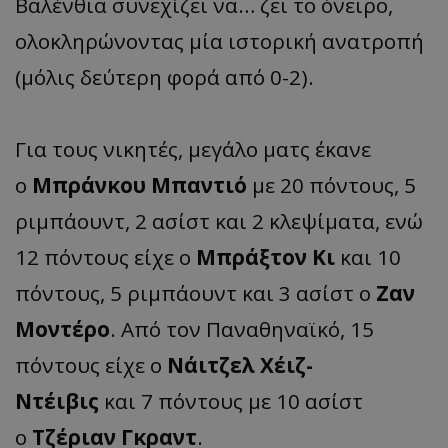
Βαλένθια συνεχίζει να… ζει το όνειρο,
ολοκληρώνοντας μία ιστορική ανατροπή
(μόλις δεύτερη φορά από 0-2).
Για τους νικητές, μεγάλο ματς έκανε
ο
Μπράνκου Μπαντιό
με 20 πόντους, 5
ριμπάουντ, 2 ασίστ και 2 κλεψίματα, ενώ
12 πόντους είχε ο
Μπράξτον Κι
και 10
πόντους, 5 ριμπάουντ και 3 ασίστ ο
Ζαν
Μοντέρο
. Από τον Παναθηναϊκό, 15
πόντους είχε ο
Νάιτζελ Χέιζ-
Ντέιβις
και 7 πόντους με 10 ασίστ
ο
Τζέριαν Γκραντ
.