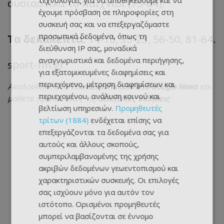
τεχνολογίες για να αποθηκεύουμε και να
ουσιαστικά το παιχνίδι (75-64).
έχουμε πρόσβαση σε πληροφορίες στη
συσκευή σας και να επεξεργαζόμαστε
προσωπικά δεδομένα, όπως τη
Τα δεκάλεπτα:
14-10, 35-23, 56-50, 81-64.
διεύθυνση IP σας, μοναδικά
αναγνωριστικά και δεδομένα περιήγησης,
sport-fm.gr
για εξατομικευμένες διαφημίσεις και
περιεχόμενο, μέτρηση διαφημίσεων και
Ακολουθήστε το
Themasports.com στο Google News
και
περιεχομένου, ανάλυση κοινού και
μάθετε πρώτοι όλες τις
αθλητικές ειδήσεις
βελτίωση υπηρεσιών.
Προμηθευτές
τρίτων (1884)
ενδέχεται επίσης να
επεξεργάζονται τα δεδομένα σας για
αυτούς και άλλους σκοπούς,
συμπεριλαμβανομένης της χρήσης
ακριβών δεδομένων γεωεντοπισμού και
χαρακτηριστικών συσκευής. Οι επιλογές
σας ισχύουν μόνο για αυτόν τον
ιστότοπο. Ορισμένοι προμηθευτές
μπορεί να βασίζονται σε έννομο