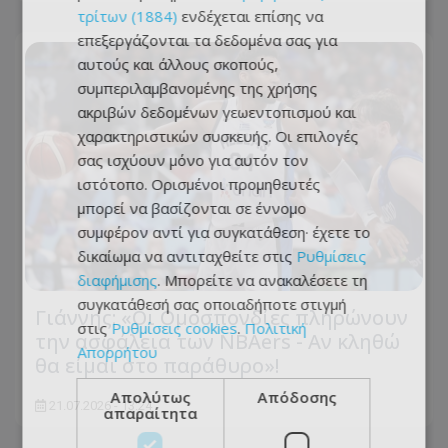
τρίτων (1884)
ενδέχεται επίσης να
επεξεργάζονται τα δεδομένα σας για
αυτούς και άλλους σκοπούς,
συμπεριλαμβανομένης της χρήσης
ακριβών δεδομένων γεωεντοπισμού και
χαρακτηριστικών συσκευής. Οι επιλογές
σας ισχύουν μόνο για αυτόν τον
ιστότοπο. Ορισμένοι προμηθευτές
μπορεί να βασίζονται σε έννομο
συμφέρον αντί για συγκατάθεση· έχετε το
δικαίωμα να αντιταχθείτε στις
Ρυθμίσεις
διαφήμισης
. Μπορείτε να ανακαλέσετε τη
συγκατάθεσή σας οποιαδήποτε στιγμή
Γιάννης: «Οι Ομοσπονδίες πληρώνουν
στις
Ρυθμίσεις cookies
.
Πολιτική
την ασφάλεια των NBAers - Αν κληθώ
Απορρήτου
θα είμαι στο παράθυρο»!
Απολύτως
Απόδοσης
21.07.2026 - 13:24
απαραίτητα