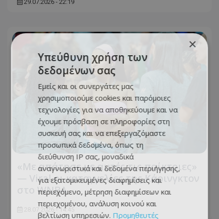
29.07.2026 - 22:19
×
Υπεύθυνη χρήση των
δεδομένων σας
Εμείς και οι συνεργάτες μας
χρησιμοποιούμε cookies και παρόμοιες
τεχνολογίες για να αποθηκεύουμε και να
έχουμε πρόσβαση σε πληροφορίες στη
συσκευή σας και να επεξεργαζόμαστε
προσωπικά δεδομένα, όπως τη
διεύθυνση IP σας, μοναδικά
«Με απάτησε με αυτές τις παίκτριες»
αναγνωριστικά και δεδομένα περιήγησης,
— Viral οι καταγγελίες της Κάρινγκτον
για εξατομικευμένες διαφημίσεις και
στο WNBA
περιεχόμενο, μέτρηση διαφημίσεων και
περιεχομένου, ανάλυση κοινού και
28.07.2026 - 14:45
βελτίωση υπηρεσιών.
Προμηθευτές