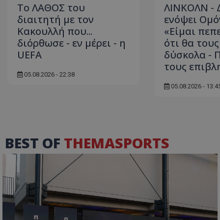
Το ΛΑΘΟΣ του
ΛΙΝΚΟΛΝ -
διαιτητή με τον
ενόψει Ομό
Κακουλλή που...
«Είμαι πεπ
διόρθωσε - εν μέρει - η
ότι θα του
UEFA
δύσκολα - 
τους επιβλ
05.08.2026 - 22:38
05.08.2026 - 13:4
BEST OF
THEMASPORTS