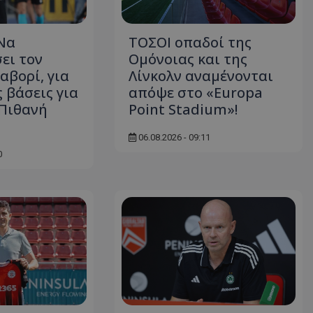
Να
ΤΟΣΟΙ οπαδοί της
ει τον
Ομόνοιας και της
αβορί, για
Λίνκολν αναμένονται
ς βάσεις για
απόψε στο «Europa
(Πιθανή
Point Stadium»!
06.08.2026 - 09:11
0