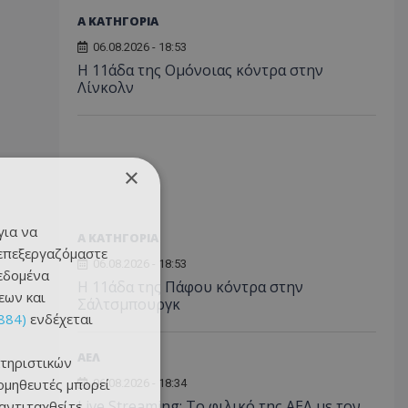
Α ΚΑΤΗΓΟΡΙΑ
06.08.2026 - 18:53
Η 11άδα της Ομόνοιας κόντρα στην
Λίνκολν
×
για να
Α ΚΑΤΗΓΟΡΙΑ
 επεξεργαζόμαστε
06.08.2026 - 18:53
δεδομένα
Η 11άδα της Πάφου κόντρα στην
εων και
Σάλτσμπουργκ
884)
ενδέχεται
ΑΕΛ
τηριστικών
ομηθευτές μπορεί
06.08.2026 - 18:34
Live Streaming: Το φιλικό της ΑΕΛ με τον
 αντιταχθείτε