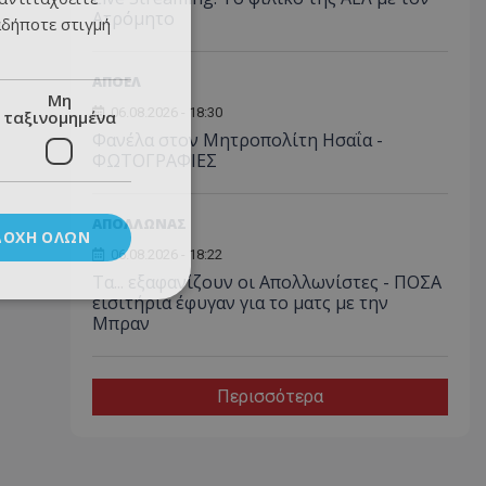
Ατρόμητο
αδήποτε στιγμή
ΑΠΟΕΛ
Μη
06.08.2026 - 18:30
ταξινομημένα
Φανέλα στον Μητροπολίτη Ησαΐα -
ΦΩΤΟΓΡΑΦΙΕΣ
ΑΠΟΛΛΩΝΑΣ
ΔΟΧΉ ΌΛΩΝ
06.08.2026 - 18:22
Τα... εξαφανίζουν οι Απολλωνίστες - ΠΟΣΑ
εισιτήρια έφυγαν για το ματς με την
Μπραν
Περισσότερα