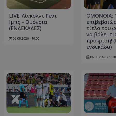
LIVE: Λίνκολντ Ρεντ
ΟΜΟΝΟΙΑ: 
Ιμπς – Ομόνοια
επιβεβαιώσ
(ΕΝΔΕΚΑΔΕΣ)
τίτλο του φ
να βάλει τι
06.08.2026 - 19:00
πρόκριση! 
ενδεκάδα)
06.08.2026 - 10:3