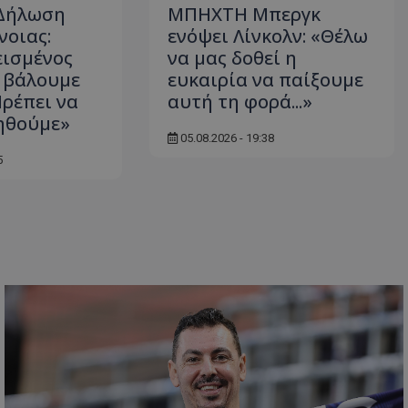
 Δήλωση
ΜΠΗΧΤΗ Μπεργκ
νοιας:
ενόψει Λίνκολν: «Θέλω
εισμένος
να μας δοθεί η
ς βάλουμε
ευκαιρία να παίξουμε
Πρέπει να
αυτή τη φορά...»
ηθούμε»
05.08.2026 - 19:38
5