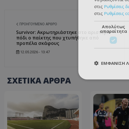
στις
Ρυθμίσεις δ
στις
Ρυθμίσεις c
ΠΡΟΗΓΟΎΜΕΝΟ ΆΡΘΡΟ
Απολύτως
απαραίτητα
Survivor: Ακρωτηριάστηκε στο αριστερό
πόδι ο παίκτης που χτυπήθηκε από
προπέλα σκάφους
12.05.2026 - 13:47
ΕΜΦΆΝΙΣΗ 
ΣΧΕΤΙΚΑ ΑΡΘΡΑ