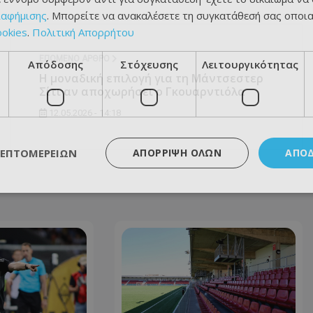
ιαφήμισης
. Μπορείτε να ανακαλέσετε τη συγκατάθεσή σας οποι
ookies
.
Πολιτική Απορρήτου
ΕΠΌΜΕΝΟ ΆΡΘΡΟ
Απόδοσης
Στόχευσης
Λειτουργικότητας
Η μοναδική επιλογή για τη Μάντσεστερ
Σίτι αν αποχωρήσει ο Γκουαρντιόλα
12.05.2026 - 14:18
ΛΕΠΤΟΜΕΡΕΙΏΝ
ΑΠΌΡΡΙΨΗ ΌΛΩΝ
ΑΠΟ