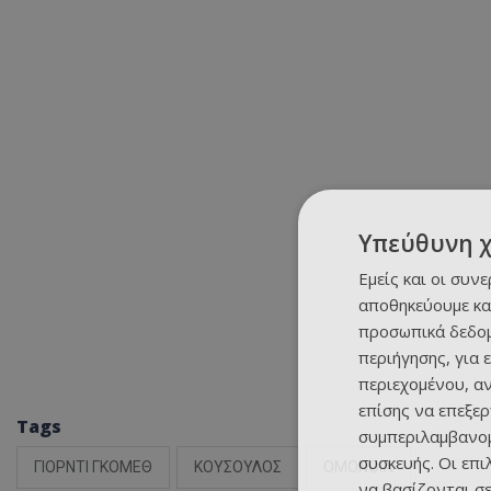
Υπεύθυνη 
Εμείς και οι συν
αποθηκεύουμε κα
προσωπικά δεδομ
περιήγησης, για 
περιεχομένου, α
επίσης να επεξε
Tags
συμπεριλαμβανομ
συσκευής. Οι επ
ΓΙΟΡΝΤΙ ΓΚΟΜΕΘ
ΚΟΥΣΟΥΛΟΣ
ΟΜΟΝΟΙΑ
να βασίζονται σε