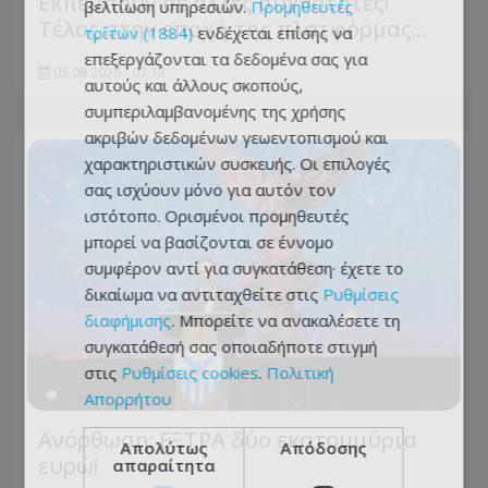
Εκπέμπουν σε άλλες συχνότητες!
βελτίωση υπηρεσιών.
Προμηθευτές
Tέλος στην εποχή της πλατφόρμας...
τρίτων (1884)
ενδέχεται επίσης να
επεξεργάζονται τα δεδομένα σας για
05.08.2026 - 07:12
αυτούς και άλλους σκοπούς,
συμπεριλαμβανομένης της χρήσης
ακριβών δεδομένων γεωεντοπισμού και
χαρακτηριστικών συσκευής. Οι επιλογές
σας ισχύουν μόνο για αυτόν τον
ιστότοπο. Ορισμένοι προμηθευτές
μπορεί να βασίζονται σε έννομο
συμφέρον αντί για συγκατάθεση· έχετε το
δικαίωμα να αντιταχθείτε στις
Ρυθμίσεις
διαφήμισης
. Μπορείτε να ανακαλέσετε τη
συγκατάθεσή σας οποιαδήποτε στιγμή
στις
Ρυθμίσεις cookies
.
Πολιτική
Απορρήτου
Ανόρθωση: ΕΞΤΡΑ δύο εκατομμύρια
Απολύτως
Απόδοσης
ευρώ!
απαραίτητα