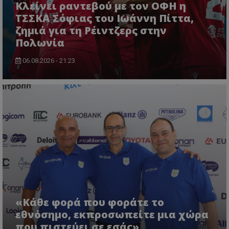
Κλείνει ραντεβού με τον ΟΦΗ η
ΤΣΣΚΑ Σόφιας του Ιωάννη Πίττα,
ζημιά για τη Ρέιντζερς στην
Πολωνία
06.08.2026 - 21:23
«Κάθε φορά που φοράτε το
εθνόσημο, εκπροσωπείτε μια χώρα
που πιστεύει σε εσάς»