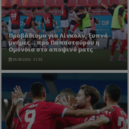
Προβάδισμα για Λίνκολν, ξυπνά
μνήμες... προ Παπασταύρου η
Ομόνοια στο αποψινό ματς
06.08.2026 - 21:33