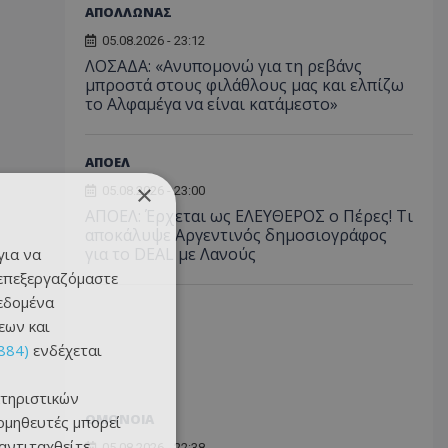
ΑΠΟΛΛΩΝΑΣ
05.08.2026 - 23:12
ΛΟΣΑΔΑ: «Ανυπομονώ για τη ρεβάνς
μπροστά στους φιλάθλους μας και ελπίζω
το Αλφαμέγα να είναι κατάμεστο»
ΑΠΟΕΛ
×
05.08.2026 - 23:00
ΑΠΟΕΛ: Έρχεται ως ΕΛΕΥΘΕΡΟΣ ο Πέρες! Τι
αποκάλυψε Αργεντινός δημοσιογράφος
για το DEAL με Λανούς
για να
 επεξεργαζόμαστε
δεδομένα
εων και
884)
ενδέχεται
τηριστικών
ΟΜΟΝΟΙΑ
ομηθευτές μπορεί
 αντιταχθείτε
05.08.2026 - 22:38