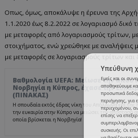
Οπως
, όμως, αποκάλυψε η έρευνα της Αρχ
1.1.2020 έως 8.2.2022 σε λογαριασμό δικό
με μεταφορές από λογαριασμούς τρίτων, μ
στοιχήματος, ενώ χρεώθηκε με αναλήψεις μ
με μεταφορές σε λογαριασμούς τρίτων και 
Υπεύθυνη 
Εμείς και οι συν
Βαθμολογία UEFA: Μείωσε την απόστ
αποθηκεύουμε κα
Νορβηγία η Κύπρος, έχασε την ευκαι
προσωπικά δεδομ
(ΠΙΝΑΚΑΣ)
περιήγησης, για 
Η σπουδαία εκτός έδρας νίκη του Απόλλωνα επί της 
περιεχομένου, α
την ευκαιρία στην Κύπρο να μειώσει την απόσταση α
επίσης να επεξε
οποία βρίσκεται η Νορβηγία!
συμπεριλαμβανομ
συσκευής. Οι επ
να βασίζονται σε