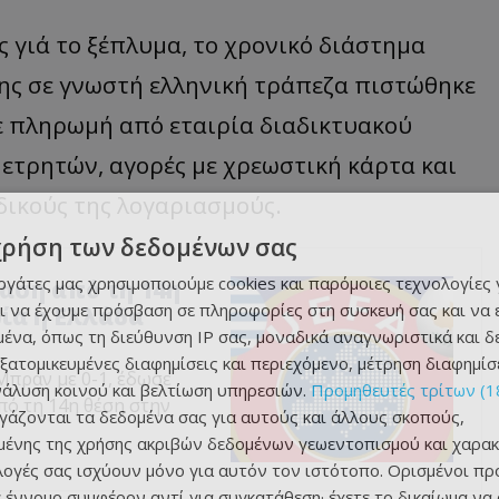
ής
γιά
το ξέπλυμα, το χρονικό διάστημα
 της σε γνωστή ελληνική τράπεζα πιστώθηκε
ε πληρωμή από εταιρία διαδικτυακού
ετρητών, αγορές με χρεωστική κάρτα και
δικούς της λογαριασμούς.
χρήση των δεδομένων σας
εργάτες μας χρησιμοποιούμε cookies και παρόμοιες τεχνολογίες 
αση από τη 14η
ι να έχουμε πρόσβαση σε πληροφορίες στη συσκευή σας και να
ρία η Ελλάδα
ένα, όπως τη διεύθυνση IP σας, μοναδικά αναγνωριστικά και 
εξατομικευμένες διαφημίσεις και περιεχόμενο, μέτρηση διαφημίσ
Μπραν με 0-1, έδωσε
νάλυση κοινού και βελτίωση υπηρεσιών.
Προμηθευτές τρίτων (1
πό τη 14η θέση στην
ργάζονται τα δεδομένα σας για αυτούς και άλλους σκοπούς,
ένης της χρήσης ακριβών δεδομένων γεωεντοπισμού και χαρακ
ιλογές σας ισχύουν μόνο για αυτόν τον ιστότοπο. Ορισμένοι πρ
 έννομο συμφέρον αντί για συγκατάθεση· έχετε το δικαίωμα να