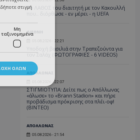
αδήποτε στιγμή
Το ΛΑΘΟΣ του διαιτητή με τον Κακουλλή
που... διόρθωσε - εν μέρει - η UEFA
Μη
ΔΙΕΘΝΗ
ταξινομημένα
05.08.2026 - 22:21
Υποδοχή βασιλιά στην Τραπεζούντα για
τον Σαλάχ (ΦΩΤΟΓΡΑΦΙΕΣ - 6 VIDEOS)
ΔΟΧΉ ΌΛΩΝ
ΑΠΟΛΛΩΝΑΣ
05.08.2026 - 22:07
ΣΤΙΓΜΙΟΤΥΠΑ: Δείτε πως ο Απόλλωνας
«άλωσε» το «Brann Stadion» και πήρε
προβάδισμα πρόκρισης στα πλέι-οφ!
(ΒΙΝΤΕΟ)
ΑΠΟΛΛΩΝΑΣ
05.08.2026 - 21:54