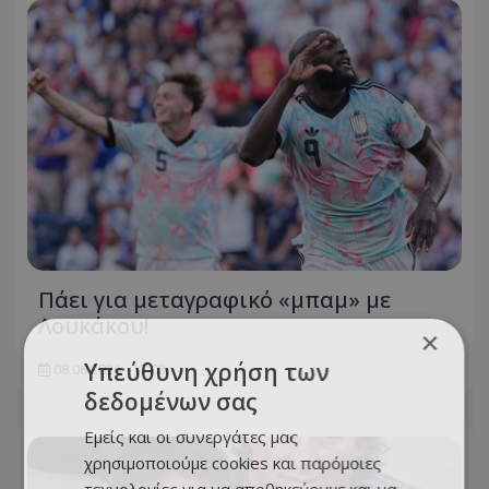
Πάει για μεταγραφικό «μπαμ» με
Λουκάκου!
×
Υπεύθυνη χρήση των
08.08.2026 - 17:03
δεδομένων σας
Εμείς και οι συνεργάτες μας
χρησιμοποιούμε cookies και παρόμοιες