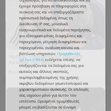
τεχνολογίες για να αποθηκεύουμε και να
έχουμε πρόσβαση σε πληροφορίες στη
συσκευή σας και να επεξεργαζόμαστε
προσωπικά δεδομένα, όπως τη
διεύθυνση IP σας, μοναδικά
αναγνωριστικά και δεδομένα περιήγησης,
για εξατομικευμένες διαφημίσεις και
περιεχόμενο, μέτρηση διαφημίσεων και
περιεχομένου, ανάλυση κοινού και
βελτίωση υπηρεσιών.
Προμηθευτές
Θρήνος: «Έφυγε» από τη ζωή ο
τρίτων (1884)
ενδέχεται επίσης να
πατέρας του Μέσι
επεξεργάζονται τα δεδομένα σας για
αυτούς και άλλους σκοπούς,
08.08.2026 - 15:23
συμπεριλαμβανομένης της χρήσης
ακριβών δεδομένων γεωεντοπισμού και
χαρακτηριστικών συσκευής. Οι επιλογές
σας ισχύουν μόνο για αυτόν τον
ιστότοπο. Ορισμένοι προμηθευτές
μπορεί να βασίζονται σε έννομο