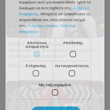
συμφέρον αντί για συγκατάθεση· έχετε το
δικαίωμα να αντιταχθείτε στις
Ρυθμίσεις
διαφήμισης
. Μπορείτε να ανακαλέσετε τη
συγκατάθεσή σας οποιαδήποτε στιγμή
στις
Ρυθμίσεις cookies
.
Πολιτική
Απορρήτου
Απολύτως
Απόδοσης
Επιθετικός της Εθνικής Αγγλίας
απαραίτητα
κατηγορείται για σοβαρό επεισόδιο
σε κλαμπ του Λονδίνου!
Στόχευσης
Λειτουργικότητας
08.08.2026 - 15:09
Μη ταξινομημένα