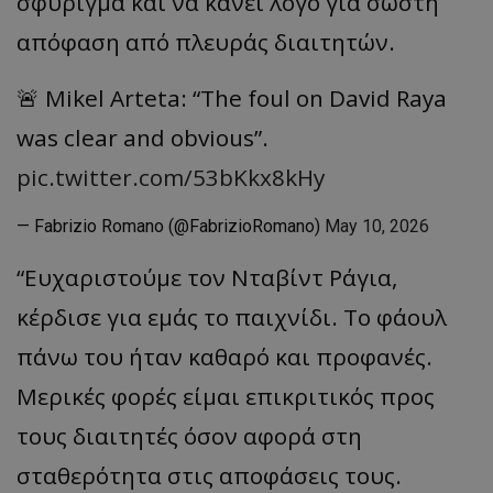
σφύριγμα και να κάνει λόγο για σωστή
απόφαση από πλευράς διαιτητών.
🚨 Mikel Arteta: “The foul on David Raya
was clear and obvious”.
pic.twitter.com/53bKkx8kHy
— Fabrizio Romano (@FabrizioRomano)
May 10, 2026
“
Ευχ
α
ριστούμε
τον
Ντ
αβ
ίντ
Ράγι
α,
κέρδισε
γι
α
εμάς
το
πα
ιχνίδι
.
Το
φάουλ
π
άνω
του
ήτ
αν καθα
ρό
και π
ροφ
α
νές
.
Μερικές
φορές
είμ
αι επ
ικριτικός
π
ρος
τους
δι
α
ιτητές
όσον
α
φορά
στη
στ
α
θερότητ
α
στις
απ
οφάσεις
τους
.