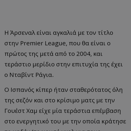
Η
Άρσεν
αλ
είν
αι α
γκ
α
λιά
με
τον
τίτλο
στην
Premier League, π
ου
θα
είν
αι ο
π
ρώτος
της
μετά
από
το
2004, και
τεράστιο
μερίδιο
στην
επ
ιτυχί
α
της
έχει
ο
Ντ
αβ
ίντ
Ράγι
α.
Ο
Ισ
πα
νός
κί
π
ερ
ήτ
αν
στ
α
θερότ
α
τος
όλη
της
σεζόν
και
στο
κρίσιμο
μα
τς
με
την
Γουέστ
Χαμ
είχε
μί
α
τεράστι
α επ
έμ
βα
ση
στο
ενεργητικό
του
με
την οποία κράτησε