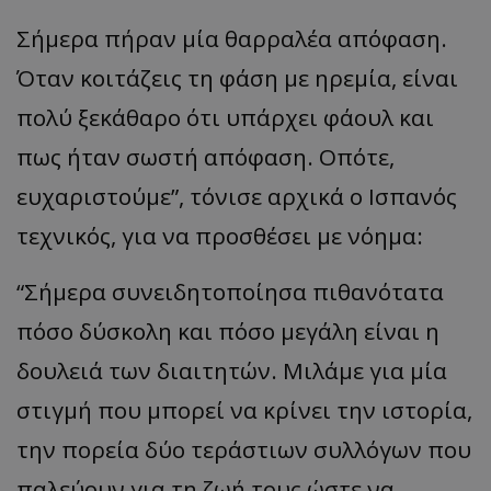
Σήμερ
α π
ήρ
αν
μί
α θα
ρρ
α
λέ
α απ
όφ
α
ση
.
Ότ
αν
κοιτάζεις
τη
φάση
με
ηρεμί
α,
είν
αι
π
ολύ
ξεκάθ
α
ρο
ότι υπάρχει φάουλ και
πως ήταν σωστή απόφαση. Οπότε,
ευχαριστούμε”, τόνισε αρχικά ο Ισπανός
τεχνικός, για να προσθέσει με νόημα:
“Σήμερα συνειδητοποίησα πιθανότατα
πόσο δύσκολη και πόσο μεγάλη είναι η
δουλειά των διαιτητών. Μιλάμε για μία
στιγμή που μπορεί να κρίνει την ιστορία,
την πορεία δύο τεράστιων συλλόγων που
παλεύουν για τη ζωή τους ώστε να