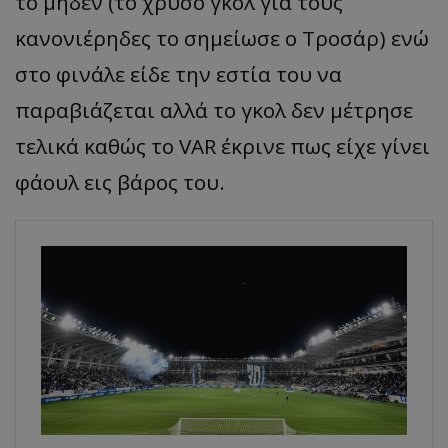
το μηδέν (το χρυσό γκολ για τους
κανονιέρηδες το σημείωσε ο
Τροσάρ
) ενώ
στο φινάλε είδε την εστία του να
παραβιάζεται αλλά το γκολ δεν μέτρησε
τελικά καθώς το VAR έκρινε πως είχε γίνει
φάουλ εις βάρος του.