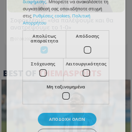
διαφήμισης
. Μπορείτε να ανακαλέσετε τη
συγκατάθεσή σας οποιαδήποτε στιγμή
στις
Ρυθμίσεις cookies
.
Πολιτική
Σοφοκλέους: «Θα παλέψουμε και θα
Απορρήτου
ανατρέψουμε το 1-0»
Απολύτως
Απόδοσης
07.08.2026 - 16:18
απαραίτητα
Στόχευσης
Λειτουργικότητας
BEST OF
THEMASPORTS
Μη ταξινομημένα
ΑΠΟΔΟΧΉ ΌΛΩΝ