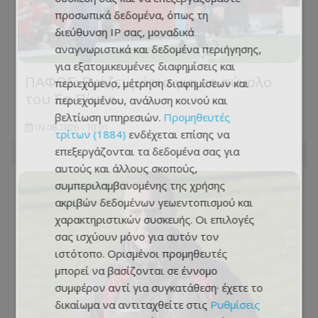
προσωπικά δεδομένα, όπως τη
διεύθυνση IP σας, μοναδικά
αναγνωριστικά και δεδομένα περιήγησης,
για εξατομικευμένες διαφημίσεις και
ΠΑΦΟΣ: Βγάζει μάτια για το σύνολο
περιεχόμενο, μέτρηση διαφημίσεων και
του Σα Πίντο...
περιεχομένου, ανάλυση κοινού και
βελτίωση υπηρεσιών.
Προμηθευτές
09.08.2026 - 10:01
τρίτων (1884)
ενδέχεται επίσης να
επεξεργάζονται τα δεδομένα σας για
αυτούς και άλλους σκοπούς,
συμπεριλαμβανομένης της χρήσης
ακριβών δεδομένων γεωεντοπισμού και
χαρακτηριστικών συσκευής. Οι επιλογές
σας ισχύουν μόνο για αυτόν τον
ιστότοπο. Ορισμένοι προμηθευτές
μπορεί να βασίζονται σε έννομο
συμφέρον αντί για συγκατάθεση· έχετε το
δικαίωμα να αντιταχθείτε στις
Ρυθμίσεις