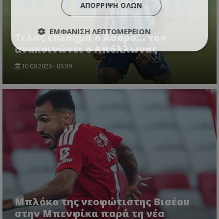
ΑΠΌΡΡΙΨΗ ΌΛΩΝ
ΕΜΦΆΝΙΣΗ ΛΕΠΤΟΜΕΡΕΙΏΝ
Tέλος επισημα ο Ασόρο... τον
ανακοινώνει ο Απόλλωνας
10.08.2026 - 06:39
Μπλόκο της νεοφώτιστης Βισέου
στην Μπενφίκα παρά τη νέα