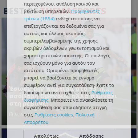
περιεχομένου, ανάλυση κοινού και
BEST OF
THEMASPORTS
βελτίωση υπηρεσιών.
Προμηθευτές
τρίτων (1884)
ενδέχεται επίσης να
επεξεργάζονται τα δεδομένα σας για
αυτούς και άλλους σκοπούς,
συμπεριλαμβανομένης της χρήσης
ακριβών δεδομένων γεωεντοπισμού και
χαρακτηριστικών συσκευής. Οι επιλογές
σας ισχύουν μόνο για αυτόν τον
ιστότοπο. Ορισμένοι προμηθευτές
μπορεί να βασίζονται σε έννομο
συμφέρον αντί για συγκατάθεση· έχετε το
Έσωσε την παρτίδα στο 93' η...
δικαίωμα να αντιταχθείτε στις
Ρυθμίσεις
ασόβαρη Ομόνοια, αλλά περνάει
διαφήμισης
. Μπορείτε να ανακαλέσετε τη
στη ρεβάνς!
συγκατάθεσή σας οποιαδήποτε στιγμή
στις
Ρυθμίσεις cookies
.
Πολιτική
06.08.2026 - 21:55
Απορρήτου
Απολύτως
Απόδοσης