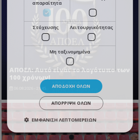
απαραίτητα
Στόχευσης
Λειτουργικότητας
Μη ταξινομημένα
ΑΠΟΕΛ: Αυτό είναι το λογότυπο των
100 χρόνων!
ΑΠΟΔΟΧΉ ΌΛΩΝ
06.08.2026 - 21:45
ΑΠΌΡΡΙΨΗ ΌΛΩΝ
ΕΜΦΆΝΙΣΗ ΛΕΠΤΟΜΕΡΕΙΏΝ