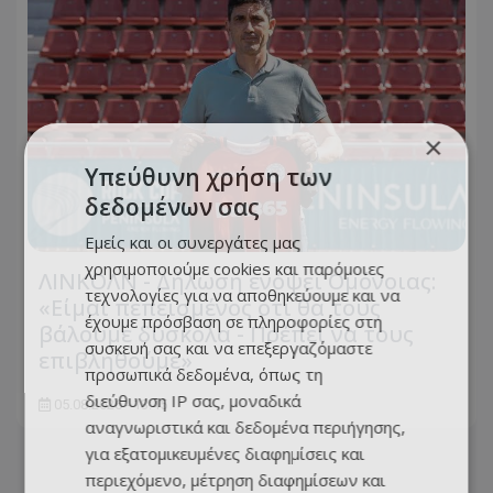
×
Υπεύθυνη χρήση των
δεδομένων σας
Εμείς και οι συνεργάτες μας
χρησιμοποιούμε cookies και παρόμοιες
ΛΙΝΚΟΛΝ - Δήλωση ενόψει Ομόνοιας:
τεχνολογίες για να αποθηκεύουμε και να
«Είμαι πεπεισμένος ότι θα τους
έχουμε πρόσβαση σε πληροφορίες στη
βάλουμε δύσκολα - Πρέπει να τους
συσκευή σας και να επεξεργαζόμαστε
επιβληθούμε»
προσωπικά δεδομένα, όπως τη
διεύθυνση IP σας, μοναδικά
05.08.2026 - 13:45
αναγνωριστικά και δεδομένα περιήγησης,
για εξατομικευμένες διαφημίσεις και
περιεχόμενο, μέτρηση διαφημίσεων και