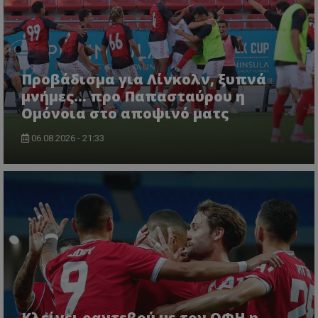
Προβάδισμα για Λίνκολν, ξυπνά
μνήμες... προ Παπασταύρου η
Ομόνοια στο αποψινό ματς
06.08.2026 - 21:33
Κλείνει ραντεβού με τον ΟΦΗ η