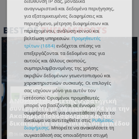
διεύθυνση IP σας, μοναδικά
αναγνωριστικά και δεδομένα περιήγησης,
για εξατομικευμένες διαφημίσεις και
περιεχόμενο, μέτρηση διαφημίσεων και
BEST OF
THEMASPORTS
περιεχομένου, ανάλυση κοινού και
βελτίωση υπηρεσιών.
Προμηθευτές
τρίτων (1884)
ενδέχεται επίσης να
επεξεργάζονται τα δεδομένα σας για
αυτούς και άλλους σκοπούς,
συμπεριλαμβανομένης της χρήσης
ακριβών δεδομένων γεωεντοπισμού και
χαρακτηριστικών συσκευής. Οι επιλογές
σας ισχύουν μόνο για αυτόν τον
ιστότοπο. Ορισμένοι προμηθευτές
ΑΝΟΡΘΩΣΗ: Τριετής στρατηγική
μπορεί να βασίζονται σε έννομο
συνεργασία με τη Freedom24 για την
συμφέρον αντί για συγκατάθεση· έχετε το
Ακαδημία Ποδοσφαίρου και τα
δικαίωμα να αντιταχθείτε στις
Ρυθμίσεις
δικαιώματα ονομασίας του γηπέδου
διαφήμισης
. Μπορείτε να ανακαλέσετε τη
συγκατάθεσή σας οποιαδήποτε στιγμή
06.08.2026 - 11:10