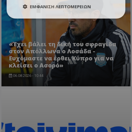
ΕΜΦΆΝΙΣΗ ΛΕΠΤΟΜΕΡΕΙΏΝ
«Έχει βάλει τη δική του σφραγίδα
στον Απόλλωνα ο Λοσάδα -
Ευχόμαστε να έρθει Κύπρο για να
κλείσει ο Ασορό»
06.08.2026 - 10:44