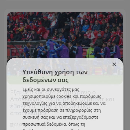
×
Υπεύθυνη χρήση των
δεδομένων σας
Εμείς και οι συνεργάτες μας
Εξαιρετικός στο Α' ημίχρονο ο
χρησιμοποιούμε cookies και παρόμοιες
Απόλλωνας, σκόραρε με Όζμπολτ και
τεχνολογίες για να αποθηκεύουμε και να
έβαλε τις βάσεις για ΘΕΤΙΚΟ
έχουμε πρόσβαση σε πληροφορίες στη
αποτέλεσμα!
συσκευή σας και να επεξεργαζόμαστε
προσωπικά δεδομένα, όπως τη
05.08.2026 - 20:50