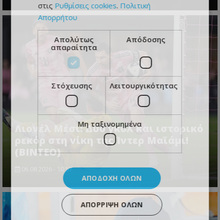
στις
Ρυθμίσεις cookies
.
Πολιτική
Απορρήτου
Απολύτως
Απόδοσης
απαραίτητα
Στόχευσης
Λειτουργικότητας
Μη ταξινομημένα
Λιονέλ Μέσι: Δύο γκολ και ιστορικό
ρεκόρ στη νίκη της Ίντερ Μαϊάμι!
(ΒΙΝΤΕΟ)
06.08.2026 - 10:57
ΑΠΟΔΟΧΉ ΌΛΩΝ
ΑΠΌΡΡΙΨΗ ΌΛΩΝ