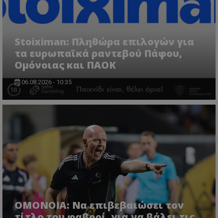
Stoiximan: Πληθώρα επιλογών για
τα ευρωπαϊκά ραντεβού Πάφου,
Ομόνοιας και ΠΑΟΚ
06.08.2026 - 10:35
ΟΜΟΝΟΙΑ: Να επιβεβαιώσει τον
τίτλο του φαβορί, για να βάλει τις