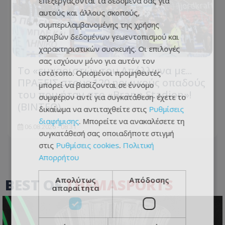
επεξεργάζονται τα δεδομένα σας για
αυτούς και άλλους σκοπούς,
συμπεριλαμβανομένης της χρήσης
ακριβών δεδομένων γεωεντοπισμού και
χαρακτηριστικών συσκευής. Οι επιλογές
σας ισχύουν μόνο για αυτόν τον
Το «ευχαριστώ» του Απόλλωνα με...
ιστότοπο. Ορισμένοι προμηθευτές
ΠΡΑΞΕΙΣ στους 120 ηρωικούς οπαδούς
μπορεί να βασίζονται σε έννομο
του που ήταν στο «Brann Stadion»!
συμφέρον αντί για συγκατάθεση· έχετε το
(ΒΙΝΤΕΟ)
δικαίωμα να αντιταχθείτε στις
Ρυθμίσεις
διαφήμισης
. Μπορείτε να ανακαλέσετε τη
06.08.2026 - 08:31
συγκατάθεσή σας οποιαδήποτε στιγμή
στις
Ρυθμίσεις cookies
.
Πολιτική
Απορρήτου
BEST OF
THEMASPORTS
Απολύτως
Απόδοσης
απαραίτητα