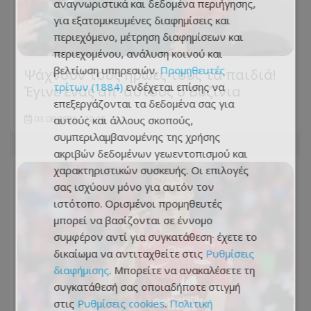
αναγνωριστικά και δεδομένα περιήγησης,
για εξατομικευμένες διαφημίσεις και
περιεχόμενο, μέτρηση διαφημίσεων και
περιεχομένου, ανάλυση κοινού και
βελτίωση υπηρεσιών.
Προμηθευτές
Ψάχνουν τους ήρωες τους τα παιδιά!
τρίτων (1884)
ενδέχεται επίσης να
Έγινε ένας απ' αυτούς ο Βοζίνια
επεξεργάζονται τα δεδομένα σας για
αυτούς και άλλους σκοπούς,
03.08.2026 - 12:15
συμπεριλαμβανομένης της χρήσης
ακριβών δεδομένων γεωεντοπισμού και
χαρακτηριστικών συσκευής. Οι επιλογές
σας ισχύουν μόνο για αυτόν τον
ιστότοπο. Ορισμένοι προμηθευτές
μπορεί να βασίζονται σε έννομο
συμφέρον αντί για συγκατάθεση· έχετε το
δικαίωμα να αντιταχθείτε στις
Ρυθμίσεις
διαφήμισης
. Μπορείτε να ανακαλέσετε τη
συγκατάθεσή σας οποιαδήποτε στιγμή
στις
Ρυθμίσεις cookies
.
Πολιτική