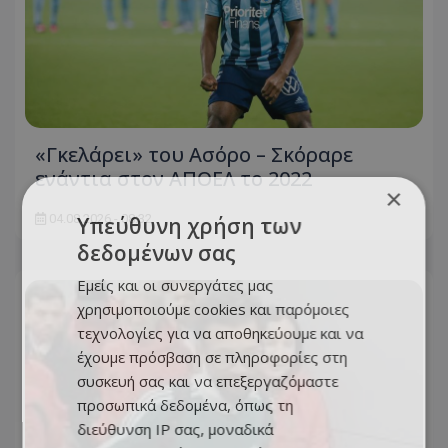
«Γκελάρει» του Ασόρο – Σκόραρε
ενάντια στον ΑΠΟΕΛ το 2022
×
04.08.2026 - 08:32
Υπεύθυνη χρήση των
δεδομένων σας
Εμείς και οι συνεργάτες μας
χρησιμοποιούμε cookies και παρόμοιες
τεχνολογίες για να αποθηκεύουμε και να
έχουμε πρόσβαση σε πληροφορίες στη
συσκευή σας και να επεξεργαζόμαστε
προσωπικά δεδομένα, όπως τη
διεύθυνση IP σας, μοναδικά