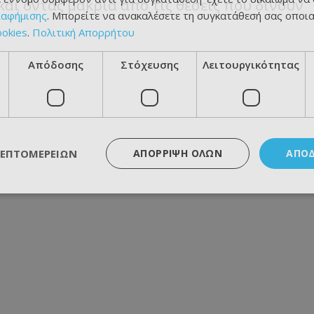
αι όντας μακριά από τις θέσεις που δίνουν
ιαφήμισης
. Μπορείτε να ανακαλέσετε τη συγκατάθεσή σας οποι
ookies
.
Πολιτική Απορρήτου
Απόδοσης
Στόχευσης
Λειτουργικότητας
ΛΕΠΤΟΜΕΡΕΙΏΝ
ΑΠΌΡΡΙΨΗ ΌΛΩΝ
ΑΠΟ
)