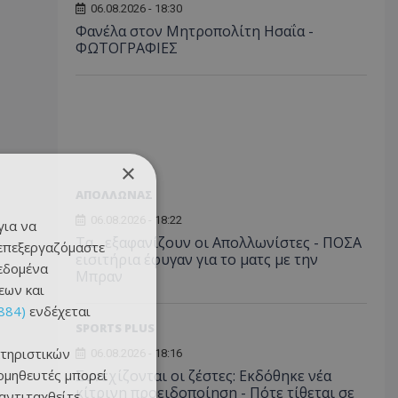
06.08.2026 - 18:30
Φανέλα στον Μητροπολίτη Ησαΐα -
ΦΩΤΟΓΡΑΦΙΕΣ
×
ΑΠΟΛΛΩΝΑΣ
06.08.2026 - 18:22
για να
Τα... εξαφανίζουν οι Απολλωνίστες - ΠΟΣΑ
 επεξεργαζόμαστε
εισιτήρια έφυγαν για το ματς με την
δεδομένα
Μπραν
εων και
884)
ενδέχεται
SPORTS PLUS
τηριστικών
06.08.2026 - 18:16
ομηθευτές μπορεί
Συνεχίζονται οι ζέστες: Εκδόθηκε νέα
κίτρινη προειδοποίηση - Πότε τίθεται σε
 αντιταχθείτε