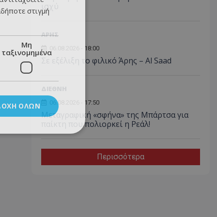
ισχύ
αδήποτε στιγμή
ΑΡΗΣ
Μη
06.08.2026 - 18:00
ταξινομημένα
Σε εξέλιξη το φιλικό Άρης – Al Saad
ΔΙΕΘΝΗ
06.08.2026 - 17:50
ΔΟΧΉ ΌΛΩΝ
Μεταγραφική «σφήνα» της Μπάρτσα για
παίκτη που πολιορκεί η Ρεάλ!
Περισσότερα