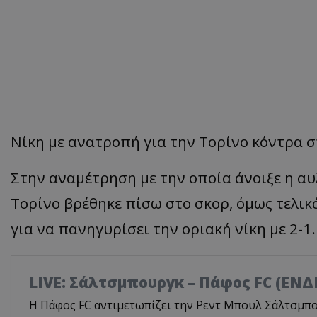
Νίκη
με
ανα
τρο
πή
γι
α
την
Τορίνο
κόντρ
α
σ
Στην
ανα
μέτρηση
με
την
οπ
οί
α άνοιξε η α
υ
Τορίνο βρέθηκε πίσω στο σκορ, όμως τελικά
για να πανηγυρίσει την οριακή νίκη με 2-1.
LIVE: Σάλτσμπουργκ – Πάφος FC (ΕΝ
Η Πάφος FC αντιμετωπίζει την Ρεντ Μπουλ Σάλτσμπ