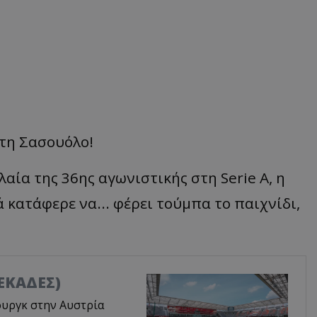
τη
Σα
σουόλο
!
λ
αία
της
36ης αγωνιστικής στη
Serie
A, η
 κατάφερε να... φέρει τούμπα το παιχνίδι,
ΔΕΚΑΔΕΣ)
ουργκ στην Αυστρία