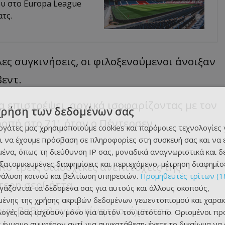
ου στο Europa League
ατς.
ς συγκινήσεις, οι φιλοξενούμενοι άνοιξαν
βεντ
.
α επιστρέψει, αρχικά ισοφαρίζοντας με τον
χρήση των δεδομένων σας
οπή στο 71', όταν ο Πέντερσεν
εργάτες μας χρησιμοποιούμε cookies και παρόμοιες τεχνολογίες 
ι να έχουμε πρόσβαση σε πληροφορίες στη συσκευή σας και να
ένα, όπως τη διεύθυνση IP σας, μοναδικά αναγνωριστικά και 
εξατομικευμένες διαφημίσεις και περιεχόμενο, μέτρηση διαφημίσ
πό τρεις διαδοχικές ανεπιτυχείς της
νάλυση κοινού και βελτίωση υπηρεσιών.
Προμηθευτές τρίτων (1
ερη σερί ήττα.
ργάζονται τα δεδομένα σας για αυτούς και άλλους σκοπούς,
ένης της χρήσης ακριβών δεδομένων γεωεντοπισμού και χαρακ
ουν βαθμολογικό κίνητρο, έχοντας
ιλογές σας ισχύουν μόνο για αυτόν τον ιστότοπο. Ορισμένοι πρ
 έννομο συμφέρον αντί για συγκατάθεση· έχετε το δικαίωμα να