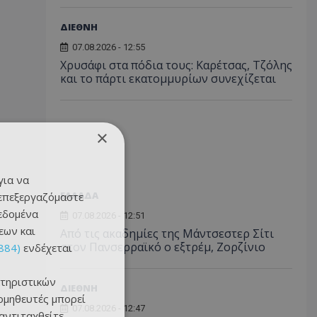
ΔΙΕΘΝΗ
07.08.2026 - 12:55
Χρυσάφι στα πόδια τους: Καρέτσας, Τζόλης
και το πάρτι εκατομμυρίων συνεχίζεται
×
για να
ΕΛΛΑΔΑ
 επεξεργαζόμαστε
δεδομένα
07.08.2026 - 12:51
εων και
Από τις ακαδημίες της Μάντσεστερ Σίτι
στον Πανσερραϊκό ο εξτρέμ, Ζορζίνιο
884)
ενδέχεται
τηριστικών
ΔΙΕΘΝΗ
ομηθευτές μπορεί
07.08.2026 - 12:47
 αντιταχθείτε