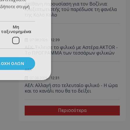
Απίθανη παρουσίαση για τον Βοζίνια:
αδήποτε στιγμή
Αλεξιπτωτιστής τού παρέδωσε τη φανέλα
της Κόλο Κόλο
Μη
ταξινομημένα
ΑEK
07.08.2026 - 12:39
ΑΕΚ: Έκλεισε το φιλικό με Αστέρα AKTOR -
Το ΠΡΟΓΡΑΜΜΑ των τεσσάρων φιλικών
ΔΟΧΉ ΌΛΩΝ
ΑΕΛ
07.08.2026 - 12:31
ΑΕΛ: Αλλαγή στο τελευταίο φιλικό - Η ώρα
και το κανάλι που θα το δείξει
Περισσότερα