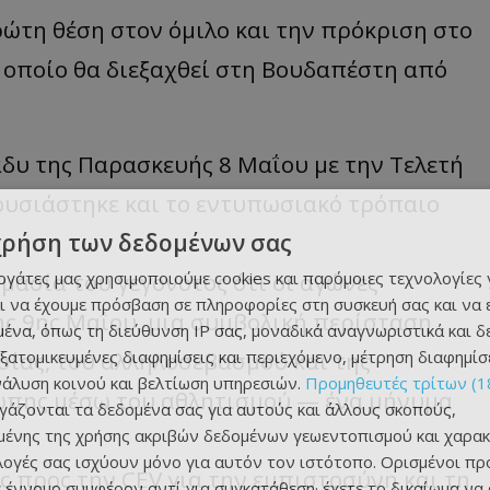
ρώτη θέση στον όμιλο και την πρόκριση στο
το οποίο θα διεξαχθεί στη Βουδαπέστη από
δυ της Παρασκευής 8 Μαΐου με την Τελετή
ρουσιάστηκε και το εντυπωσιακό τρόπαιο
χρήση των δεδομένων σας
εργάτες μας χρησιμοποιούμε cookies και παρόμοιες τεχνολογίες 
μασία του γεγονότος ότι οι αγώνες
ι να έχουμε πρόσβαση σε πληροφορίες στη συσκευή σας και να
ς 9ης Μαΐου, μια συμβολική περίσταση
ένα, όπως τη διεύθυνση IP σας, μοναδικά αναγνωριστικά και 
εξατομικευμένες διαφημίσεις και περιεχόμενο, μέτρηση διαφημίσ
ασίας, του αλληλοσεβασμού και της
νάλυση κοινού και βελτίωση υπηρεσιών.
Προμηθευτές τρίτων (1
ρώπης μέσω του αθλητισμού — ένα μήνυμα
ργάζονται τα δεδομένα σας για αυτούς και άλλους σκοπούς,
ένης της χρήσης ακριβών δεδομένων γεωεντοπισμού και χαρακ
ιλογές σας ισχύουν μόνο για αυτόν τον ιστότοπο. Ορισμένοι πρ
ς προς την CEV για την εμπιστοσύνη και τη
 έννομο συμφέρον αντί για συγκατάθεση· έχετε το δικαίωμα να