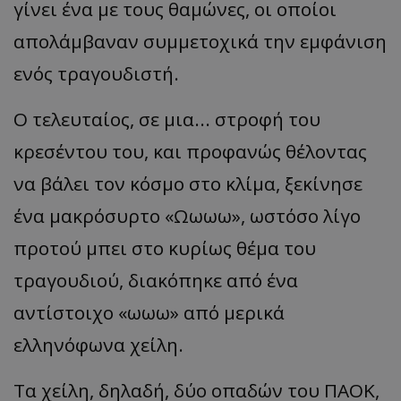
γίνει ένα με τους θαμώνες, οι οποίοι
απολάμβαναν συμμετοχικά την εμφάνιση
ενός τραγουδιστή.
Ο τελευταίος, σε μια... στροφή του
κρεσέντου
του, και προφανώς θέλοντας
να βάλει τον κόσμο στο κλίμα, ξεκίνησε
ένα μα
κρόσυρτο
«
Ωωωω
»,
ωστόσο λίγο
προτού μπει στο κυρίως θέμα του
τραγουδιού, διακόπηκε από ένα
α
ντίστοιχο
«
ωωω
»
από μερικά
ελληνόφωνα χείλη.
Τα
χείλη
, δηλαδή, δύο οπα
δών
του
ΠΑΟΚ,