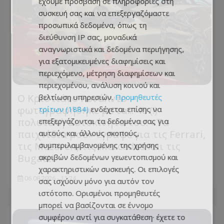
έχουμε πρόσβαση σε πληροφορίες στη
συσκευή σας και να επεξεργαζόμαστε
προσωπικά δεδομένα, όπως τη
διεύθυνση IP σας, μοναδικά
αναγνωριστικά και δεδομένα περιήγησης,
για εξατομικευμένες διαφημίσεις και
περιεχόμενο, μέτρηση διαφημίσεων και
περιεχομένου, ανάλυση κοινού και
Ο Κριστιάνο Ρονάλντο
βελτίωση υπηρεσιών.
Προμηθευτές
φωτογραφήθηκε με τα... 40 (!)
τρίτων (1884)
ενδέχεται επίσης να
πολυτελή αυτοκίνητα του: «Τα
επεξεργάζονται τα δεδομένα σας για
παιχνίδια μου» έγραψε για τις Ferrari,
αυτούς και άλλους σκοπούς,
τις McLaren, τις Mercedes και τις
συμπεριλαμβανομένης της χρήσης
Bugatti
ακριβών δεδομένων γεωεντοπισμού και
χαρακτηριστικών συσκευής. Οι επιλογές
06.08.2026 - 11:24
σας ισχύουν μόνο για αυτόν τον
ιστότοπο. Ορισμένοι προμηθευτές
μπορεί να βασίζονται σε έννομο
συμφέρον αντί για συγκατάθεση· έχετε το