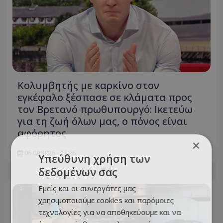
Κολυμβητής με καρκίνο στον
εγκέφαλο ξέσπασε σε κλάματα προς
τον Βρετανό πρωθυπουργό: Ικετεύω
για τη ζωή όλων μας, ο πόνος είναι
αφόρητος
×
06.08.2026 - 17:26
Υπεύθυνη χρήση των
δεδομένων σας
Εμείς και οι συνεργάτες μας
χρησιμοποιούμε cookies και παρόμοιες
τεχνολογίες για να αποθηκεύουμε και να