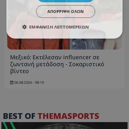
ΑΠΌΡΡΙΨΗ ΌΛΩΝ
ΕΜΦΆΝΙΣΗ ΛΕΠΤΟΜΕΡΕΙΏΝ
Μεξικό: Εκτέλεσαν influencer σε
ζωντανή μετάδοση - Σοκαριστικό
βίντεο
06.08.2026 - 08:19
BEST OF
THEMASPORTS