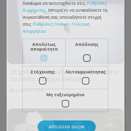
δικαίωμα να αντιταχθείτε στις
Ρυθμίσεις
διαφήμισης
. Μπορείτε να ανακαλέσετε τη
συγκατάθεσή σας οποιαδήποτε στιγμή
στις
Ρυθμίσεις cookies
.
Πολιτική
Απορρήτου
Απολύτως
Απόδοσης
απαραίτητα
35 χρόνια ίντερνετ: Το πρώτο website
Στόχευσης
Λειτουργικότητας
το οποίο υπάρχει ακόμα!
06.08.2026 - 09:42
Μη ταξινομημένα
ΑΠΟΔΟΧΉ ΌΛΩΝ