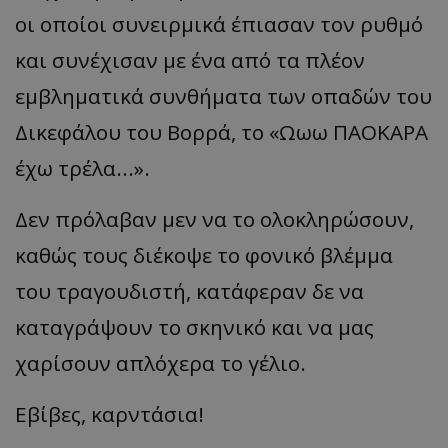
οι οποίοι συνειρμικά έπιασαν τον ρυθμό
και συνέχισαν με ένα από τα πλέον
εμβληματικά συνθήματα των οπαδών του
Δικεφάλου του Βορρά, το
«
Ωωω
ΠΑΟΚΑΡΑ
έχω τρέλα...
».
Δεν πρόλαβαν μεν να το ολοκληρώσουν,
κα
θώς
τους
διέκοψε
το
φονικό
β
λέμμ
α
του
τρ
α
γουδιστή
, κα
τάφερ
αν
δε
να
κατα
γράψουν
το
σκηνικό
και να μας
χα
ρίσουν
απ
λόχερ
α
το
γέλιο
.
Εβίβ
ες
,
καρντάσια
!