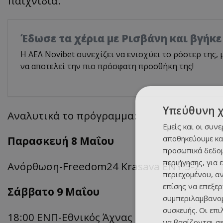
παιχνίδια.
Έδωσε τα χέρια με Ρισβάνη και βγήκε
Η ΑΕΛ Novibet συνεχίζει να ενισχύει το ρόστερ της,
να αποτελεί την πιο πρόσφατη προσθήκη της!
Υπεύθυνη 
Αναλυτικά το πρόγραμμα:
Εμείς και οι συν
αποθηκεύουμε κα
Παρασκευή 8 Μαΐου
προσωπικά δεδομ
περιήγησης, για 
Ανόρθωση-
Freedom24
Krasava
ΕΝΥ 5-2
περιεχομένου, α
επίσης να επεξε
Σάββατο 9 Μαΐου
συμπεριλαμβανομ
συσκευής. Οι επ
18:00 ΕΝΠ-
Εθνικός Άχνας
να βασίζονται σε