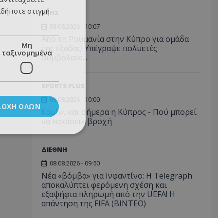
αδήποτε στιγμή
ΑΡΗΣ
08.08.2026 - 10:07
Από τη Ρουμανία στην Κύπρο για ομάδα
Μη
της εξάδας! Υπέγραψε πολυετές
ταξινομημένα
συμβόλαιο...
SPORTS PLUS
08.08.2026 - 10:00
ΔΟΧΉ ΌΛΩΝ
Καμίνι και σήμερα η Κύπρος - Πού μπορεί
να «σκάσει» βροχή
ΔΙΕΘΝΗ
08.08.2026 - 09:50
Νέα «βόμβα» για Ινφαντίνο: Η Telegraph
αποκαλύπτει φερόμενη σχέση και
εξαψήφια πληρωμή από την UEFA! Η
απάντηση της FIFA (ΒΙΝΤΕΟ)