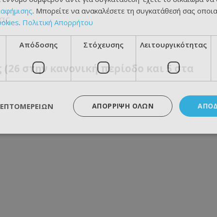
ιαφήμισης
. Μπορείτε να ανακαλέσετε τη συγκατάθεσή σας οποι
ας
ookies
.
Πολιτική Απορρήτου
Απόδοσης
Στόχευσης
Λειτουργικότητας
(26 στην κανονική περίοδο και 5 στα
ΛΕΠΤΟΜΕΡΕΙΏΝ
ΑΠΌΡΡΙΨΗ ΌΛΩΝ
ΑΠΟ