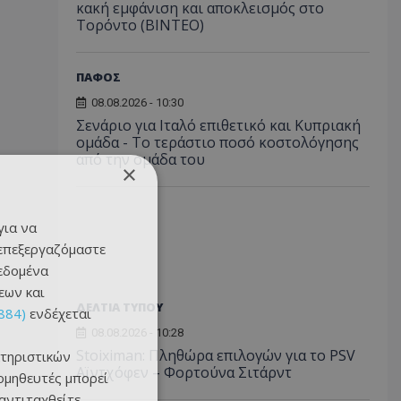
κακή εμφάνιση και αποκλεισμός στο
Τορόντο (ΒΙΝΤΕΟ)
ΠΑΦΟΣ
08.08.2026 - 10:30
Σενάριο για Ιταλό επιθετικό και Κυπριακή
ομάδα - Το τεράστιο ποσό κοστολόγησης
από την ομάδα του
×
για να
 επεξεργαζόμαστε
δεδομένα
εων και
ΔΕΛΤΙΑ ΤΥΠΟΥ
884)
ενδέχεται
08.08.2026 - 10:28
Stoiximan: Πληθώρα επιλογών για το PSV
τηριστικών
Αϊντχόφεν – Φορτούνα Σιτάρντ
ομηθευτές μπορεί
 αντιταχθείτε