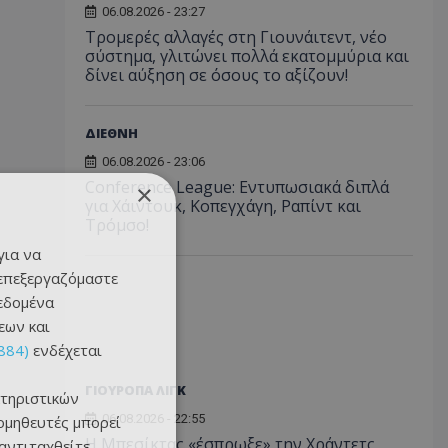
06.08.2026 - 23:27
Τρομερές αλλαγές στη Γιουνάιτεντ, νέο
σύστημα, γλιτώνει πολλά εκατομμύρια και
δίνει αύξηση σε όσους το αξίζουν!
ΔΙΕΘΝΗ
06.08.2026 - 23:06
Conference League: Εντυπωσιακά διπλά
×
για Χάιντουκ, Κοπεγχάγη, Ραπίντ και
Τρόμσο!
για να
 επεξεργαζόμαστε
δεδομένα
εων και
884)
ενδέχεται
ΓΙΟΥΡΟΠΑ ΛΙΓΚ
τηριστικών
06.08.2026 - 22:55
ομηθευτές μπορεί
Η Μπεσίκτας «έσπρωξε» την Χράντετς
 αντιταχθείτε