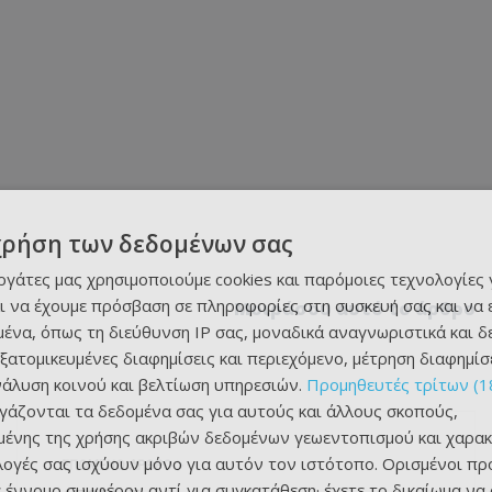
χρήση των δεδομένων σας
εργάτες μας χρησιμοποιούμε cookies και παρόμοιες τεχνολογίες 
ι να έχουμε πρόσβαση σε πληροφορίες στη συσκευή σας και να
Μοιράσου αυτό το άρθρο
ένα, όπως τη διεύθυνση IP σας, μοναδικά αναγνωριστικά και 
εξατομικευμένες διαφημίσεις και περιεχόμενο, μέτρηση διαφημίσ
νάλυση κοινού και βελτίωση υπηρεσιών.
Προμηθευτές τρίτων (1
ργάζονται τα δεδομένα σας για αυτούς και άλλους σκοπούς,
ένης της χρήσης ακριβών δεδομένων γεωεντοπισμού και χαρακ
ιλογές σας ισχύουν μόνο για αυτόν τον ιστότοπο. Ορισμένοι πρ
ΕΠΌΜΕΝΟ ΆΡΘΡΟ
 έννομο συμφέρον αντί για συγκατάθεση· έχετε το δικαίωμα να