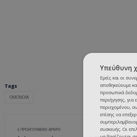
Υπεύθυνη 
Εμείς και οι συν
αποθηκεύουμε κα
Tags
προσωπικά δεδομ
ΟΜΟΝΟΙΑ
περιήγησης, για 
περιεχομένου, α
επίσης να επεξε
συμπεριλαμβανομ
συσκευής. Οι επ
ΠΡΟΗΓΟΎΜΕΝΟ ΆΡΘΡΟ
να βασίζονται σε