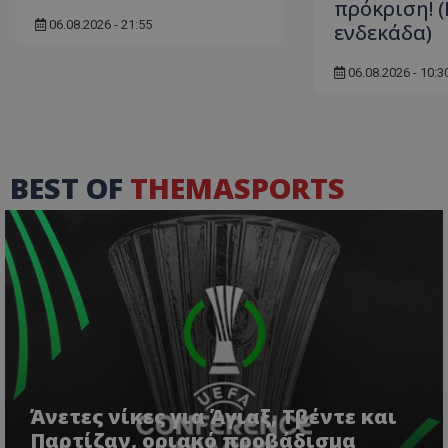
πρόκριση! 
06.08.2026 - 21:55
ενδεκάδα)
06.08.2026 - 10:3
BEST OF
THEMASPORTS
Άνετες νίκες για Άγιαξ, Τβέντε και
Παρτίζαν, οριακό προβάδισμα