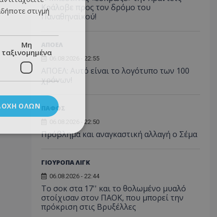
Κράλοβε προς τον δρόμο του
αδήποτε στιγμή
Παναθηναϊκού!
Μη
ΑΠΟΕΛ
ταξινομημένα
06.08.2026 - 22:55
ΑΠΟΕΛ: Αυτό είναι το λογότυπο των 100
χρόνων!
ΔΟΧΉ ΌΛΩΝ
ΠΑΦΟΣ
06.08.2026 - 22:50
Πρόβλημα και αναγκαστική αλλαγή ο Σέμα
ΓΙΟΥΡΟΠΑ ΛΙΓΚ
06.08.2026 - 22:44
Το σοκ στα 17'' και το θολωμένο μυαλό
στοίχισαν στον ΠΑΟΚ, που μπορεί την
πρόκριση στις Βρυξέλλες