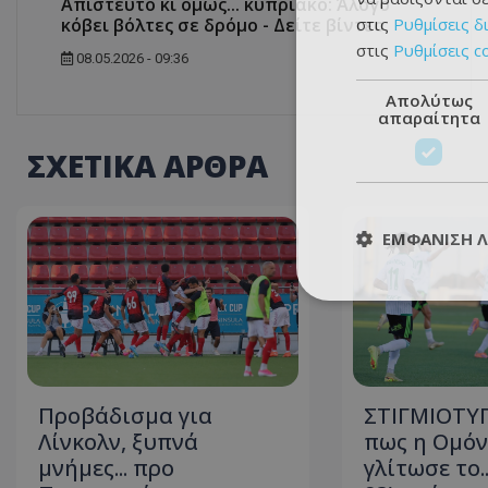
Απίστευτο κι όμως... κυπριακό: Άλογο
στις
Ρυθμίσεις δ
κόβει βόλτες σε δρόμο - Δείτε βίντεο
στις
Ρυθμίσεις c
08.05.2026 - 09:36
Απολύτως
απαραίτητα
ΣΧΕΤΙΚΑ ΑΡΘΡΑ
ΕΜΦΆΝΙΣΗ 
Προβάδισμα για
ΣΤΙΓΜΙΟΤΥΠ
Λίνκολν, ξυπνά
πως η Ομόν
μνήμες... προ
γλίτωσε το.