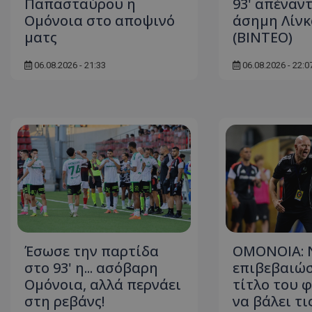
Παπασταύρου η
93' απέναντ
Ομόνοια στο αποψινό
άσημη Λίνκ
ματς
(ΒΙΝΤΕΟ)
06.08.2026 - 21:33
06.08.2026 - 22:0
Έσωσε την παρτίδα
ΟΜΟΝΟΙΑ: 
στο 93' η... ασόβαρη
επιβεβαιώσ
Ομόνοια, αλλά περνάει
τίτλο του φ
στη ρεβάνς!
να βάλει τι