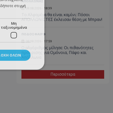
ΑΠΟΛΛΩΝΑΣ
αδήποτε στιγμή
08.08.2026 - 18:39
Το Αλφαμέγα θα είναι καμίνι: Πόσοι
ΑΠΟΛΛΩΝΙΣΤΕΣ έκλεισαν θέση με Μπραν!
Μη
ταξινομημένα
ΠΟΔΟΣΦΑΙΡΟ
08.08.2026 - 17:59
Ο αλγόριθμος μίλησε: Οι πιθανότητες
πρόκρισης για Ομόνοια, Πάφο και
ΔΟΧΉ ΌΛΩΝ
Απόλλωνα
Περισσότερα