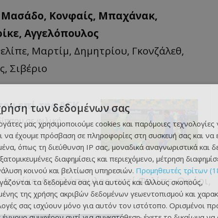
, Μασάδο, Κονφαίς, Μπαχάνακ,
ρίκε, Αγγελόπουλος
λίπε, Μαρτίμ, Δημητρίου, Γκονζάλεθ,
ς, Σιβέριο
που επί της ΑΕΚ
χρήση των δεδομένων σας
δίππου σε φιλική
εργάτες μας χρησιμοποιούμε cookies και παρόμοιες τεχνολογίες 
ι να έχουμε πρόσβαση σε πληροφορίες στη συσκευή σας και να
ένα, όπως τη διεύθυνση IP σας, μοναδικά αναγνωριστικά και 
εξατομικευμένες διαφημίσεις και περιεχόμενο, μέτρηση διαφημίσ
νάλυση κοινού και βελτίωση υπηρεσιών.
Προμηθευτές τρίτων (1
, Ενρίκε, Αγγελόπουλος αντί Φελίπε, Οφόρι,
ργάζονται τα δεδομένα σας για αυτούς και άλλους σκοπούς,
ένης της χρήσης ακριβών δεδομένων γεωεντοπισμού και χαρακ
ιλογές σας ισχύουν μόνο για αυτόν τον ιστότοπο. Ορισμένοι πρ
 έννομο συμφέρον αντί για συγκατάθεση· έχετε το δικαίωμα να