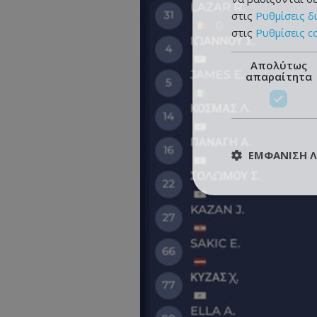
στις
Ρυθμίσεις δ
στις
Ρυθμίσεις c
Απολύτως
απαραίτητα
ΕΜΦΆΝΙΣΗ 