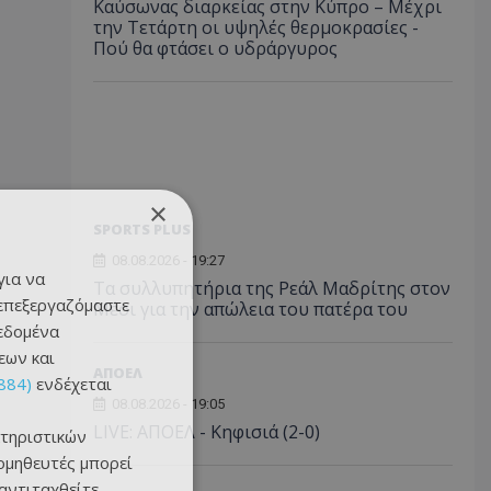
Καύσωνας διαρκείας στην Κύπρο – Μέχρι
την Τετάρτη οι υψηλές θερμοκρασίες -
Πού θα φτάσει ο υδράργυρος
×
SPORTS PLUS
08.08.2026 - 19:27
για να
Τα συλλυπητήρια της Ρεάλ Μαδρίτης στον
 επεξεργαζόμαστε
Μέσι για την απώλεια του πατέρα του
δεδομένα
εων και
ΑΠΟΕΛ
884)
ενδέχεται
08.08.2026 - 19:05
LIVE: ΑΠΟΕΛ - Κηφισιά (2-0)
τηριστικών
ομηθευτές μπορεί
 αντιταχθείτε