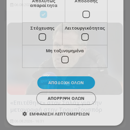
Απολύτως
Απόδοσης
απαραίτητα
06.08.2026 - 23:27
Στόχευσης
Λειτουργικότητας
Μη ταξινομημένα
ΑΠΟΔΟΧΉ ΌΛΩΝ
ΑΠΌΡΡΙΨΗ ΌΛΩΝ
«Επιτέθηκε» στον Σαλάχ για την
μεταγραφή στην Τραμπζονσπόρ
ΕΜΦΆΝΙΣΗ ΛΕΠΤΟΜΕΡΕΙΏΝ
06.08.2026 - 16:31