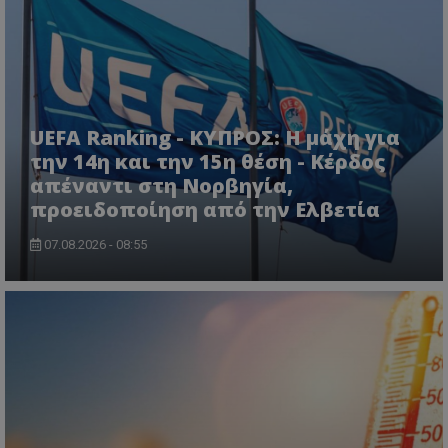
UEFA Ranking - ΚΥΠΡΟΣ: Η μάχη για
την 14η και την 15η θέση - Κέρδος
απέναντι στη Νορβηγία,
προειδοποίηση από την Ελβετία
07.08.2026 - 08:55