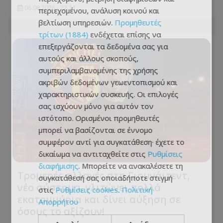
06.08.2026 - 22:11
περιεχομένου, ανάλυση κοινού και
βελτίωση υπηρεσιών.
Προμηθευτές
τρίτων (1884)
ενδέχεται επίσης να
επεξεργάζονται τα δεδομένα σας για
αυτούς και άλλους σκοπούς,
συμπεριλαμβανομένης της χρήσης
ακριβών δεδομένων γεωεντοπισμού και
χαρακτηριστικών συσκευής. Οι επιλογές
σας ισχύουν μόνο για αυτόν τον
ιστότοπο. Ορισμένοι προμηθευτές
μπορεί να βασίζονται σε έννομο
συμφέρον αντί για συγκατάθεση· έχετε το
δικαίωμα να αντιταχθείτε στις
Ρυθμίσεις
διαφήμισης
. Μπορείτε να ανακαλέσετε τη
Τρομερές αλλαγές στη Γιουνάιτεντ,
συγκατάθεσή σας οποιαδήποτε στιγμή
νέο σύστημα, γλιτώνει πολλά
στις
Ρυθμίσεις cookies
.
Πολιτική
εκατομμύρια και δίνει αύξηση σε
Απορρήτου
όσους το αξίζουν!