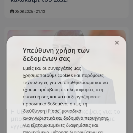
06.08.2026 - 21:13
×
Υπεύθυνη χρήση των
δεδομένων σας
Εμείς και οι συνεργάτες μας
χρησιμοποιούμε cookies και παρόμοιες
τεχνολογίες για να αποθηκεύουμε και να
έχουμε πρόσβαση σε πληροφορίες στη
συσκευή σας και να επεξεργαζόμαστε
προσωπικά δεδομένα, όπως τη
Η UEFA δεν αλλάζει τις σκέψεις για το
διεύθυνση IP σας, μοναδικά
μποϊκοτάζ στο Μουντιάλ: «Θέλουμε
αναγνωριστικά και δεδομένα περιήγησης,
εγγυήσεις...»!
για εξατομικευμένες διαφημίσεις και
περιεχόμενο, μέτρηση διαφημίσεων και