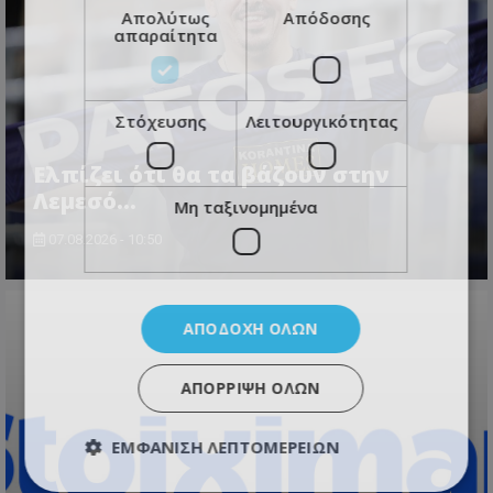
Απολύτως
Απόδοσης
απαραίτητα
Στόχευσης
Λειτουργικότητας
Ελπίζει ότι θα τα βάζουν στην
Λεμεσό…
Μη ταξινομημένα
07.08.2026 - 10:50
ΑΠΟΔΟΧΉ ΌΛΩΝ
ΑΠΌΡΡΙΨΗ ΌΛΩΝ
ΕΜΦΆΝΙΣΗ ΛΕΠΤΟΜΕΡΕΙΏΝ