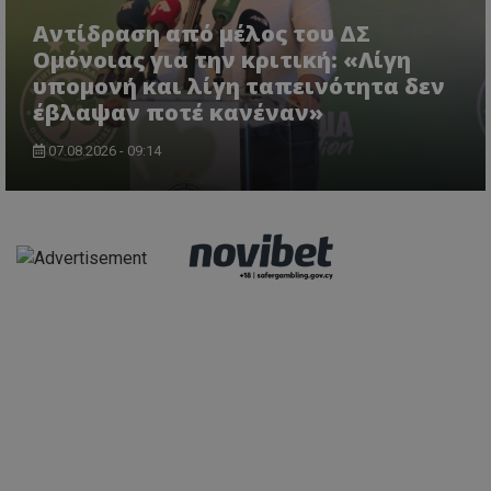
Αντίδραση από μέλος του ΔΣ
Ομόνοιας για την κριτική: «Λίγη
υπομονή και λίγη ταπεινότητα δεν
έβλαψαν ποτέ κανέναν»
07.08.2026 - 09:14