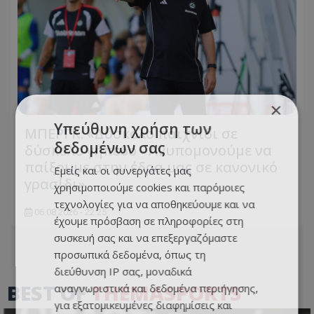
×
Υπεύθυνη χρήση των
ΜΠΕΡΓΚ: «Δύσκολο παιχνίδι σε
δεδομένων σας
δύσκολο γήπεδο - Ανυπομονούμε να
παίξουμε στην έδρα μας σε κανονικό
Εμείς και οι συνεργάτες μας
γρασίδι»
χρησιμοποιούμε cookies και παρόμοιες
τεχνολογίες για να αποθηκεύουμε και να
06.08.2026 - 22:25
έχουμε πρόσβαση σε πληροφορίες στη
συσκευή σας και να επεξεργαζόμαστε
προσωπικά δεδομένα, όπως τη
διεύθυνση IP σας, μοναδικά
BEST OF
THEMASPORTS
αναγνωριστικά και δεδομένα περιήγησης,
για εξατομικευμένες διαφημίσεις και