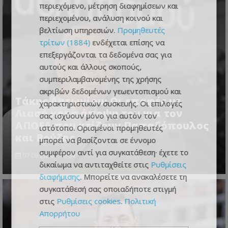
περιεχόμενο, μέτρηση διαφημίσεων και
περιεχομένου, ανάλυση κοινού και
βελτίωση υπηρεσιών.
Προμηθευτές
τρίτων (1884)
ενδέχεται επίσης να
επεξεργάζονται τα δεδομένα σας για
αυτούς και άλλους σκοπούς,
συμπεριλαμβανομένης της χρήσης
ακριβών δεδομένων γεωεντοπισμού και
Τάκης Αντωνίου: Οι επαφές με
χαρακτηριστικών συσκευής. Οι επιλογές
Λιασή και η άποψη του για τον
σας ισχύουν μόνο για αυτόν τον
ΑΠΟΕΛ που κτίζουν Παπαδόπουλος
ιστότοπο. Ορισμένοι προμηθευτές
και Βρύζας
μπορεί να βασίζονται σε έννομο
συμφέρον αντί για συγκατάθεση· έχετε το
07.08.2026 - 10:54
δικαίωμα να αντιταχθείτε στις
Ρυθμίσεις
διαφήμισης
. Μπορείτε να ανακαλέσετε τη
συγκατάθεσή σας οποιαδήποτε στιγμή
στις
Ρυθμίσεις cookies
.
Πολιτική
Απορρήτου