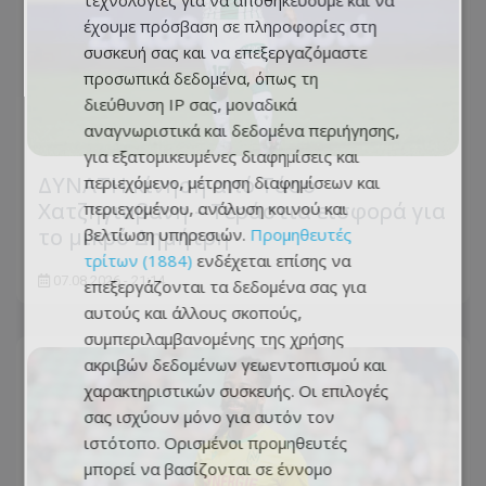
τεχνολογίες για να αποθηκεύουμε και να
έχουμε πρόσβαση σε πληροφορίες στη
συσκευή σας και να επεξεργαζόμαστε
προσωπικά δεδομένα, όπως τη
διεύθυνση IP σας, μοναδικά
αναγνωριστικά και δεδομένα περιήγησης,
για εξατομικευμένες διαφημίσεις και
ΔΥΝΑΤΗ κίνηση από Τάσο
περιεχόμενο, μέτρηση διαφημίσεων και
Χατζηγιοβάνη – Τεράστια εισφορά για
περιεχομένου, ανάλυση κοινού και
το μικρό Δημήτρη
βελτίωση υπηρεσιών.
Προμηθευτές
τρίτων (1884)
ενδέχεται επίσης να
07.08.2026 - 21:14
επεξεργάζονται τα δεδομένα σας για
αυτούς και άλλους σκοπούς,
συμπεριλαμβανομένης της χρήσης
ακριβών δεδομένων γεωεντοπισμού και
χαρακτηριστικών συσκευής. Οι επιλογές
σας ισχύουν μόνο για αυτόν τον
ιστότοπο. Ορισμένοι προμηθευτές
μπορεί να βασίζονται σε έννομο