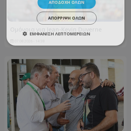
ΑΠΟΔΟΧΉ ΌΛΩΝ
ΑΠΌΡΡΙΨΗ ΌΛΩΝ
Ομόνοια για Jean-Kevin Duverne
ΕΜΦΆΝΙΣΗ ΛΕΠΤΟΜΕΡΕΙΏΝ
07.08.2026 - 14:38