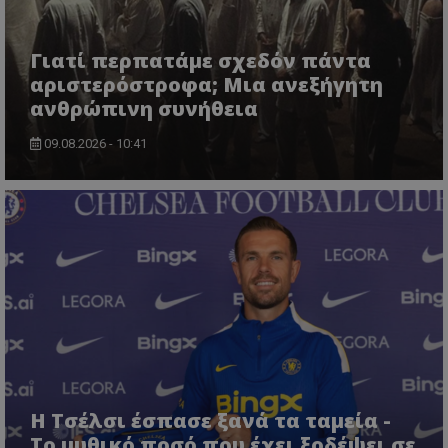
Γιατί περπατάμε σχεδόν πάντα
αριστερόστροφα; Μια ανεξήγητη
ανθρώπινη συνήθεια
09.08.2026 - 10:41
Η Τσέλσι έσπασε ξανά τα ταμεία -
Το μυθικό ποσό που έχει ξοδέψει σε