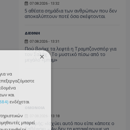
07.08.2026 - 13:32
5 αθέατα σημάδια των ανθρώπων που δεν
αποκαλύπτουν ποτέ όσα σκέφτονται
ΔΙΕΘΝΗ
07.08.2026 - 13:31
Πού βρήκε τα λεφτά η Τραμπζονσπόρ για
τον Σαλάχ - Το μυστικό πίσω από το
×
μεγάλο «μπαμ»
για να
 επεξεργαζόμαστε
δεδομένα
εων και
884)
ενδέχεται
ΟΜΟΝΟΙΑ
τηριστικών
07.08.2026 - 13:18
ομηθευτές μπορεί
Μαυρής: «Ισχύει αυτό που είπε κάποτε ο
Σαβέφσκι – Αν δεν τα καταφέρουμε να
 αντιταχθείτε