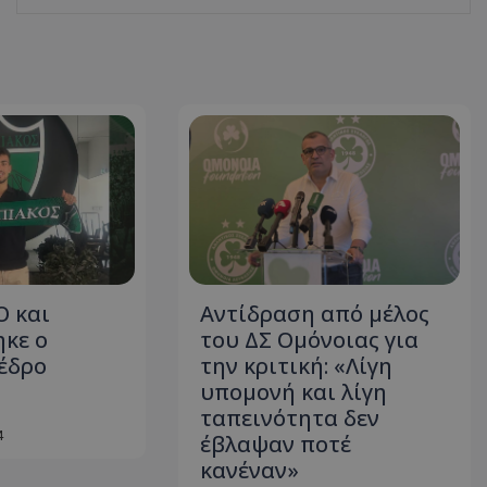
 και
Αντίδραση από μέλος
κε ο
του ΔΣ Ομόνοιας για
έδρο
την κριτική: «Λίγη
υπομονή και λίγη
ταπεινότητα δεν
4
έβλαψαν ποτέ
κανέναν»