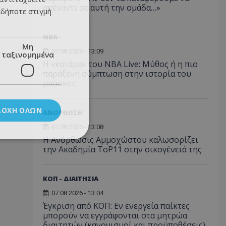
απέναντι σε αυτή την ομάδα…»
αδήποτε στιγμή
NBA
Μη
07.08.2026 - 13:09
ταξινομημένα
Η «κατάρα» του NBA Live: Μύθος ή η πιο
παράξενη σύμπτωση στην ιστορία του
μπάσκετ;
ΔΟΧΉ ΌΛΩΝ
ΑΝΟΡΘΩΣΗ
07.08.2026 - 13:08
Η Ανόρθωσις Αμμοχώστου καλωσορίζει
την Ακαδημία ToP11 στην οικογένειά της
ΚΟΠ - ΔΙΑΙΤΗΣΙΑ
07.08.2026 - 13:04
Έγκριση από ΚΟΠ: Εν ενεργεία παίκτες
μπορούν να εγγράφονται στα μητρώα
διαιτητών (κανονισμοί και προϋποθέσεις)