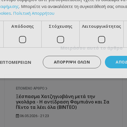
ιαφήμισης
. Μπορείτε να ανακαλέσετε τη συγκατάθεσή σας οποι
ookies
.
Πολιτική Απορρήτου
Απόδοσης
Στόχευσης
Λειτουργικότητας
Μοιράσου αυτό το άρθρο
ΛΕΠΤΟΜΕΡΕΙΏΝ
ΑΠΌΡΡΙΨΗ ΌΛΩΝ
ΑΠΟ
ΕΠΌΜΕΝΟ ΆΡΘΡΟ
Ξέσπασμα Χατζηγιοβάνη μετά την
γκολάρα - Η αντίδραση Φαμπιάνο και Σα
Πίντο τα λέει όλα (ΒΙΝΤΕΟ)
06.05.2026 - 21:23