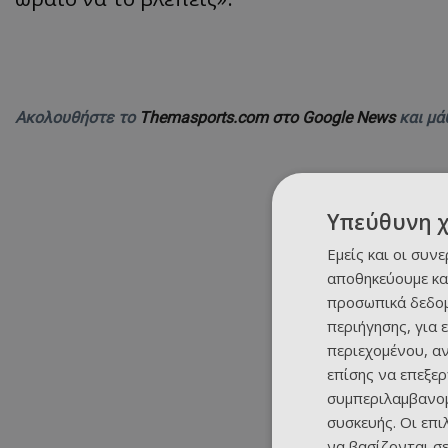
Ακολουθήστε το
Themasports.com στο Google News
και μά
Υπεύθυνη 
Εμείς και οι συν
αποθηκεύουμε κα
προσωπικά δεδομ
περιήγησης, για 
περιεχομένου, α
επίσης να επεξε
συμπεριλαμβανομ
συσκευής. Οι επ
να βασίζονται σε