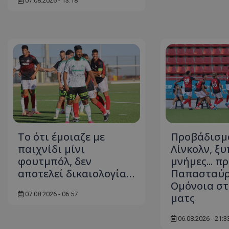
07.08.2026 - 13:18
Το ότι έμοιαζε με
Προβάδισμα
παιχνίδι μίνι
Λίνκολν, ξ
φουτμπόλ, δεν
μνήμες... π
αποτελεί δικαιολογία…
Παπασταύρ
Ομόνοια στ
07.08.2026 - 06:57
ματς
06.08.2026 - 21:3