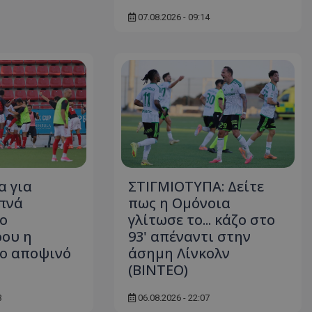
07.08.2026 - 09:14
 για
ΣΤΙΓΜΙΟΤΥΠΑ: Δείτε
υπνά
πως η Ομόνοια
ρο
γλίτωσε το... κάζο στο
ου η
93' απέναντι στην
ο αποψινό
άσημη Λίνκολν
(ΒΙΝΤΕΟ)
3
06.08.2026 - 22:07