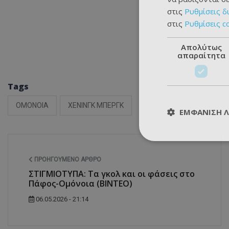
στις
Ρυθμίσεις δ
στις
Ρυθμίσεις c
Απολύτως
απαραίτητα
Tags
ΟΜΟΝΟΙΑ
ΧΕΝΙΝΓΚ ΜΠΕΡΓΚ
ΕΜΦΆΝΙΣΗ 
ΠΡΟΗΓΟΎΜΕΝΟ ΆΡΘΡΟ
ΣΤΙΓΜΙΟΤΥΠΑ: Τα γκολ και οι φάσεις στο
Πάφος-Ομόνοια (ΒΙΝΤΕΟ)
06.05.2026 - 21:14