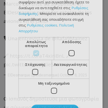
συμφέρον αντί για συγκατάθεση· έχετε το
Marcos Llorente da su opinión en
δικαίωμα να αντιταχθείτε στις
Ρυθμίσεις
ElDesmarque sobre las estelas de los
διαφήμισης
. Μπορείτε να ανακαλέσετε τη
συγκατάθεσή σας οποιαδήποτε στιγμή
aviones en el cielo.
στις
Ρυθμίσεις cookies
.
Πολιτική
Απορρήτου
🎙️ Una entrevista de
@Rafa9Mainez
Απολύτως
Απόδοσης
απαραίτητα
🔗
https://t.co/aT4xiriBnL
🔗
pic.twitter.com/jXie5Ixrav
Στόχευσης
Λειτουργικότητας
— ElDesmarque (@eldesmarque)
October 8, 2025
Μη ταξινομημένα
Ο Ισπανός δημοσίευσε μια φωτογραφία
με σύννεφα στον ουρανό με την