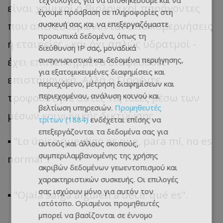
τεχνολογίες για να αποθηκεύουμε και να
είναι χημικοί ή βιολογικοί παράγοντες
έχουμε πρόσβαση σε πληροφορίες στη
συσκευή σας και να επεξεργαζόμαστε
που απελευθερώνονται από κυβερνήσεις
προσωπικά δεδομένα, όπως τη
ή εταιρείες - και όχι απλώς υδρατμοί -
διεύθυνση IP σας, μοναδικά
αναγνωριστικά και δεδομένα περιήγησης,
έχει επανειλημμένα διαψευσθεί
για εξατομικευμένες διαφημίσεις και
επιστημονικά. Αλλά ο Γιορέντε
περιεχόμενο, μέτρηση διαφημίσεων και
περιεχομένου, ανάλυση κοινού και
τροφοδότησε αυτές τις ιδέες μέσω των
βελτίωση υπηρεσιών.
Προμηθευτές
μέσων κοινωνικής δικτύωσης.
τρίτων (1884)
ενδέχεται επίσης να
επεξεργάζονται τα δεδομένα σας για
▪️ "Lo único que digo es que, para mí, no es
αυτούς και άλλους σκοπούς,
συμπεριλαμβανομένης της χρήσης
normal".
ακριβών δεδομένων γεωεντοπισμού και
χαρακτηριστικών συσκευής. Οι επιλογές
σας ισχύουν μόνο για αυτόν τον
▪️ "Ojalá salga alguien a decir qué es".
ιστότοπο. Ορισμένοι προμηθευτές
μπορεί να βασίζονται σε έννομο