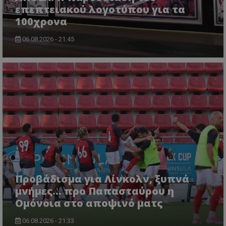
επεπτειακού λογοτύπου για τα
100χρονα
06.08.2026 - 21:45
Προβάδισμα για Λίνκολν, ξυπνά
μνήμες... προ Παπασταύρου η
Ομόνοια στο αποψινό ματς
06.08.2026 - 21:33