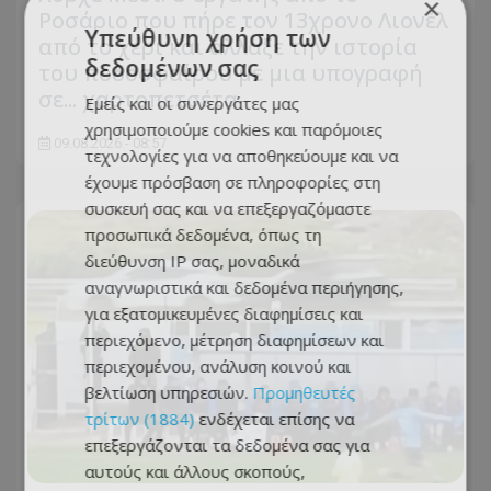
×
Ροσάριο που πήρε τον 13χρονο Λιονέλ
Υπεύθυνη χρήση των
από το χέρι και άλλαξε την ιστορία
δεδομένων σας
του ποδοσφαίρου με μια υπογραφή
σε... χαρτοπετσέτα
Εμείς και οι συνεργάτες μας
χρησιμοποιούμε cookies και παρόμοιες
09.08.2026 - 08:57
τεχνολογίες για να αποθηκεύουμε και να
έχουμε πρόσβαση σε πληροφορίες στη
συσκευή σας και να επεξεργαζόμαστε
προσωπικά δεδομένα, όπως τη
διεύθυνση IP σας, μοναδικά
αναγνωριστικά και δεδομένα περιήγησης,
για εξατομικευμένες διαφημίσεις και
περιεχόμενο, μέτρηση διαφημίσεων και
περιεχομένου, ανάλυση κοινού και
βελτίωση υπηρεσιών.
Προμηθευτές
τρίτων (1884)
ενδέχεται επίσης να
επεξεργάζονται τα δεδομένα σας για
αυτούς και άλλους σκοπούς,