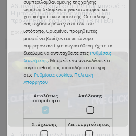
συμπεριλαμβανομένης της χρήσης
Αδιανόητο σκηνικό στην Ουρουγουάη:
ακριβών δεδομένων γεωεντοπισμού και
Η μπάλα βγήκε εκτός γηπέδου και
χαρακτηριστικών συσκευής. Οι επιλογές
προκλήθηκε τρακάρισμα! (BINTEO)
σας ισχύουν μόνο για αυτόν τον
ιστότοπο. Ορισμένοι προμηθευτές
09.08.2026 - 08:56
μπορεί να βασίζονται σε έννομο
συμφέρον αντί για συγκατάθεση· έχετε το
δικαίωμα να αντιταχθείτε στις
Ρυθμίσεις
διαφήμισης
. Μπορείτε να ανακαλέσετε τη
συγκατάθεσή σας οποιαδήποτε στιγμή
στις
Ρυθμίσεις cookies
.
Πολιτική
Απορρήτου
Απολύτως
Απόδοσης
απαραίτητα
Στόχευσης
Λειτουργικότητας
Ατύχημα για αλεξιπτωτιστή πριν τη