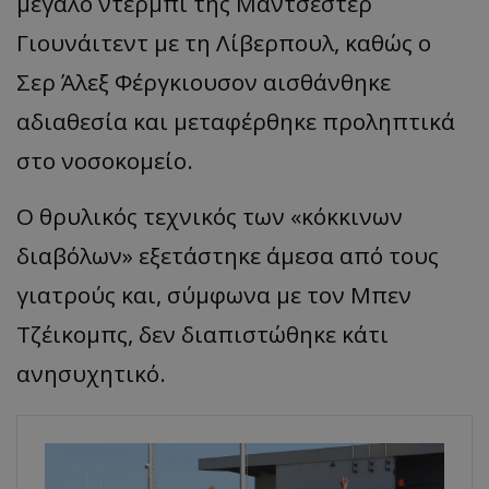
μεγάλο ντέρμπι της Μάντσεστερ
Γιουνάιτεντ με τη Λίβερπουλ, καθώς ο
Σερ
Άλεξ
Φέργκιουσον
αισθάνθηκε
αδιαθεσία και μεταφέρθηκε προληπτικά
στο νοσοκομείο.
Ο θρυλικός τεχνικός των
«
κόκκινων
διαβόλων
»
εξετάστηκε άμεσα από τους
γιατρούς και, σύμφωνα με τον Μπεν
Τζέικομπς
, δεν διαπιστώθηκε κάτι
ανησυχητικό.