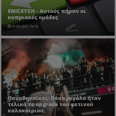
ΕΝΙΣΧΥΣΗ - Αυτούς πήραν οι
κυπριακές ομάδες
09.08.2026 - 14:59
Παναθηναϊκός: Πόσο μεγάλο ήταν
τελικά το upgrade του φετινού
καλοκαιριού;