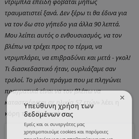
ντρίμπλα επειδή φοβάται μήπως
τραυματιστεί ξανά. Δεν ξέρω τι θα έδινα για
να τον δω στο γήπεδο για άλλα 90 λεπτά.
Μου λείπει αυτός ο ενθουσιασμός, να τον
βλέπω να τρέχει προς το τέρμα, να
ντριμπλάρει, να επιβραδύνει και μετά - γκολ!
Τι διασκεδαστικό ήταν, ουρλιάζαμε σαν
τρελοί. Το μόνο πράγμα που με πληγώνει
πραγματικά είναι να τον βλέπω να
×
καταστρέφεται σε ηλικία 57 ετών
» λέει η
Υπεύθυνη χρήση των
κόρη του, Βαλεντίνα.
δεδομένων σας
Εμείς και οι συνεργάτες μας
χρησιμοποιούμε cookies και παρόμοιες