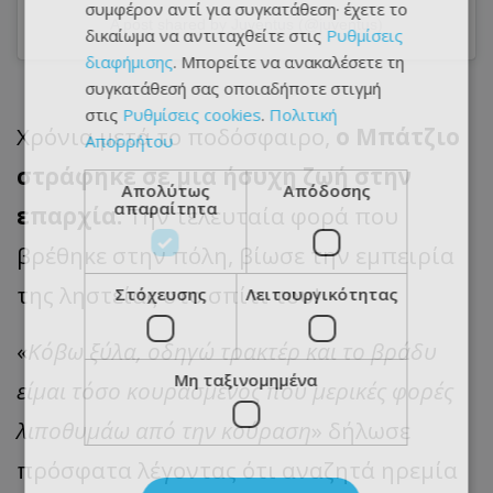
συμφέρον αντί για συγκατάθεση· έχετε το
A post shared by Juventus (@juventus)
δικαίωμα να αντιταχθείτε στις
Ρυθμίσεις
διαφήμισης
. Μπορείτε να ανακαλέσετε τη
συγκατάθεσή σας οποιαδήποτε στιγμή
στις
Ρυθμίσεις cookies
.
Πολιτική
Χρόνια μετά το ποδόσφαιρο,
ο Μπάτζιο
Απορρήτου
στράφηκε σε μια ήσυχη ζωή στην
Απολύτως
Απόδοσης
απαραίτητα
επαρχία.
Την τελευταία φορά που
βρέθηκε στην πόλη, βίωσε την εμπειρία
της ληστείας στο σπίτι του!
Στόχευσης
Λειτουργικότητας
«
Κόβω ξύλα, οδηγώ τρακτέρ και το βράδυ
Μη ταξινομημένα
είμαι τόσο κουρασμένος που μερικές φορές
λιποθυμάω από την κούραση
» δήλωσε
πρόσφατα λέγοντας ότι αναζητά ηρεμία