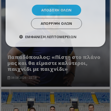
ΑΠΟΔΟΧΉ ΌΛΩΝ
ΑΠΌΡΡΙΨΗ ΌΛΩΝ
ΕΜΦΆΝΙΣΗ ΛΕΠΤΟΜΕΡΕΙΏΝ
Παπαδόπουλος: «Πίστη στο πλάνο
μας και θα είμαστε καλύτεροι,
παιχνίδι με παιχνίδι»
08.08.2026 - 22:18