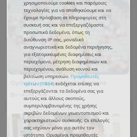
χρησιμοποιούμε cookies και παρόμοιες
τεχνολογίες για να αποθηκεύουμε και να
έχουμε πρόσβαση σε πληροφορίες στη
συσκευή σας και να επεξεργαζόμαστε
προσωπικά δεδομένα, όπως τη
διεύθυνση IP σας, μοναδικά
αναγνωριστικά και δεδομένα περιήγησης,
για εξατομικευμένες διαφημίσεις και
περιεχόμενο, μέτρηση διαφημίσεων και
περιεχομένου, ανάλυση κοινού και
βελτίωση υπηρεσιών.
Προμηθευτές
Ομόνοια για Jean-Kevin Duverne
τρίτων (1884)
ενδέχεται επίσης να
επεξεργάζονται τα δεδομένα σας για
07.08.2026 - 14:38
αυτούς και άλλους σκοπούς,
συμπεριλαμβανομένης της χρήσης
ακριβών δεδομένων γεωεντοπισμού και
χαρακτηριστικών συσκευής. Οι επιλογές
σας ισχύουν μόνο για αυτόν τον
ιστότοπο. Ορισμένοι προμηθευτές