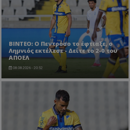
ΒΙΝΤΕΟ: Ο Πεντρόσο το έφτιαξε, ο
Λημνιός εκτέλεσε - Δείτε το 2-0 του
ΑΠΟΕΛ
08.08.2026 - 20:52