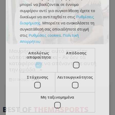
μπορεί να βασίζονται σε έννομο
συμφέρον αντί για συγκατάθεση· έχετε το
δικαίωμα να αντιταχθείτε στις
Ρυθμίσεις
διαφήμισης
. Μπορείτε να ανακαλέσετε τη
συγκατάθεσή σας οποιαδήποτε στιγμή
στις
Ρυθμίσεις cookies
.
Πολιτική
Απορρήτου
Μαυρής: «Ισχύει αυτό που είπε
Απολύτως
Απόδοσης
κάποτε ο Σαβέφσκι – Αν δεν τα
απαραίτητα
καταφέρουμε να απέναντι σε αυτή
την ομάδα…»
Στόχευσης
Λειτουργικότητας
07.08.2026 - 13:18
Μη ταξινομημένα
BEST OF
THEMASPORTS