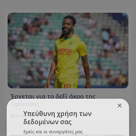
Έρχεται για το δεξί άκρο της
Ομόνοιας
×
Υπεύθυνη χρήση των
07.08.2026 - 20:08
δεδομένων σας
Εμείς και οι συνεργάτες μας