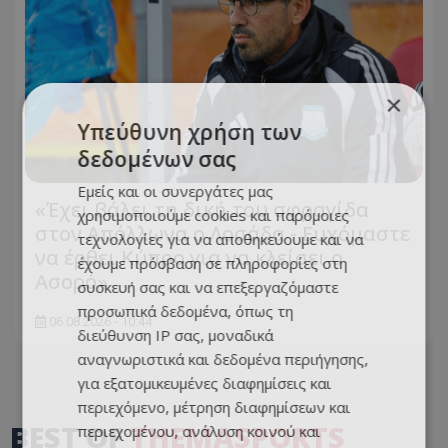
×
Υπεύθυνη χρήση των
δεδομένων σας
Εμείς και οι συνεργάτες μας
«Έχει βάλει τη δική του σφραγίδα
χρησιμοποιούμε cookies και παρόμοιες
στον Απόλλωνα ο Λοσάδα - Ευχόμαστε
τεχνολογίες για να αποθηκεύουμε και να
να έρθει Κύπρο για να κλείσει ο
έχουμε πρόσβαση σε πληροφορίες στη
Ασορό»
συσκευή σας και να επεξεργαζόμαστε
προσωπικά δεδομένα, όπως τη
06.08.2026 - 10:44
διεύθυνση IP σας, μοναδικά
αναγνωριστικά και δεδομένα περιήγησης,
για εξατομικευμένες διαφημίσεις και
περιεχόμενο, μέτρηση διαφημίσεων και
BEST OF
THEMASPORTS
περιεχομένου, ανάλυση κοινού και