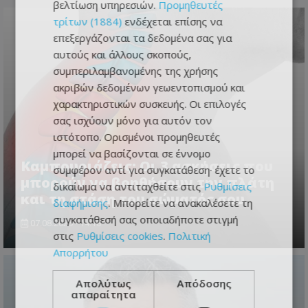
βελτίωση υπηρεσιών.
Προμηθευτές
τρίτων (1884)
ενδέχεται επίσης να
επεξεργάζονται τα δεδομένα σας για
αυτούς και άλλους σκοπούς,
συμπεριλαμβανομένης της χρήσης
ακριβών δεδομένων γεωεντοπισμού και
χαρακτηριστικών συσκευής. Οι επιλογές
σας ισχύουν μόνο για αυτόν τον
ιστότοπο. Ορισμένοι προμηθευτές
μπορεί να βασίζονται σε έννομο
Καμπουριάζεις; Οι 3 ασκήσεις που
συμφέρον αντί για συγκατάθεση· έχετε το
μπορούν να βοηθήσουν την πλάτη
δικαίωμα να αντιταχθείτε στις
Ρυθμίσεις
και τη στάση του σώματός σου
διαφήμισης
. Μπορείτε να ανακαλέσετε τη
συγκατάθεσή σας οποιαδήποτε στιγμή
07.08.2026 - 14:18
στις
Ρυθμίσεις cookies
.
Πολιτική
Απορρήτου
Απολύτως
Απόδοσης
απαραίτητα