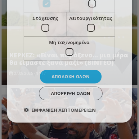
Στόχευσης
Λειτουργικότητας
Μη ταξινομημένα
ΚΕΡΚΕΖ: «Είναι παράξενο… μια μέρα
θα είμαστε ξανά μαζί» (BINTEO)
07.08.2026 - 14:17
ΑΠΟΔΟΧΉ ΌΛΩΝ
ΑΠΌΡΡΙΨΗ ΌΛΩΝ
ΕΜΦΆΝΙΣΗ ΛΕΠΤΟΜΕΡΕΙΏΝ