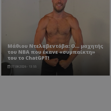
Μάθιου Ντελαβεντόβα: Ο… μαχητής
του NBA που έκανε «συμπαίκτη»
του το ChatGPT!
07.08.2026 - 13:55