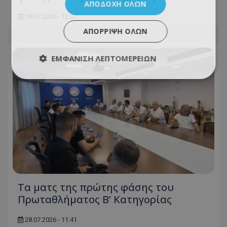
ΑΠΟΔΟΧΉ ΌΛΩΝ
28.07.2026 - 12:21
ΑΠΌΡΡΙΨΗ ΌΛΩΝ
ΕΜΦΆΝΙΣΗ ΛΕΠΤΟΜΕΡΕΙΏΝ
Τα ματς της πρώτης φάσης του
Πρωταθλήματος Β’ Κατηγορίας
28.07.2026 - 11:41