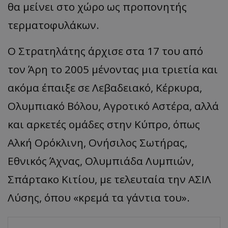
θα μείνει στο χώρο ως προπονητής
τερματοφυλάκων.
Ο
Στρ
α
τηλάτης
άρχισε στα 17 του από
τον Άρη το 2005 μένοντας μια τριετία και
ακόμα έπαιξε σε Λεβαδειακό, Κέρκυρα,
Ολυμπιακό Βόλου, Αγροτικό Αστέρα, αλλά
και αρκετές ομάδες στην Κύπρο, όπως
Αλκή
Ορόκλινη
,
Ονήσιλος
Σωτήρας,
Εθνικός Άχνας, Ολυμπιάδα
Λυμπιών
,
Σπ
άρτ
α
κο
Κιτίου, με τελευταία την ΑΣΙΛ
Λύσης
, όπου
«
κρεμά
τα γάντια
του
».