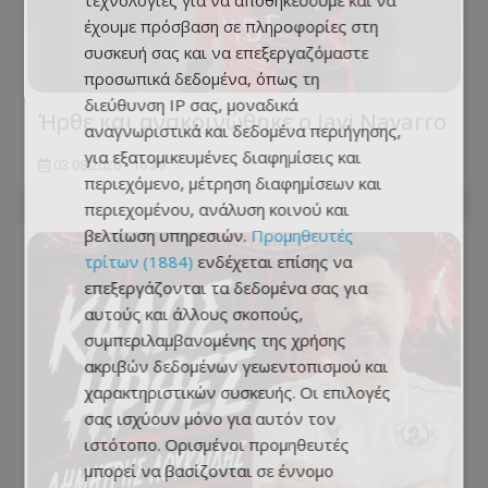
τεχνολογίες για να αποθηκεύουμε και να
έχουμε πρόσβαση σε πληροφορίες στη
συσκευή σας και να επεξεργαζόμαστε
προσωπικά δεδομένα, όπως τη
διεύθυνση IP σας, μοναδικά
Ήρθε και ανακοινώθηκε ο Javi Navarro
αναγνωριστικά και δεδομένα περιήγησης,
για εξατομικευμένες διαφημίσεις και
03.08.2026 - 16:29
περιεχόμενο, μέτρηση διαφημίσεων και
περιεχομένου, ανάλυση κοινού και
βελτίωση υπηρεσιών.
Προμηθευτές
τρίτων (1884)
ενδέχεται επίσης να
επεξεργάζονται τα δεδομένα σας για
αυτούς και άλλους σκοπούς,
συμπεριλαμβανομένης της χρήσης
ακριβών δεδομένων γεωεντοπισμού και
χαρακτηριστικών συσκευής. Οι επιλογές
σας ισχύουν μόνο για αυτόν τον
ιστότοπο. Ορισμένοι προμηθευτές
μπορεί να βασίζονται σε έννομο