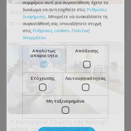
συμφέρον αντί για συγκατάθεση· έχετε το
δικαίωμα να αντιταχθείτε στις
Ρυθμίσεις
Ανακοίνωσε Λουκαΐδη
διαφήμισης
. Μπορείτε να ανακαλέσετε τη
συγκατάθεσή σας οποιαδήποτε στιγμή
28.07.2026 - 13:07
στις
Ρυθμίσεις cookies
.
Πολιτική
Απορρήτου
Απολύτως
Απόδοσης
απαραίτητα
Στόχευσης
Λειτουργικότητας
Μη ταξινομημένα
Γ’ Κατηγορία: Τα ματς της πρώτης
φάσης του Πρωταθλήματος