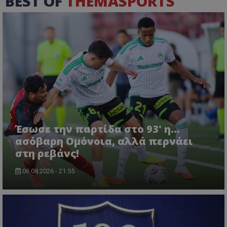
BEST OF
THEMASPORTS
Έσωσε την παρτίδα στο 93' η...
ασόβαρη Ομόνοια, αλλά περνάει
στη ρεβάνς!
06.08.2026 - 21:55