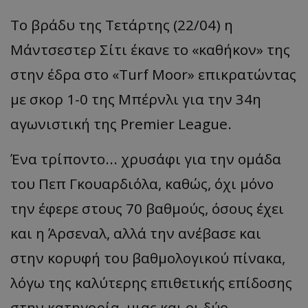
Το
β
ράδυ
της
Τετάρτης
(22/04) η
Μάντσεστερ
Σίτι
έκ
α
νε
το
«
κα
θήκον
»
της
στην
έδρ
α
στο
«Turf Moor»
επ
ικρ
α
τώντ
ας
με
σκορ
1-0 της
Μπέρνλι
για την 34η
αγωνιστική της
Premier
League
.
Ένα τρίποντο... χρυσάφι για την ομάδα
του
Πεπ
Γκουαρδιόλα
, καθώς, όχι μόνο
την έφερε στους 70 βαθμούς, όσους έχει
και η
Άρσεναλ
, αλλά την ανέβασε και
στην κορυφή του βαθμολογικού πίνακα,
λόγω της καλύτερης επιθετικής επίδοσης
στην κατηγορία, μιας και οι δύο