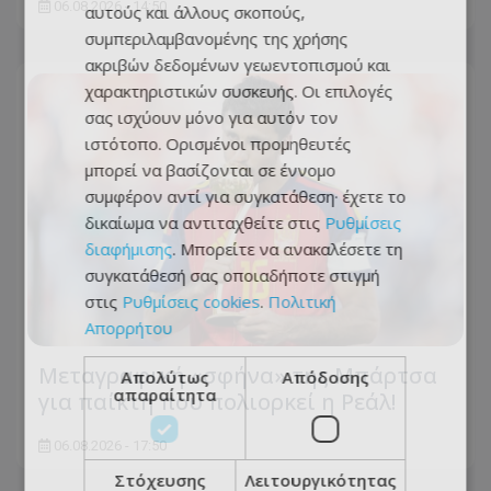
06.08.2026 - 14:50
αυτούς και άλλους σκοπούς,
συμπεριλαμβανομένης της χρήσης
ακριβών δεδομένων γεωεντοπισμού και
χαρακτηριστικών συσκευής. Οι επιλογές
σας ισχύουν μόνο για αυτόν τον
ιστότοπο. Ορισμένοι προμηθευτές
μπορεί να βασίζονται σε έννομο
συμφέρον αντί για συγκατάθεση· έχετε το
δικαίωμα να αντιταχθείτε στις
Ρυθμίσεις
διαφήμισης
. Μπορείτε να ανακαλέσετε τη
συγκατάθεσή σας οποιαδήποτε στιγμή
στις
Ρυθμίσεις cookies
.
Πολιτική
Απορρήτου
Μεταγραφική «σφήνα» της Μπάρτσα
Απολύτως
Απόδοσης
απαραίτητα
για παίκτη που πολιορκεί η Ρεάλ!
06.08.2026 - 17:50
Στόχευσης
Λειτουργικότητας