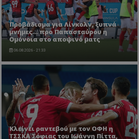
Προβάδισμα για Λίνκολν, ξυπνά
μνήμες... προ Παπασταύρου η
Ομόνοια στο αποψινό ματς
06.08.2026 - 21:33
Κλείνει ραντεβού με τον ΟΦΗ η
ΤΣΣΚΑ Σόφιας του Ιωάννη Πίττα,