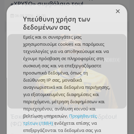
«ΧΡΥΣΟ» συμβόλαιο του!
×
06.08.2026 - 16:00
Υπεύθυνη χρήση των
δεδομένων σας
Εμείς και οι συνεργάτες μας
χρησιμοποιούμε cookies και παρόμοιες
τεχνολογίες για να αποθηκεύουμε και να
έχουμε πρόσβαση σε πληροφορίες στη
συσκευή σας και να επεξεργαζόμαστε
προσωπικά δεδομένα, όπως τη
διεύθυνση IP σας, μοναδικά
αναγνωριστικά και δεδομένα περιήγησης,
για εξατομικευμένες διαφημίσεις και
περιεχόμενο, μέτρηση διαφημίσεων και
περιεχομένου, ανάλυση κοινού και
Έσκασε φιρμάνι για Στέλιο Ανδρέου!
βελτίωση υπηρεσιών.
Προμηθευτές
(ΦΩΤΟΓΡΑΦΙΕΣ)
τρίτων (1884)
ενδέχεται επίσης να
επεξεργάζονται τα δεδομένα σας για