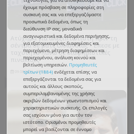
έχουμε πρόσβαση σε πληροφορίες στη
συσκευή σας και να επεξεργαζόμαστε
προσωπικά δεδομένα, όπως τη
διεύθυνση IP σας, μοναδικά
αναγνωριστικά και δεδομένα περιήγησης,
Ατύχημα για αλεξιπτωτιστή πριν τη
για εξατομικευμένες διαφημίσεις και
σέντρα σε ματς Ολλανδίας - Έπεσε με
περιεχόμενο, μέτρηση διαφημίσεων και
ταχύτητα πάνω σε διαφημιστικές
περιεχομένου, ανάλυση κοινού και
πινακίδες
βελτίωση υπηρεσιών.
Προμηθευτές
τρίτων (1884)
ενδέχεται επίσης να
09.08.2026 - 08:23
επεξεργάζονται τα δεδομένα σας για
αυτούς και άλλους σκοπούς,
συμπεριλαμβανομένης της χρήσης
ακριβών δεδομένων γεωεντοπισμού και
χαρακτηριστικών συσκευής. Οι επιλογές
σας ισχύουν μόνο για αυτόν τον
ιστότοπο. Ορισμένοι προμηθευτές
μπορεί να βασίζονται σε έννομο