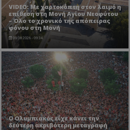
VIDEO: Με χαρτοκόπτη στον λαιμό η
επίθεση στη Μονή Αγίου Νεοφύτου
– Όλο το χρονικό της απόπειρας
φόνου στη Μονή
09.08.2026 - 09:34
Ο Ολυμπιακός είχε κάνει την
δεύτερη ακριβότερη μεταγραφή