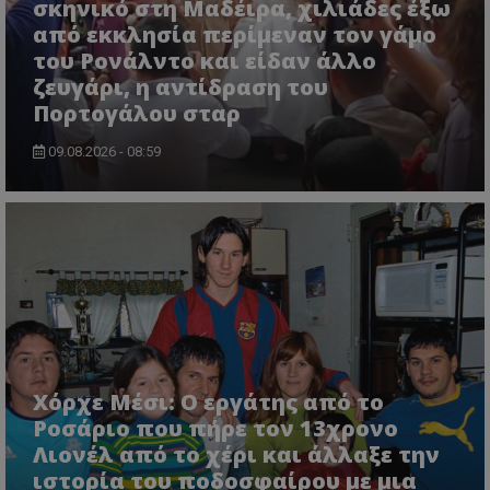
σκηνικό στη Μαδέιρα, χιλιάδες έξω
από εκκλησία περίμεναν τον γάμο
του Ρονάλντο και είδαν άλλο
ζευγάρι, η αντίδραση του
Πορτογάλου σταρ
09.08.2026 - 08:59
Χόρχε Μέσι: Ο εργάτης από το
Ροσάριο που πήρε τον 13χρονο
Λιονέλ από το χέρι και άλλαξε την
ιστορία του ποδοσφαίρου με μια