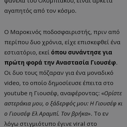
φανέλα του Ολυμπιακού, είναι αρκετά
αγαπητός από τον κόσμο.
Ο Μαροκινός ποδοσφαιριστής, πριν από
περίπου δυο χρόνια, είχε επισκεφθεί ένα
εστιατόριο, εκεί
όπου συνάντησε για
πρώτη φορά την Αναστασία Γιουσέφ
.
Οι δυο τους πόζαραν για ένα μοναδικό
video, το οποίο δημοσίευσε έπειτα στο
youtube η Γιουσέφ, αναφέροντας: «
Ορίστε
αστεράκια μου, ο ξάδερφός μου: Η Γιουσέφ κι
ο Γιουσέφ Ελ Αραμπί. Τον βρήκα
». Το εν
λόγω στιγμιότυπο έγινε viral στο