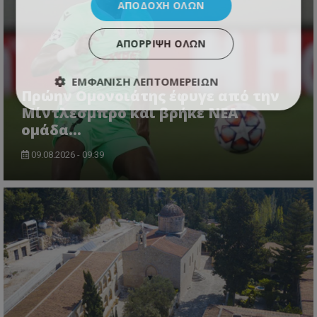
ΑΠΟΔΟΧΉ ΌΛΩΝ
ΑΠΌΡΡΙΨΗ ΌΛΩΝ
ΕΜΦΆΝΙΣΗ ΛΕΠΤΟΜΕΡΕΙΏΝ
Πρώην Ομονοιάτης έφυγε από την
Μίντλεσμπρο και βρήκε ΝΕΑ
ομάδα...
09.08.2026 - 09:39