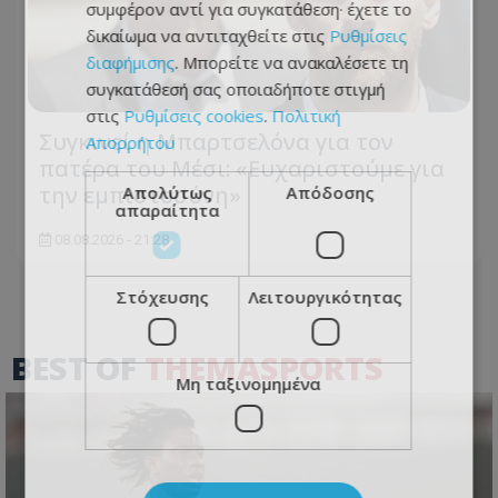
συμφέρον αντί για συγκατάθεση· έχετε το
δικαίωμα να αντιταχθείτε στις
Ρυθμίσεις
διαφήμισης
. Μπορείτε να ανακαλέσετε τη
συγκατάθεσή σας οποιαδήποτε στιγμή
στις
Ρυθμίσεις cookies
.
Πολιτική
Συγκινεί η Μπαρτσελόνα για τον
Απορρήτου
πατέρα του Μέσι: «Ευχαριστούμε για
την εμπιστοσύνη»
Απολύτως
Απόδοσης
απαραίτητα
08.08.2026 - 21:28
Στόχευσης
Λειτουργικότητας
BEST OF
THEMASPORTS
Μη ταξινομημένα