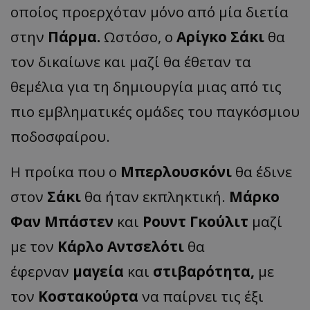
οποίος προερχόταν μόνο από μία διετία
στην
Πάρμα.
Ωστόσο, ο
Αρίγκο Σάκι
θα
τον δικαίωνε και μαζί θα έθεταν τα
θεμέλια για τη δημιουργία μιας από τις
πιο εμβληματικές ομάδες του παγκόσμιου
ποδοσφαίρου.
Η προίκα που ο
Μπερλουσκόνι
θα έδινε
στον
Σάκι
θα ήταν εκπληκτική.
Μάρκο
Φαν Μπάστεν
και
Ρουντ Γκούλιτ
μαζί
με τον
Κάρλο Αντσελότι
θα
έφερναν
μαγεία
και
στιβαρότητα,
με
τον
Κοστακούρτα
να παίρνει τις έξι