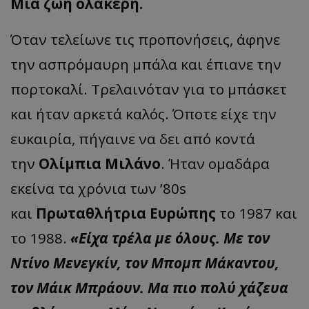
Μία ζωή ολάκερη.
Όταν τελείωνε τις προπονήσεις, άφηνε
την ασπρόμαυρη μπάλα και έπιανε την
πορτοκαλί. Τρελαινόταν για το μπάσκετ
και ήταν αρκετά καλός. Όποτε είχε την
ευκαιρία, πήγαινε να δει από κοντά
την
Ολίμπια Μιλάνο
. Ήταν ομαδάρα
εκείνα τα χρόνια των ’80s
και
Πρωταθλήτρια Ευρώπης
το 1987 και
το 1988.
«Είχα τρέλα με όλους. Με τον
Ντίνο Μενεγκίν, τον Μπομπ Μάκαντου,
τον Μάικ Μπράουν. Μα πιο πολύ χάζευα