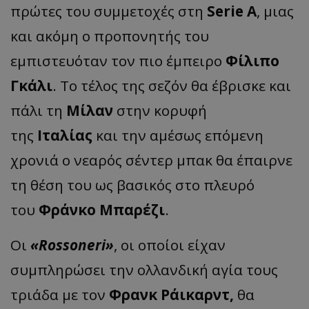
πρώτες του συμμετοχές στη
Serie A
, μιας
και ακόμη ο προπονητής του
εμπιστευόταν τον πιο έμπειρο
Φίλιπο
Γκάλι
. Το τέλος της σεζόν θα έβρισκε και
πάλι τη
Μίλαν
στην κορυφή
της
Ιταλίας
και την αμέσως επόμενη
χρονιά ο νεαρός σέντερ μπακ θα έπαιρνε
τη θέση του ως βασικός στο πλευρό
του
Φράνκο Μπαρέζι
.
Οι
«Rossoneri»
, οι οποίοι είχαν
συμπληρώσει την ολλανδική αγία τους
τριάδα με τον
Φρανκ Ράικαρντ,
θα