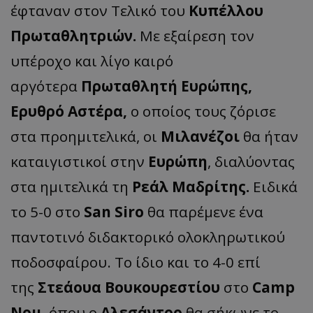
έφταναν στον Τελικό του
Κυπέλλου
Πρωταθλητριών.
Με εξαίρεση τον
υπέροχο και λίγο καιρό
αργότερα
Πρωταθλητή Ευρώπης,
Ερυθρό Αστέρα,
ο οποίος τους ζόρισε
στα προημιτελικά, οι
Μιλανέζοι
θα ήταν
καταιγιστικοί στην
Ευρώπη
, διαλύοντας
στα ημιτελικά τη
Ρεάλ Μαδρίτης.
Ειδικά
το 5-0 στο
San Siro
θα παρέμενε ένα
παντοτινό διδακτορικό ολοκληρωτικού
ποδοσφαίρου. Το ίδιο και το 4-0 επί
της
Στεάουα Βουκουρεστίου
στο
Camp
Nou,
όπου ο
Αλεσάντρο
θα σήκωνε το