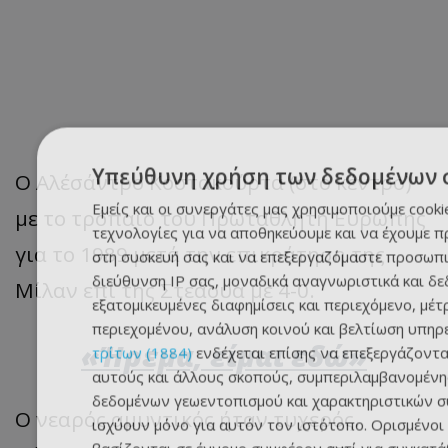
Υπεύθυνη χρήση των δεδομένων 
Ο Αλέσάντρο Κοστακούρτα (στο κέντρο)
Εμείς και οι συνεργάτες μας χρησιμοποιούμε cooki
με το τρόπαιο του Πρωταθλητή Ευρώπης
τεχνολογίες για να αποθηκεύουμε και να έχουμε 
για το 1989 μετά την επικράτηση της
στη συσκευή σας και να επεξεργαζόμαστε προσωπι
διεύθυνση IP σας, μοναδικά αναγνωριστικά και δε
Μίλαν επί της Στεάουα με 4-0.
εξατομικευμένες διαφημίσεις και περιεχόμενο, μέ
περιεχομένου, ανάλυση κοινού και βελτίωση υπηρ
«Ήρεμα, είμαι εδώ»
τρίτων (1884)
ενδέχεται επίσης να επεξεργάζοντα
αυτούς και άλλους σκοπούς, συμπεριλαμβανομένη
δεδομένων γεωεντοπισμού και χαρακτηριστικών συ
Ο νεαρός αμυντικός ήταν τυχερός.
ισχύουν μόνο για αυτόν τον ιστότοπο. Ορισμένοι