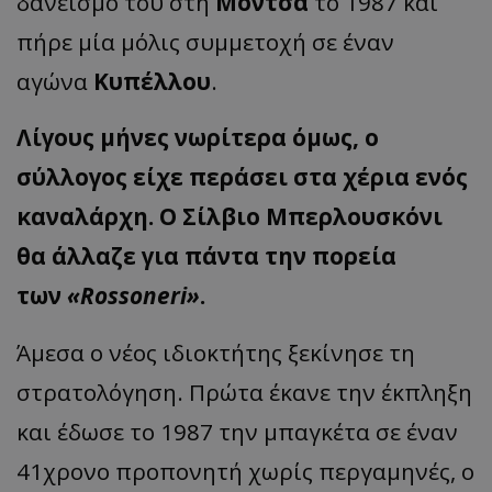
δανεισμό του στη
Μόντσα
το 1987 και
πήρε μία μόλις συμμετοχή σε έναν
αγώνα
Κυπέλλου
.
Λίγους μήνες νωρίτερα όμως, ο
σύλλογος είχε περάσει στα χέρια ενός
καναλάρχη. Ο Σίλβιο Μπερλουσκόνι
θα άλλαζε για πάντα την πορεία
των
«Rossoneri»
.
Άμεσα ο νέος ιδιοκτήτης ξεκίνησε τη
στρατολόγηση. Πρώτα έκανε την έκπληξη
και έδωσε το 1987 την μπαγκέτα σε έναν
41χρονο προπονητή χωρίς περγαμηνές, ο