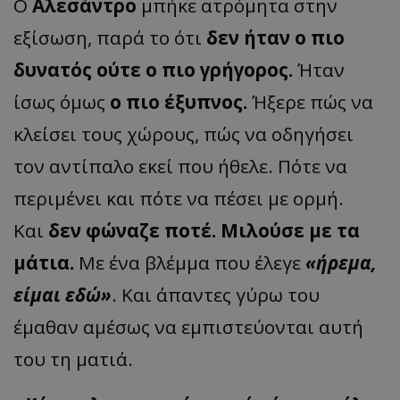
Ο
Αλεσάντρο
μπήκε ατρόμητα στην
εξίσωση, παρά το ότι
δεν ήταν ο πιο
δυνατός ούτε ο πιο γρήγορος.
Ήταν
ίσως όμως
ο πιο έξυπνος.
Ήξερε πώς να
κλείσει τους χώρους, πώς να οδηγήσει
τον αντίπαλο εκεί που ήθελε. Πότε να
περιμένει και πότε να πέσει με ορμή.
Και
δεν φώναζε ποτέ. Μιλούσε με τα
μάτια.
Με ένα βλέμμα που έλεγε
«ήρεμα,
είμαι εδώ»
. Και άπαντες γύρω του
έμαθαν αμέσως να εμπιστεύονται αυτή
του τη ματιά.