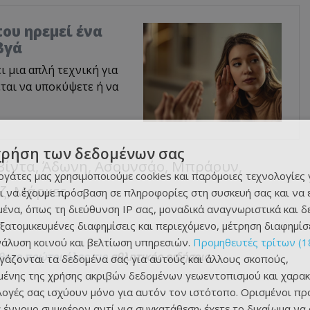
ου ηρεμεί ένα
βγά
 μια απλή τεχνική για
εται να υποκύψετε ή να
χρήση των δεδομένων σας
βίντα, Άδωνη, Ασουνσάο, Μπράουν,
εργάτες μας χρησιμοποιούμε cookies και παρόμοιες τεχνολογίες 
ζ, Μάρκες.
ι να έχουμε πρόσβαση σε πληροφορίες στη συσκευή σας και να
ένα, όπως τη διεύθυνση IP σας, μοναδικά αναγνωριστικά και 
εξατομικευμένες διαφημίσεις και περιεχόμενο, μέτρηση διαφημίσ
νάλυση κοινού και βελτίωση υπηρεσιών.
Προμηθευτές τρίτων (1
θετε πρώτοι όλες τις
αθλητικές ειδήσεις
ργάζονται τα δεδομένα σας για αυτούς και άλλους σκοπούς,
ένης της χρήσης ακριβών δεδομένων γεωεντοπισμού και χαρακ
ιλογές σας ισχύουν μόνο για αυτόν τον ιστότοπο. Ορισμένοι πρ
 έννομο συμφέρον αντί για συγκατάθεση· έχετε το δικαίωμα να