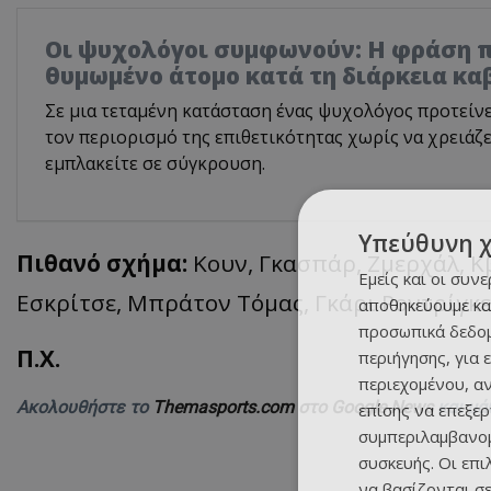
Οι ψυχολόγοι συμφωνούν: Η φράση π
θυμωμένο άτομο κατά τη διάρκεια κα
Σε μια τεταμένη κατάσταση ένας ψυχολόγος προτείνει
τον περιορισμό της επιθετικότητας χωρίς να χρειάζ
εμπλακείτε σε σύγκρουση.
Υπεύθυνη 
Πιθανό σχήμα:
Κουν, Γκασπάρ, Ζμερχάλ, Κ
Εμείς και οι συν
Εσκρίτσε, Μπράτον Τόμας, Γκάρι Ροντρίγκε
αποθηκεύουμε κα
προσωπικά δεδομ
Π.Χ.
περιήγησης, για 
περιεχομένου, α
Ακολουθήστε το
Themasports.com στο Google News
και μά
επίσης να επεξε
συμπεριλαμβανομ
συσκευής. Οι επ
να βασίζονται σε