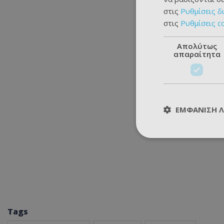
στις
Ρυθμίσεις δ
στις
Ρυθμίσεις c
Απολύτως
απαραίτητα
ΕΜΦΆΝΙΣΗ 
Tags