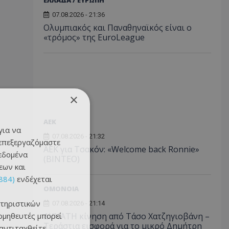
ΕΛΛΑΔΑ / ΕΥΡΩΠΗ
07.08.2026 - 21:36
Ολυμπιακός και Παναθηναϊκός είναι ο
«τρόμος» της EuroLeague
×
ΑEK
για να
07.08.2026 - 21:32
 επεξεργαζόμαστε
ΑΕΚ για Τσακόν: «Welcome back Ronnie»
δεδομένα
(ΒΙΝΤΕΟ)
εων και
884)
ενδέχεται
ΟΜΟΝΟΙΑ
τηριστικών
07.08.2026 - 21:14
ομηθευτές μπορεί
ΔΥΝΑΤΗ κίνηση από Τάσο Χατζηγιοβάνη –
Τεράστια εισφορά για το μικρό Δημήτρη
 αντιταχθείτε