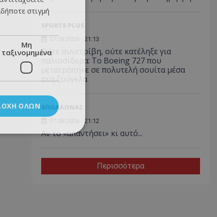
αδήποτε στιγμή
SPORTS PLUS
07.08.2026 - 21:13
Μη
Ούτε συνετρίβη, ούτε κατέληξε για
ταξινομημένα
παλιοσίδερα: Το Boeing 727 που
μετατράπηκε σε πολυτελή σουίτα μέσα
στη ζούγκλα
ΔΟΧΉ ΌΛΩΝ
ΑΠΟΛΛΩΝΑΣ
07.08.2026 - 21:12
Αν το «απαντήσει» κι αυτό...
Περισσότερα