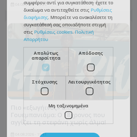
συμφέρον αντί για συγκατάθεση· έχετε το
04.08.2026 - 19:31
δικαίωμα να αντιταχθείτε στις
Ρυθμίσεις
διαφήμισης
. Μπορείτε να ανακαλέσετε τη
συγκατάθεσή σας οποιαδήποτε στιγμή
στις
Ρυθμίσεις cookies
.
Πολιτική
Απορρήτου
Απολύτως
Απόδοσης
απαραίτητα
Στόχευσης
Λειτουργικότητας
Μη ταξινομημένα
Πιο «εξωγήινος» από τον
Γουεμπανιάμα: Ο 18χρονος που
αγγίζει τη στεφάνη χωρίς άλμα!
04.08.2026 - 15:41