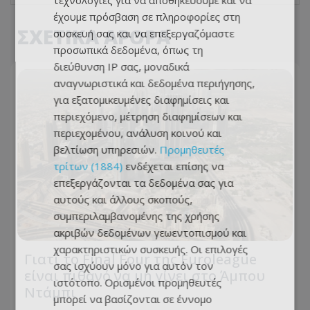
τεχνολογίες για να αποθηκεύουμε και να
έχουμε πρόσβαση σε πληροφορίες στη
ΣΧΕΤΙΚΑ ΑΡΘΡΑ
συσκευή σας και να επεξεργαζόμαστε
προσωπικά δεδομένα, όπως τη
διεύθυνση IP σας, μοναδικά
αναγνωριστικά και δεδομένα περιήγησης,
για εξατομικευμένες διαφημίσεις και
περιεχόμενο, μέτρηση διαφημίσεων και
περιεχομένου, ανάλυση κοινού και
βελτίωση υπηρεσιών.
Προμηθευτές
τρίτων (1884)
ενδέχεται επίσης να
επεξεργάζονται τα δεδομένα σας για
αυτούς και άλλους σκοπούς,
συμπεριλαμβανομένης της χρήσης
ακριβών δεδομένων γεωεντοπισμού και
χαρακτηριστικών συσκευής. Οι επιλογές
Γιατί το Final Four της Euroleague
σας ισχύουν μόνο για αυτόν τον
είναι πιθανό να μη γίνει στο Άμπου
ιστότοπο. Ορισμένοι προμηθευτές
Ντάμπι
μπορεί να βασίζονται σε έννομο