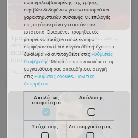
συμπεριλαμβανομένης της χρήσης
ακριβών δεδομένων γεωεντοπισμού και
χαρακτηριστικών συσκευής. Οι επιλογές
σας ισχύουν μόνο για αυτόν τον
ιστότοπο. Ορισμένοι προμηθευτές
Τρομερές αλλαγές στη Γιουνάιτεντ,
μπορεί να βασίζονται σε έννομο
νέο σύστημα, γλιτώνει πολλά
συμφέρον αντί για συγκατάθεση· έχετε το
εκατομμύρια και δίνει αύξηση σε
δικαίωμα να αντιταχθείτε στις
Ρυθμίσεις
όσους το αξίζουν!
διαφήμισης
. Μπορείτε να ανακαλέσετε τη
συγκατάθεσή σας οποιαδήποτε στιγμή
06.08.2026 - 23:27
στις
Ρυθμίσεις cookies
.
Πολιτική
Απορρήτου
Απολύτως
Απόδοσης
απαραίτητα
Στόχευσης
Λειτουργικότητας