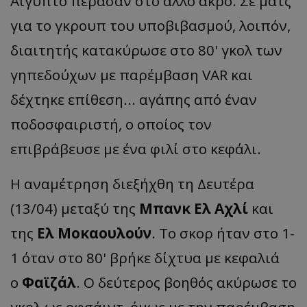
Αίγυπτο πέρασαν στο άλλο άκρο. Σε ματς
για το γκρουπ του υποβιβασμού, λοιπόν,
διαιτητής κατακύρωσε στο 80' γκολ των
γηπεδούχων με παρέμβαση VAR και
δέχτηκε επίθεση... αγάπης από έναν
ποδοσφαιριστή, ο οποίος τον
επιβράβευσε με ένα φιλί στο κεφάλι.
Η αναμέτρηση διεξήχθη τη Δευτέρα
(13/04) μεταξύ της
Μπανκ Ελ Αχλί
και
της
Ελ Μοκαουλούν
. Το σκορ ήταν στο 1-
1 όταν στο 80' βρήκε δίχτυα με κεφαλιά
ο
Φαϊζάλ
. Ο δεύτερος βοηθός ακύρωσε το