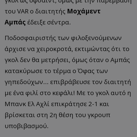
γκολ ως οφσάιντ, όμως με την παρέμβαση
του VAR ο διαιτητής
Μοχάμεντ
Αμπάς
έδειξε σέντρα.
Ποδοσφαιριστής των φιλοξενούμενων
άρχισε να χειροκροτά, εκτιμώντας ότι το
γκολ δεν θα μετρήσει, όμως όταν ο Αμπάς
κατακύρωσε το τέρμα ο Όφας των
γηπεδούχων... επιβράβευσε τον διαιτητή
με ένα φιλί στο κεφάλι! Με το γκολ αυτό η
Μπανκ Ελ Αχλί επικράτησε 2-1 και
βρίσκεται στη 2η θέση του γκρουπ
υποβιβασμού.