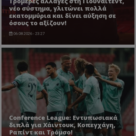
Τρομερές αλλαγές στη Γιουνάιτεντ,
νέο σύστημα, γλιτώνει πολλά
εκατομμύρια και δίνει αύξηση σε
όσους το αξίζουν!
06.08.2026 - 23:27
Conference League: Εντυπωσιακά
διπλά για Χάιντουκ, Κοπεγχάγη,
Ραπίντ και Τρόμσο!