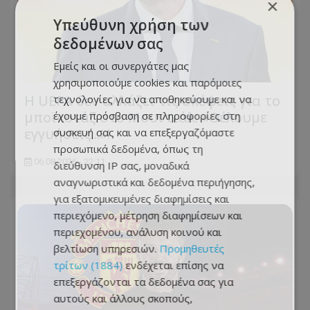
×
Υπεύθυνη χρήση των
δεδομένων σας
Εμείς και οι συνεργάτες μας
χρησιμοποιούμε cookies και παρόμοιες
Η UEFA δεν αλλάζει τις σκέψεις για το
τεχνολογίες για να αποθηκεύουμε και να
μποϊκοτάζ στο Μουντιάλ: «Θέλουμε
έχουμε πρόσβαση σε πληροφορίες στη
εγγυήσεις...»!
συσκευή σας και να επεξεργαζόμαστε
προσωπικά δεδομένα, όπως τη
06.08.2026 - 22:11
διεύθυνση IP σας, μοναδικά
αναγνωριστικά και δεδομένα περιήγησης,
για εξατομικευμένες διαφημίσεις και
περιεχόμενο, μέτρηση διαφημίσεων και
περιεχομένου, ανάλυση κοινού και
βελτίωση υπηρεσιών.
Προμηθευτές
τρίτων (1884)
ενδέχεται επίσης να
επεξεργάζονται τα δεδομένα σας για
αυτούς και άλλους σκοπούς,