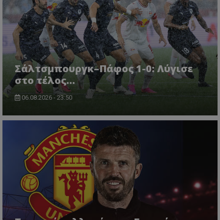
Σάλτσμπουργκ–Πάφος 1-0: Λύγισε
στο τέλος...
06.08.2026 - 23:50