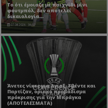
Το ότι έμοιαζε με παιχνίδι μίνι
φουτμπόλ, δεν αποτελεί
δικαιολογία…
07.08.2026 - 06:57
Άνετες νίκες για Άγιαξ, Τβέντε και
Παρτίζαν, οριακό προβάδισμα
πρόκρισης για την Μπράγκα
(ΑΠΟΤΕΛΕΣΜΑΤΑ)