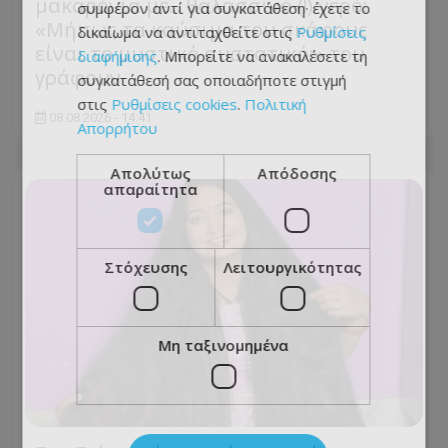
μακαρόνια με... θαλασσινό (!) νερό:
συμφέρον αντί για συγκατάθεση· έχετε το
«Μήπως τα καύσιμα του σκάφους
δικαίωμα να αντιταχθείτε στις
Ρυθμίσεις
είναι το μυστικό συστατικό;» του
διαφήμισης
. Μπορείτε να ανακαλέσετε τη
γράφουν
συγκατάθεσή σας οποιαδήποτε στιγμή
στις
Ρυθμίσεις cookies
.
Πολιτική
08.08.2026 - 14:41
Απορρήτου
Απολύτως
Απόδοσης
απαραίτητα
Στόχευσης
Λειτουργικότητας
Μη ταξινομημένα