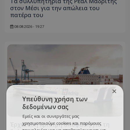
Τα συλλυπητήρια της Ρεάλ Μαδρίτης
στον Μέσι για την απώλεια του
πατέρα του
08.08.2026 - 19:27
×
Υπεύθυνη χρήση των
δεδομένων σας
Εμείς και οι συνεργάτες μας
χρησιμοποιούμε cookies και παρόμοιες
Έρχεται η κρίσιμη απόφαση για τη