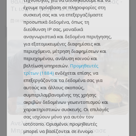
τεχνολογίες για να αποθηκεύουμε και να
θαλάσσια σύνδεση Κύπρου-Ελλάδας -
έχουμε πρόσβαση σε πληροφορίες στη
Τι ισχύει μέχρι το 2027
συσκευή σας και να επεξεργαζόμαστε
08.08.2026 - 15:35
προσωπικά δεδομένα, όπως τη
διεύθυνση IP σας, μοναδικά
αναγνωριστικά και δεδομένα περιήγησης,
για εξατομικευμένες διαφημίσεις και
περιεχόμενο, μέτρηση διαφημίσεων και
περιεχομένου, ανάλυση κοινού και
βελτίωση υπηρεσιών.
Προμηθευτές
τρίτων (1884)
ενδέχεται επίσης να
επεξεργάζονται τα δεδομένα σας για
αυτούς και άλλους σκοπούς,
συμπεριλαμβανομένης της χρήσης
ακριβών δεδομένων γεωεντοπισμού και
χαρακτηριστικών συσκευής. Οι επιλογές
σας ισχύουν μόνο για αυτόν τον
Ανελέητο τρολάρισμα στον
ιστότοπο. Ορισμένοι προμηθευτές
Μπρούκλιν Μπέκαμ που έβρασε
μπορεί να βασίζονται σε έννομο