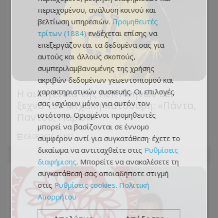
περιεχομένου, ανάλυση κοινού και
βελτίωση υπηρεσιών.
Προμηθευτές
τρίτων (1884)
ενδέχεται επίσης να
επεξεργάζονται τα δεδομένα σας για
αυτούς και άλλους σκοπούς,
συμπεριλαμβανομένης της χρήσης
ακριβών δεδομένων γεωεντοπισμού και
χαρακτηριστικών συσκευής. Οι επιλογές
Η οικογένεια της ΑΕΚ Αθηνών δεν
σας ισχύουν μόνο για αυτόν τον
ξεχνά τον Μιχάλη Κατσούρη: «Πάντα,
ιστότοπο. Ορισμένοι προμηθευτές
Παντού, Παρών»
μπορεί να βασίζονται σε έννομο
08.08.2026 - 11:32
συμφέρον αντί για συγκατάθεση· έχετε το
δικαίωμα να αντιταχθείτε στις
Ρυθμίσεις
διαφήμισης
. Μπορείτε να ανακαλέσετε τη
συγκατάθεσή σας οποιαδήποτε στιγμή
στις
Ρυθμίσεις cookies
.
Πολιτική
Απορρήτου