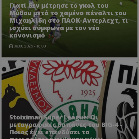
Γιατί δεν μέτρησε το γκολ του
Μύθου μετά το χαμένο πέναλτι του
Μιχαηλίδη στο ΠΑΟΚ-Αντερλεχτ, τι
ισχύει σύμφωνα με τον νέο
κανονισμό
08.08.2026 - 16:00
Stoiximan Super League: Οι
μεταγραφικές δαπάνες του BIG-4 -
Ποιος έχει επενδύσει τα