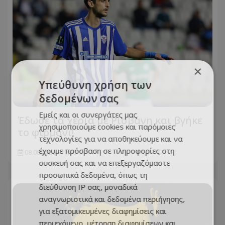
×
Υπεύθυνη χρήση των
δεδομένων σας
Εμείς και οι συνεργάτες μας
Έδωσε τα χέρια με Ρισβάνη και βγήκε
χρησιμοποιούμε cookies και παρόμοιες
το φιρμάνι!
τεχνολογίες για να αποθηκεύουμε και να
έχουμε πρόσβαση σε πληροφορίες στη
08.08.2026 - 11:50
συσκευή σας και να επεξεργαζόμαστε
προσωπικά δεδομένα, όπως τη
διεύθυνση IP σας, μοναδικά
αναγνωριστικά και δεδομένα περιήγησης,
για εξατομικευμένες διαφημίσεις και
περιεχόμενο, μέτρηση διαφημίσεων και