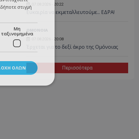
07.08.2026 - 20:22
αδήποτε στιγμή
Ευκαιρία να εκμεταλλευτούμε... ΕΔΡΑ!
Μη
ΟΜΟΝΟΙΑ
ταξινομημένα
07.08.2026 - 20:08
Έρχεται για το δεξί άκρο της Ομόνοιας
ΔΟΧΉ ΌΛΩΝ
Περισσότερα