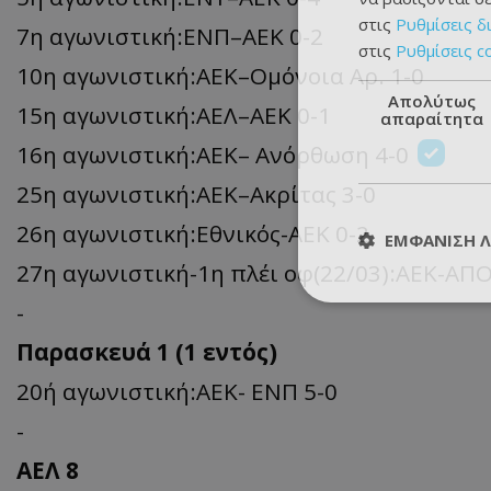
στις
Ρυθμίσεις δ
7η αγωνιστική:ΕΝΠ–ΑΕΚ 0-2
στις
Ρυθμίσεις c
10η αγωνιστική:ΑΕΚ–Ομόνοια Αρ. 1-0
Απολύτως
15η αγωνιστική:ΑΕΛ–ΑΕΚ 0-1
απαραίτητα
16η αγωνιστική:ΑΕΚ– Ανόρθωση 4-0
25η αγωνιστική:ΑΕΚ–Ακρίτας 3-0
26η αγωνιστική:Εθνικός-ΑΕΚ 0-2
ΕΜΦΆΝΙΣΗ 
27η αγωνιστική-1η πλέι οφ(22/03):ΑΕΚ-ΑΠΟΕ
-
Παρασκευά 1 (1 εντός)
20ή αγωνιστική:ΑΕΚ- ΕΝΠ 5-0
-
ΑΕΛ 8