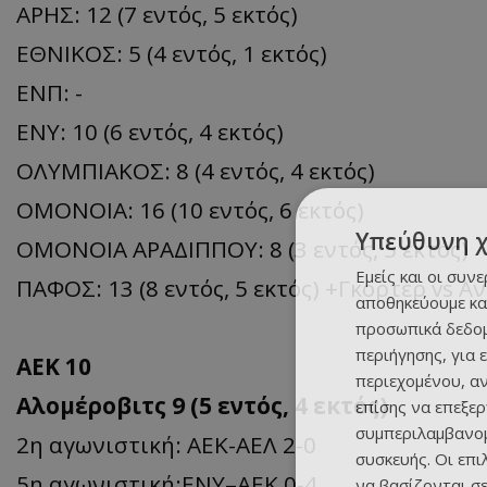
ΑΡΗΣ: 12 (7 εντός, 5 εκτός)
ΕΘΝΙΚΟΣ: 5 (4 εντός, 1 εκτός)
ΕΝΠ: -
ΕΝΥ: 10 (6 εντός, 4 εκτός)
ΟΛΥΜΠΙΑΚΟΣ: 8 (4 εντός, 4 εκτός)
ΟΜΟΝΟΙΑ: 16 (10 εντός, 6 εκτός)
Υπεύθυνη 
ΟΜΟΝΟΙΑ ΑΡΑΔΙΠΠΟΥ: 8 (3 εντός, 5 εκτός)
Εμείς και οι συν
ΠΑΦΟΣ: 13 (8 εντός, 5 εκτός) +Γκορτέρ vs 
αποθηκεύουμε κα
προσωπικά δεδομ
περιήγησης, για 
ΑΕΚ 10
περιεχομένου, α
Αλομέροβιτς 9 (5 εντός, 4 εκτός)
επίσης να επεξε
συμπεριλαμβανομ
2η αγωνιστική: ΑΕΚ-ΑΕΛ 2-0
συσκευής. Οι επ
5η αγωνιστική:ΕΝΥ–ΑΕΚ 0-4
να βασίζονται σε