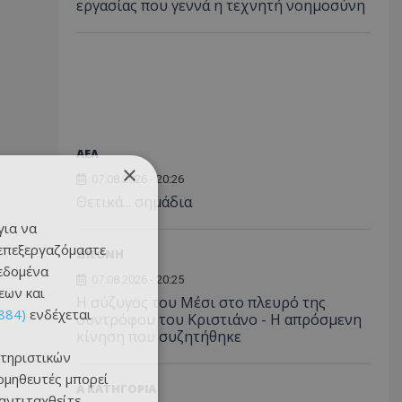
εργασίας που γεννά η τεχνητή νοημοσύνη
ΑΕΛ
×
07.08.2026 - 20:26
Θετικά... σημάδια
για να
 επεξεργαζόμαστε
ΔΙΕΘΝΗ
δεδομένα
07.08.2026 - 20:25
εων και
Η σύζυγος του Μέσι στο πλευρό της
884)
ενδέχεται
συντρόφου του Κριστιάνο - Η απρόσμενη
κίνηση που συζητήθηκε
τηριστικών
ομηθευτές μπορεί
Α ΚΑΤΗΓΟΡΙΑ
 αντιταχθείτε