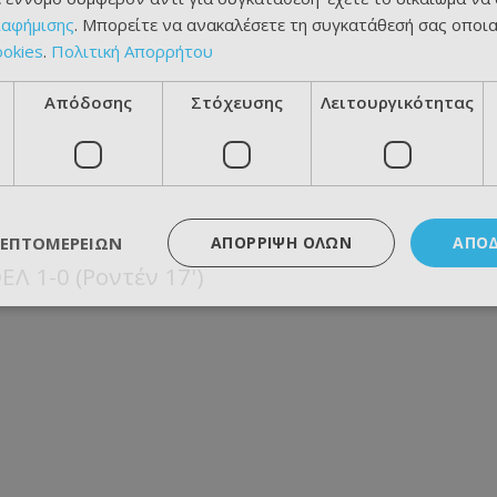
ιαφήμισης
. Μπορείτε να ανακαλέσετε τη συγκατάθεσή σας οποι
ookies
.
Πολιτική Απορρήτου
Απόδοσης
Στόχευσης
Λειτουργικότητας
ΛΕΠΤΟΜΕΡΕΙΏΝ
ΑΠΌΡΡΙΨΗ ΌΛΩΝ
ΑΠΟ
Λ 1-0 (Ροντέν 17')