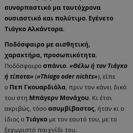
συναρπαστικό μα ταυτόχρονα
ουσιαστικό και πολύτιμο. Εγένετο
Τιάγκο Αλκάνταρα.
Ποδόσφαιρο με αισθητική,
χαρακτήρα, προσωπικότητα
.
Ποδόσφαιρο
σπάνιο
.
«Θέλω ή τον Τιάγκο
ή τίποτα»
(
«Thiago oder nichts»
), είπε
ο
Πεπ Γκουαρδιόλα
, πριν τον κάνει δικό
του στη
Μπάγερν
Μονάχου
. Κι έτσι
ακριβώς, τόσο
ασυμβίβαστος
, ήταν κι ο
ίδιος ο
Τιάγκο
με τον εαυτό του, με το
ξεχωριστό παιχνίδι του.