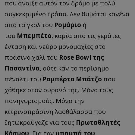
που άνοιξε αυτόν τον δρόμο με πολύ
συγκεκριμένο τρόπο. Δεν θυμάται κανένα
από τα γκολ του
Ρομάριο
ή
του
Μπεμπέτο
, καμία από τις γεμάτες
ένταση και νεύρο μονομαχίες στο
πράσινο χαλί του
Rose Bowl της
Πασαντίνα
, ούτε καν το περίφημο
πέναλτι του
Ρομπέρτο Μπάτζο
που
χάθηκε στον ουρανό της. Μόνο τους
πανηγυρισμούς. Μόνο την
κιτρινοπράσινη λαοθάλασσα που
ζητωκραύγαζε για τους
Πρωταθλητές
Κόσμου
. Για τον
μπαμπά του
.