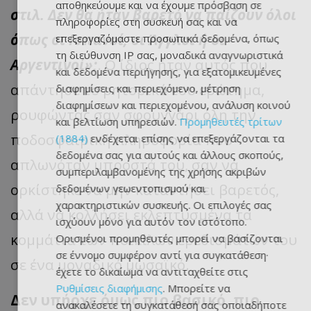
αποθηκεύουμε και να έχουμε πρόσβαση σε
στιλ. Δεν θα ήταν βαρετό να παίζουν όλοι
πληροφορίες στη συσκευή σας και να
όπως οι Ισπανοί, οι Άγγλοι ή οι
επεξεργαζόμαστε προσωπικά δεδομένα, όπως
τη διεύθυνση IP σας, μοναδικά αναγνωριστικά
Αργεντινοί»;
. Ο ίδιος ήταν αυτός που
και δεδομένα περιήγησης, για εξατομικευμένες
απάντησε το ρητορικό του ερώτημα,
διαφημίσεις και περιεχόμενο, μέτρηση
διαφημίσεων και περιεχομένου, ανάλυση κοινού
ρουφώντας σαν σφουγγάρι όλη την
και βελτίωση υπηρεσιών.
Προμηθευτές τρίτων
ποδοσφαιρική πληροφορία που
(1884)
ενδέχεται επίσης να επεξεργάζονται τα
δεδομένα σας για αυτούς και άλλους σκοπούς,
απλωνόταν μπροστά του, σαν να
συμπεριλαμβανομένης της χρήσης ακριβών
ορκίστηκε να μην καταντήσει βαρετός,
δεδομένων γεωεντοπισμού και
χαρακτηριστικών συσκευής. Οι επιλογές σας
αλλά να κολλήσει εκλεπτυσμένα τα
ισχύουν μόνο για αυτόν τον ιστότοπο.
κομμάτια των ποικίλων ερεθισμάτων του
Ορισμένοι προμηθευτές μπορεί να βασίζονται
σε έννομο συμφέρον αντί για συγκατάθεση·
σε ένα μοναδικό μωσαϊκό.
έχετε το δικαίωμα να αντιταχθείτε στις
Ρυθμίσεις διαφήμισης
. Μπορείτε να
Δεν υπήρχε όμως πιο βασικό, πιο
ανακαλέσετε τη συγκατάθεσή σας οποιαδήποτε