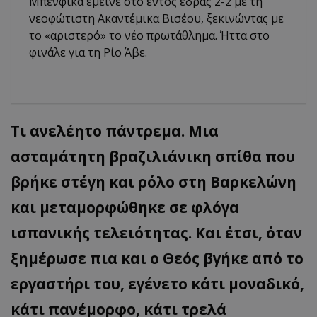
Μπενφίκα έμεινε στο εντός έδρας 2-2 με τη
νεοφώτιστη Ακαντέμικα Βισέου, ξεκινώντας με
το «αριστερό» το νέο πρωτάθλημα. Ήττα στο
φινάλε για τη Ρίο Άβε.
Τι ανελέητο πάντρεμα. Μια
ασταμάτητη βραζιλιάνικη σπίθα που
βρήκε στέγη και ρόλο στη Βαρκελώνη
και μεταμορφώθηκε σε φλόγα
ισπανικής τελειότητας. Και έτσι, όταν
ξημέρωσε πια και ο Θεός βγήκε από το
εργαστήρι του, εγένετο κάτι μοναδικό,
κάτι πανέμορφο, κάτι τρελά