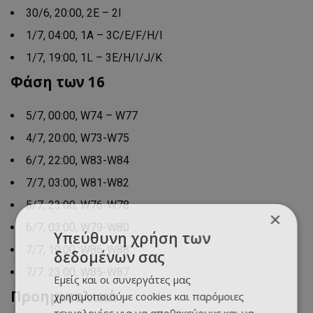
30/6, 20:00, 2Ε – 2Ι
1/7, 04:00, 1Α – 3C/E/F/H/I
1/7, 19:00, 1L – 3E/H/I/J/K
Φάση των 16
5/7, 00:00, W74 – W77
4/7, 20:00, W73-W75
6/7, 22:00, W83-W84
7/7, 03:00, W81-W82
5/7, 23:00, W76-W78
×
6/7, 03:00, W79-W80
Υπεύθυνη χρήση των
7/7, 19:00, W86-W88
δεδομένων σας
7/7. 23:00, W85-W87
Εμείς και οι συνεργάτες μας
Προημιτελικά
χρησιμοποιούμε cookies και παρόμοιες