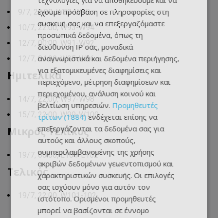
τεχνολογίες για να αποθηκεύουμε και να
έχουμε πρόσβαση σε πληροφορίες στη
9/7, 23:00, W89-W90
συσκευή σας και να επεξεργαζόμαστε
10/7, 22:00, W93-W94
προσωπικά δεδομένα, όπως τη
12/7, 00:00, W91-W92
διεύθυνση IP σας, μοναδικά
αναγνωριστικά και δεδομένα περιήγησης,
12/7, 04:00, W95-W96
για εξατομικευμένες διαφημίσεις και
Hμιτελικά
περιεχόμενο, μέτρηση διαφημίσεων και
περιεχομένου, ανάλυση κοινού και
14/7, 22:00, W97-W98
βελτίωση υπηρεσιών.
Προμηθευτές
15/7, 22:00, W99-W100
τρίτων (1884)
ενδέχεται επίσης να
επεξεργάζονται τα δεδομένα σας για
Μικρός Τελικός
αυτούς και άλλους σκοπούς,
συμπεριλαμβανομένης της χρήσης
19/7, 00:00, L101-L102
ακριβών δεδομένων γεωεντοπισμού και
Tελικός
χαρακτηριστικών συσκευής. Οι επιλογές
σας ισχύουν μόνο για αυτόν τον
19/7, 22:00, W101-102
ιστότοπο. Ορισμένοι προμηθευτές
μπορεί να βασίζονται σε έννομο