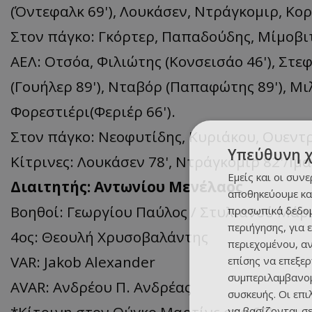
(Όντεφαλκ 69'), Λουκάσεν, Ντράγκομιρ, Κορ
Στον πάγκο: Γκόρτερ, Παπαδούδης, Μίμοβι
ΑΕΛ: Οτσόα, Φιλιώτης (Κονσεισάο 46'), Στε
(Γουήλερ 89'), Νταβόρ (Παπαφώτης 89'), Μιλ
Φορεστιέρι(Φεριέρ 66').
Στον πάγκο: Νεοφυτίδης, Κυριάκου, Ουεντ
Υπεύθυνη 
Κίτρινες: Λουκάσεν 78', Ντράγκομιρ 82'/Ιμα
Εμείς και οι συν
Διαιτητής: Αντωνίου Μενέλαος
αποθηκεύουμε κα
Βοηθοί: Γεωργίου Παύλος / Στυλιανού Μάρ
προσωπικά δεδομ
περιήγησης, για 
4ος: Θεουλή Χρυσοβαλάντης
περιεχομένου, α
VAR: Jakob Alexander
επίσης να επεξε
συμπεριλαμβανομ
AVAR: Ανδρέου Π. Ανδρέας
συσκευής. Οι επ
*Κίτρινη στον Ούγκο Μαρτίνς στο 67'.
να βασίζονται σε