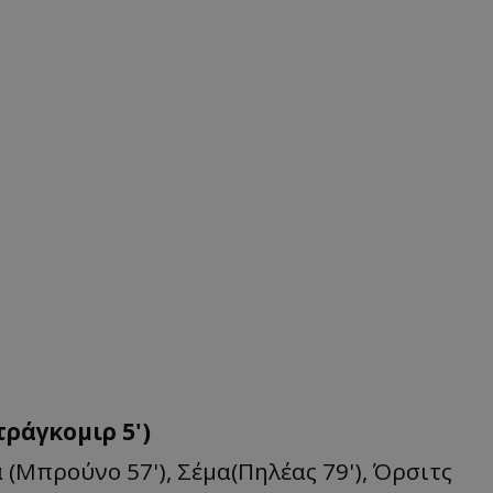
τράγκομιρ 5')
 (Μπρούνο 57'), Σέμα(Πηλέας 79'), Όρσιτς