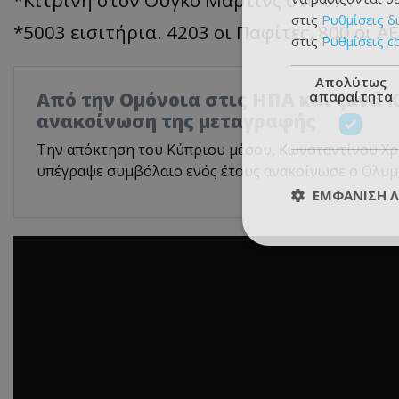
στις
Ρυθμίσεις δ
*5003 εισιτήρια. 4203 οι Παφίτες, 800 οι Α
στις
Ρυθμίσεις c
Απολύτως
απαραίτητα
Από την Ομόνοια στις ΗΠΑ και ξανά 
ανακοίνωση της μεταγραφής
Την απόκτηση του Κύπριου μέσου, Κωνσταντίνου Χρ
υπέγραψε συμβόλαιο ενός έτους ανακοίνωσε ο Ολυμ
ΕΜΦΆΝΙΣΗ 