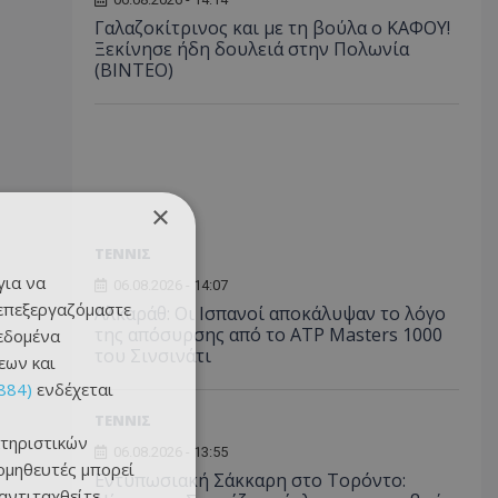
Γαλαζοκίτρινος και με τη βούλα ο ΚΑΦΟΥ!
Ξεκίνησε ήδη δουλειά στην Πολωνία
(ΒΙΝΤΕΟ)
×
ΤΕΝΝΙΣ
για να
06.08.2026 - 14:07
 επεξεργαζόμαστε
Αλκαράθ: Οι Ισπανοί αποκάλυψαν το λόγο
της απόσυρσης από το ATP Masters 1000
δεδομένα
του Σινσινάτι
εων και
884)
ενδέχεται
ΤΕΝΝΙΣ
τηριστικών
06.08.2026 - 13:55
ομηθευτές μπορεί
Εντυπωσιακή Σάκκαρη στο Τορόντο:
 αντιταχθείτε