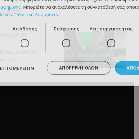
ιαφήμισης
. Μπορείτε να ανακαλέσετε τη συγκατάθεσή σας οποι
ΕΛίστες.
ookies
.
Πολιτική Απορρήτου
Απόδοσης
Στόχευσης
Λειτουργικότητας
Κύπρο! Η
ίστου, ο οποίος
πιακός.
ΛΕΠΤΟΜΕΡΕΙΏΝ
ΑΠΌΡΡΙΨΗ ΌΛΩΝ
ΑΠΟ