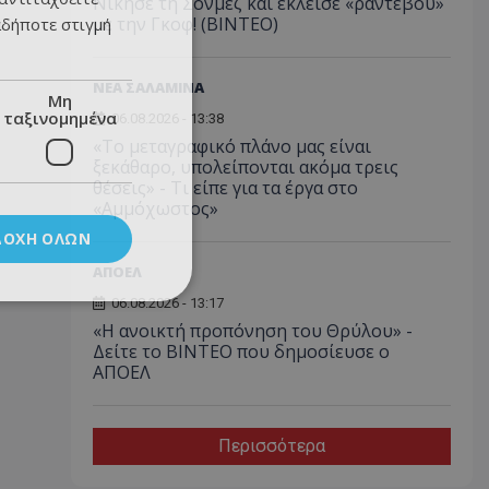
Νίκησε τη Σονμέζ και έκλεισε «ραντεβού»
με την Γκοφ! (ΒΙΝΤΕΟ)
αδήποτε στιγμή
ΝΕΑ ΣΑΛΑΜΙΝΑ
Μη
ταξινομημένα
06.08.2026 - 13:38
«Το μεταγραφικό πλάνο μας είναι
ξεκάθαρο, υπολείπονται ακόμα τρεις
θέσεις» - Τι είπε για τα έργα στο
«Αμμόχωστος»
ΔΟΧΉ ΌΛΩΝ
ΑΠΟΕΛ
06.08.2026 - 13:17
«Η ανοικτή προπόνηση του Θρύλου» -
Δείτε το ΒΙΝΤΕΟ που δημοσίευσε ο
ΑΠΟΕΛ
Περισσότερα