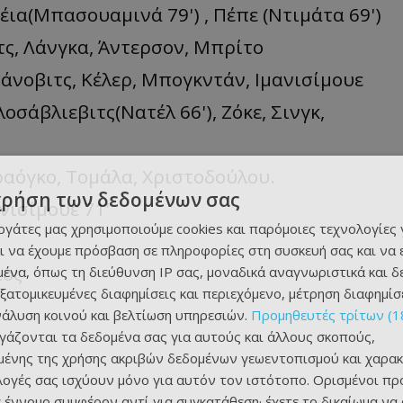
έια(Μπασουαμινά 79') , Πέπε (Ντιμάτα 69')
τς, Λάνγκα, Άντερσον, Μπρίτο
φάνοβιτς, Κέλερ, Μπογκντάν, Ιμανισίμουε
οσάβλιεβιτς(Νατέλ 66'), Ζόκε, Σινγκ,
ραόγκο, Τομάλα, Χριστοδούλου.
χρήση των δεδομένων σας
νισίμουε 71'
εργάτες μας χρησιμοποιούμε cookies και παρόμοιες τεχνολογίες 
ι να έχουμε πρόσβαση σε πληροφορίες στη συσκευή σας και να
ιος
ένα, όπως τη διεύθυνση IP σας, μοναδικά αναγνωριστικά και 
εξατομικευμένες διαφημίσεις και περιεχόμενο, μέτρηση διαφημίσ
νάλυση κοινού και βελτίωση υπηρεσιών.
Προμηθευτές τρίτων (1
ργάζονται τα δεδομένα σας για αυτούς και άλλους σκοπούς,
ένης της χρήσης ακριβών δεδομένων γεωεντοπισμού και χαρακ
ιλογές σας ισχύουν μόνο για αυτόν τον ιστότοπο. Ορισμένοι πρ
 έννομο συμφέρον αντί για συγκατάθεση· έχετε το δικαίωμα να