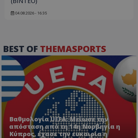
(ΒΙΝΤΕΟ)
04.08.2026 - 16:35
BEST OF
THEMASPORTS
Βαθμολογία UEFA: Μείωσε την
απόσταση από τη 14η Νορβηγία η
Κύπρος, έχασε την ευκαιρία η