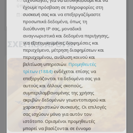
κοιμηθούμε; 7 τροφές που χαλάνε τον
τεχνολογίες για να αποθηκεύουμε και να
ύπνο μας
έχουμε πρόσβαση σε πληροφορίες στη
συσκευή σας και να επεξεργαζόμαστε
27.02.2026 - 16:46
προσωπικά δεδομένα, όπως τη
διεύθυνση IP σας, μοναδικά
αναγνωριστικά και δεδομένα περιήγησης,
ΣΧΕΤΙΚΑ ΑΡΘΡΑ
για εξατομικευμένες διαφημίσεις και
περιεχόμενο, μέτρηση διαφημίσεων και
περιεχομένου, ανάλυση κοινού και
βελτίωση υπηρεσιών.
Προμηθευτές
τρίτων (1884)
ενδέχεται επίσης να
επεξεργάζονται τα δεδομένα σας για
αυτούς και άλλους σκοπούς,
συμπεριλαμβανομένης της χρήσης
ακριβών δεδομένων γεωεντοπισμού και
χαρακτηριστικών συσκευής. Οι επιλογές
σας ισχύουν μόνο για αυτόν τον
ιστότοπο. Ορισμένοι προμηθευτές
μπορεί να βασίζονται σε έννομο