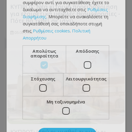
συμφέρον αντί για συγκατάθεση· έχετε το
ΚΥΠΡΟΣ: Νέα κίτρινη προειδοποίηση
δικαίωμα να αντιταχθείτε στις
Ρυθμίσεις
για εξαιρετικά υψηλές θερμοκρασίες -
διαφήμισης
. Μπορείτε να ανακαλέσετε τη
Πότε θα τεθεί σε ισχύ
συγκατάθεσή σας οποιαδήποτε στιγμή
στις
Ρυθμίσεις cookies
.
Πολιτική
05.08.2026 - 16:28
Απορρήτου
Απολύτως
Απόδοσης
απαραίτητα
Στόχευσης
Λειτουργικότητας
Μη ταξινομημένα
ΚΥΠΡΟΣ: Ιδού οι μισθοί των νέων