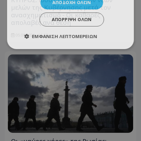
ΑΠΟΔΟΧΉ ΌΛΩΝ
μελών της Κυβέρνησης μετά τον
ανασχηματισμό - Οι καθαρές
ΑΠΌΡΡΙΨΗ ΌΛΩΝ
απολαβές ανά θέση
05.08.2026 - 16:17
ΕΜΦΆΝΙΣΗ ΛΕΠΤΟΜΕΡΕΙΏΝ