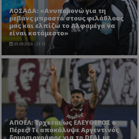
ΛΟΣΑΔΑ: «Ανυπομονώ για τη
ρεβάνς μπροστά στους φιλάθλους
μας και ελπίζω το Αλφαμέγα να
είναι κατάμεστο»
05.08.2026 - 23:12
ΑΠΟΕΛ: Έρχεται ως ΕΛΕΥΘΕΡΟΣ ο
Πέρες! Τι αποκάλυψε Αργεντινός
δημοσιογράφος για το DEAL με