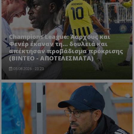
Champions League: Άαρχους και
Φενέρ έκαναν τη... δουλειά και
απέκτησαν προβάδισμα πρόκρισης
(ΒΙΝΤΕΟ - ΑΠΟΤΕΛΕΣΜΑΤΑ)
05.08.2026 - 23:23