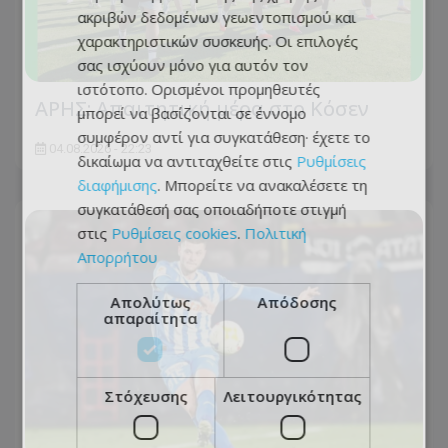
ακριβών δεδομένων γεωεντοπισμού και
χαρακτηριστικών συσκευής. Οι επιλογές
σας ισχύουν μόνο για αυτόν τον
ιστότοπο. Ορισμένοι προμηθευτές
ΑΡΗΣ: Απαιτητική μέρα στο Κόσεν
μπορεί να βασίζονται σε έννομο
συμφέρον αντί για συγκατάθεση· έχετε το
04.08.2026 - 22:23
δικαίωμα να αντιταχθείτε στις
Ρυθμίσεις
διαφήμισης
. Μπορείτε να ανακαλέσετε τη
συγκατάθεσή σας οποιαδήποτε στιγμή
στις
Ρυθμίσεις cookies
.
Πολιτική
Απορρήτου
Απολύτως
Απόδοσης
απαραίτητα
Στόχευσης
Λειτουργικότητας