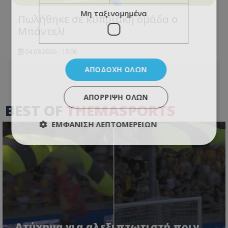
Μη ταξινομημένα
Πωλήθηκε σε κυπριακή ομάδα ο
Μπάντελ!
04.08.2026 - 15:06
ΑΠΟΔΟΧΉ ΌΛΩΝ
ΑΠΌΡΡΙΨΗ ΌΛΩΝ
BEST OF
THEMASPORTS
ΕΜΦΆΝΙΣΗ ΛΕΠΤΟΜΕΡΕΙΏΝ
Ατύχημα για αλεξιπτωτιστή πριν