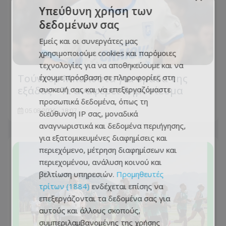
Υπεύθυνη χρήση των
δεδομένων σας
Εμείς και οι συνεργάτες μας
χρησιμοποιούμε cookies και παρόμοιες
τεχνολογίες για να αποθηκεύουμε και να
Τούντορ Μπαλούτα για ομάδα της
έχουμε πρόσβαση σε πληροφορίες στη
εξάδας - Τι αναφέρει δημοσίευμα
συσκευή σας και να επεξεργαζόμαστε
προσωπικά δεδομένα, όπως τη
05.08.2026 - 18:07
διεύθυνση IP σας, μοναδικά
αναγνωριστικά και δεδομένα περιήγησης,
για εξατομικευμένες διαφημίσεις και
περιεχόμενο, μέτρηση διαφημίσεων και
περιεχομένου, ανάλυση κοινού και
βελτίωση υπηρεσιών.
Προμηθευτές
τρίτων (1884)
ενδέχεται επίσης να
επεξεργάζονται τα δεδομένα σας για
αυτούς και άλλους σκοπούς,
συμπεριλαμβανομένης της χρήσης