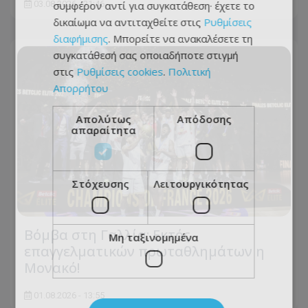
03.08.2026 - 21:46
συμφέρον αντί για συγκατάθεση· έχετε το
δικαίωμα να αντιταχθείτε στις
Ρυθμίσεις
διαφήμισης
. Μπορείτε να ανακαλέσετε τη
συγκατάθεσή σας οποιαδήποτε στιγμή
στις
Ρυθμίσεις cookies
.
Πολιτική
Απορρήτου
Απολύτως
Απόδοσης
απαραίτητα
Στόχευσης
Λειτουργικότητας
Βόμβα στη Γαλλία: Εκτός
Μη ταξινομημένα
επαγγελματικών πρωταθλημάτων η
Μονακό!
01.08.2026 - 13:55