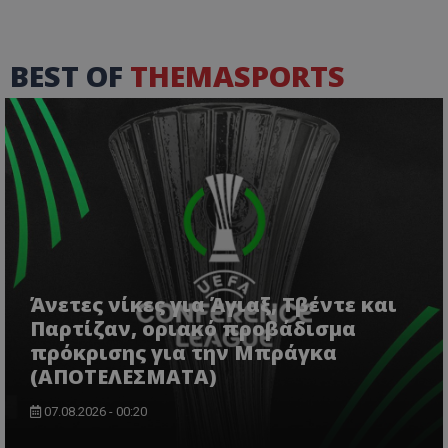
BEST OF
THEMASPORTS
Άνετες νίκες για Άγιαξ, Τβέντε και
Παρτίζαν, οριακό προβάδισμα
πρόκρισης για την Μπράγκα
(ΑΠΟΤΕΛΕΣΜΑΤΑ)
07.08.2026 - 00:20