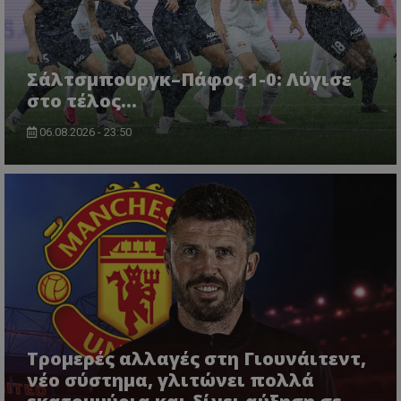
Σάλτσμπουργκ–Πάφος 1-0: Λύγισε
στο τέλος...
06.08.2026 - 23:50
Τρομερές αλλαγές στη Γιουνάιτεντ,
νέο σύστημα, γλιτώνει πολλά