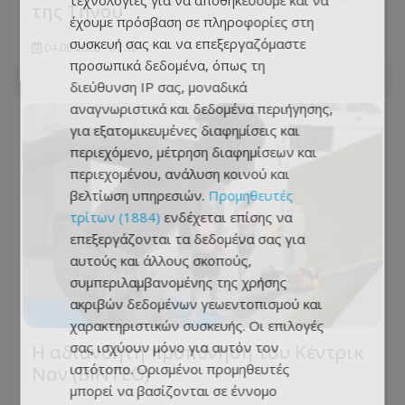
τεχνολογίες για να αποθηκεύουμε και να
της Τήνου
έχουμε πρόσβαση σε πληροφορίες στη
συσκευή σας και να επεξεργαζόμαστε
04.08.2026 - 07:38
προσωπικά δεδομένα, όπως τη
διεύθυνση IP σας, μοναδικά
αναγνωριστικά και δεδομένα περιήγησης,
για εξατομικευμένες διαφημίσεις και
περιεχόμενο, μέτρηση διαφημίσεων και
περιεχομένου, ανάλυση κοινού και
βελτίωση υπηρεσιών.
Προμηθευτές
τρίτων (1884)
ενδέχεται επίσης να
επεξεργάζονται τα δεδομένα σας για
αυτούς και άλλους σκοπούς,
συμπεριλαμβανομένης της χρήσης
ακριβών δεδομένων γεωεντοπισμού και
χαρακτηριστικών συσκευής. Οι επιλογές
σας ισχύουν μόνο για αυτόν τον
Η αδιανόητη προπόνηση του Κέντρικ
ιστότοπο. Ορισμένοι προμηθευτές
Ναν (BINTEO)
μπορεί να βασίζονται σε έννομο