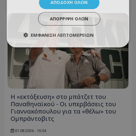
ΑΠΟΔΟΧΉ ΌΛΩΝ
ΑΠΌΡΡΙΨΗ ΌΛΩΝ
ΕΜΦΆΝΙΣΗ ΛΕΠΤΟΜΕΡΕΙΏΝ
Η «εκτόξευση» στο μπάτζετ του
Παναθηναϊκού - Οι υπερβάσεις του
Γιαννακόπουλου για τα «θέλω» του
Ομπράντοβιτς
01.08.2026 - 10:54