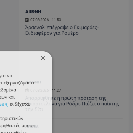
ΔΙΕΘΝΗ
07.08.2026 - 11:50
Άρσεναλ: Υπέγραψε ο Γκιμαράες-
Ενδιαφέρον για Ρομέρο
×
για να
ΔΙΕΘΝΗ
 επεξεργαζόμαστε
δεδομένα
07.08.2026 - 11:27
εων και
Απορρίφθηκε η πρώτη πρόταση της
Μπαρτσελόνα για Ρόδρι-Πιέζει ο παίκτης
884)
ενδέχεται
την Σίτι
τηριστικών
ομηθευτές μπορεί
ΑΠΟΕΛ
 αντιταχθείτε