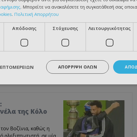
ιαφήμισης
. Μπορείτε να ανακαλέσετε τη συγκατάθεσή σας οποι
ookies
.
Πολιτική Απορρήτου
Απόδοσης
Στόχευσης
Λειτουργικότητας
ΛΕΠΤΟΜΕΡΕΙΏΝ
ΑΠΌΡΡΙΨΗ ΌΛΩΝ
ΑΠΟ
:
νέλα της Κόλο
τον Βοζίνια, καθώς η
 αλεξιπτωτιστή, σε μία