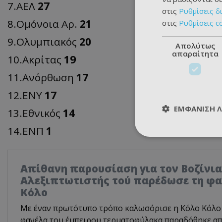
7.ΑΕΛ
27
στις
Ρυθμίσεις δ
8.Ομόνοια Αρ.
21
στις
Ρυθμίσεις c
9.Ολυμπιακός
20
Απολύτως
απαραίτητα
10.Ακρίτας
19
11.Ανόρθωση
17
12.ΕΝΥ
17
ΕΜΦΆΝΙΣΗ 
13.Εθνικός
14
14.ΕΝΠ
1
Απίθανη παρουσίαση για τον Βοζίνια
Αλεξιπτωτιστής τού παρέδωσε τη φα
Κόλο
Με έναν πρωτότυπο τρόπο καλωσόρισε η Κόλο Κόλο 
φανέλα του έμπειρου τερματοφύλακα παραδόθηκε από