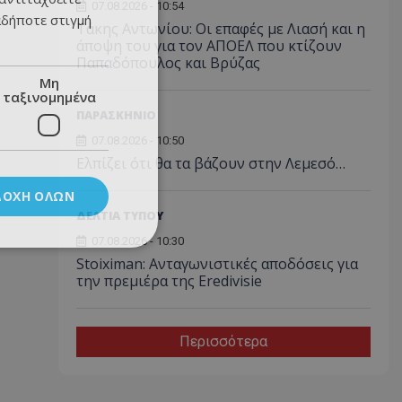
07.08.2026 - 10:54
αδήποτε στιγμή
Τάκης Αντωνίου: Οι επαφές με Λιασή και η
άποψη του για τον ΑΠΟΕΛ που κτίζουν
Παπαδόπουλος και Βρύζας
Μη
ταξινομημένα
ΠΑΡΑΣΚΗΝΙΟ
07.08.2026 - 10:50
Ελπίζει ότι θα τα βάζουν στην Λεμεσό…
ΔΟΧΉ ΌΛΩΝ
ΔΕΛΤΙΑ ΤΥΠΟΥ
07.08.2026 - 10:30
Stoiximan: Ανταγωνιστικές αποδόσεις για
την πρεμιέρα της Eredivisie
Περισσότερα