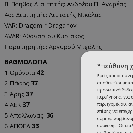
Β' Βοηθός Διαιτητής: Ανδρέου Π. Ανδρέας
4ος Διαιτητής: Λιοτατής Νικόλας
VAR: Dragomir Draganov
AVAR: Αθανασίου Κυριάκος
Παρατηρητής: Αργυρού Μιχάλης
ΒΑΘΜΟΛΟΓΙΑ
Υπεύθυνη 
1.Ομόνοια
42
Εμείς και οι συν
2.Πάφος
37
αποθηκεύουμε κα
προσωπικά δεδομ
3.Άρης
37
περιήγησης, για 
4.ΑΕΚ
37
περιεχομένου, α
επίσης να επεξε
5.Απόλλωνας
36
συμπεριλαμβανομ
6.ΑΠΟΕΛ
33
συσκευής. Οι επ
να βασίζονται σε